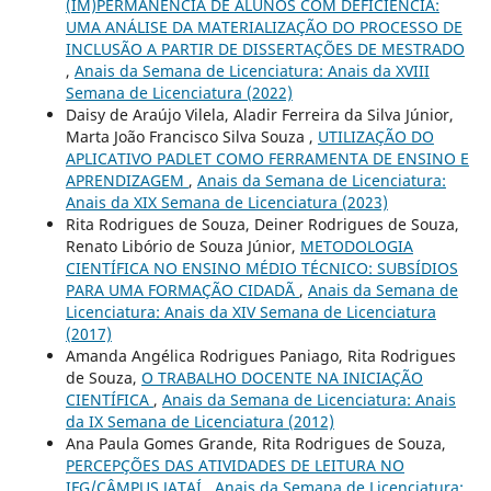
(IM)PERMANÊNCIA DE ALUNOS COM DEFICIÊNCIA:
UMA ANÁLISE DA MATERIALIZAÇÃO DO PROCESSO DE
INCLUSÃO A PARTIR DE DISSERTAÇÕES DE MESTRADO
,
Anais da Semana de Licenciatura: Anais da XVIII
Semana de Licenciatura (2022)
Daisy de Araújo Vilela, Aladir Ferreira da Silva Júnior,
Marta João Francisco Silva Souza ,
UTILIZAÇÃO DO
APLICATIVO PADLET COMO FERRAMENTA DE ENSINO E
APRENDIZAGEM
,
Anais da Semana de Licenciatura:
Anais da XIX Semana de Licenciatura (2023)
Rita Rodrigues de Souza, Deiner Rodrigues de Souza,
Renato Libório de Souza Júnior,
METODOLOGIA
CIENTÍFICA NO ENSINO MÉDIO TÉCNICO: SUBSÍDIOS
PARA UMA FORMAÇÃO CIDADÃ
,
Anais da Semana de
Licenciatura: Anais da XIV Semana de Licenciatura
(2017)
Amanda Angélica Rodrigues Paniago, Rita Rodrigues
de Souza,
O TRABALHO DOCENTE NA INICIAÇÃO
CIENTÍFICA
,
Anais da Semana de Licenciatura: Anais
da IX Semana de Licenciatura (2012)
Ana Paula Gomes Grande, Rita Rodrigues de Souza,
PERCEPÇÕES DAS ATIVIDADES DE LEITURA NO
IFG/CÂMPUS JATAÍ
,
Anais da Semana de Licenciatura: