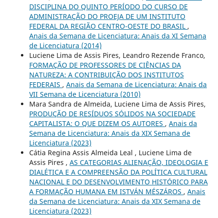
DISCIPLINA DO QUINTO PERÍODO DO CURSO DE
ADMINISTRAÇÃO DO PROEJA DE UM INSTITUTO
FEDERAL DA REGIÃO CENTRO-OESTE DO BRASIL
,
Anais da Semana de Licenciatura: Anais da XI Semana
de Licenciatura (2014)
Luciene Lima de Assis Pires, Leandro Rezende Franco,
FORMAÇÃO DE PROFESSORES DE CIÊNCIAS DA
NATUREZA: A CONTRIBUIÇÃO DOS INSTITUTOS
FEDERAIS
,
Anais da Semana de Licenciatura: Anais da
VII Semana de Licenciatura (2010)
Mara Sandra de Almeida, Luciene Lima de Assis Pires,
PRODUÇÃO DE RESÍDUOS SÓLIDOS NA SOCIEDADE
CAPITALISTA: O QUE DIZEM OS AUTORES
,
Anais da
Semana de Licenciatura: Anais da XIX Semana de
Licenciatura (2023)
Cátia Regina Assis Almeida Leal , Luciene Lima de
Assis Pires ,
AS CATEGORIAS ALIENAÇÃO, IDEOLOGIA E
DIALÉTICA E A COMPREENSÃO DA POLÍTICA CULTURAL
NACIONAL E DO DESENVOLVIMENTO HISTÓRICO PARA
A FORMAÇÃO HUMANA EM ISTVÁN MÉSZÁROS
,
Anais
da Semana de Licenciatura: Anais da XIX Semana de
Licenciatura (2023)