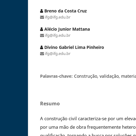
Breno da Costa Cruz
ifg@ifg.edu.br
Alécio Junior Mattana
ifg@ifg.edu.br
Divino Gabriel Lima Pinheiro
ifg@ifg.edu.br
Palavras-chave:
Construção, validação, materi
Resumo
A construção civil caracteriza-se por um el
por uma mão de obra frequentemente heter
qualificação, tornando a busca por soluções