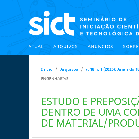
ATUAL
ARQUIVOS
ANÚNCIOS
SOBR
Início
/
Arquivos
/
v. 18 n. 1 (2025): Anais do
ENGENHARIAS
ESTUDO E PREPOSI
DENTRO DE UMA CO
DE MATERIAL/PROD