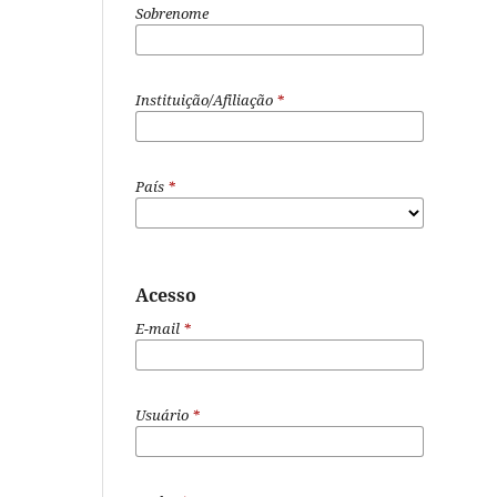
Sobrenome
Instituição/Afiliação
*
País
*
Acesso
E-mail
*
Usuário
*