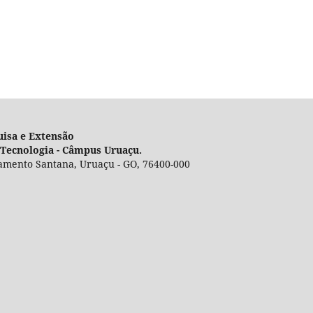
uisa e Extensão
e Tecnologia - Câmpus Uruaçu.
eamento Santana, Uruaçu - GO, 76400-000