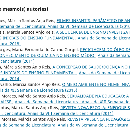
lo mesmo(s) autor(es)
rges, Márcia Santos Anjo Reis,
FILMES INFANTIS: PARÂMETRO DE AN
Semana de Licenciatura: Anais da VII Semana de Licenciatura (201
sis, Márcia Santos Anjo Reis,
A SEQUÊNCIA DE ENSINO INVESTIGA
S INICIAIS DO ENSINO FUNDAMENTAL
,
Anais da Semana de Licenc
ura (2018)
 Borges, Maria Fernanda do Carmo Gurgel,
RECICLAGEM DO ÓLEO D
ONHECIMENTO DE QUÍMICA NO ENSINO MÉDIO
,
Anais da Semana
icenciatura (2011)
s, Márcia Santos Anjo Reis,
A CONCEPÇÃO DE SAÚDE/DOENÇA NO L
ES INICIAIS DO ENSINO FUNDAMENTAL
,
Anais da Semana de Licenc
ura (2014)
valho, Márcia Santos Anjo Reis,
O MEIO AMBIENTE NO FILME INF
ais da XII Semana de Licenciatura (2015)
 Moraes, Márcia Santos Anjo Reis,
SEXUALIDADE NA EDUCAÇÃO: A
NÁLISE
,
Anais da Semana de Licenciatura: Anais da XIII Semana de 
antos, Márcia Santos Anjo Reis,
REVISTA NOVA ESCOLA: ENFOQUE 
Licenciatura: Anais da VIII Semana de Licenciatura (2011)
 Moraes, Márcia Santos Anjo Reis,
REVISTA PRESENÇA PEDAGÓGICA
s da Semana de Licenciatura: Anais da XV Semana de Licenciatura 