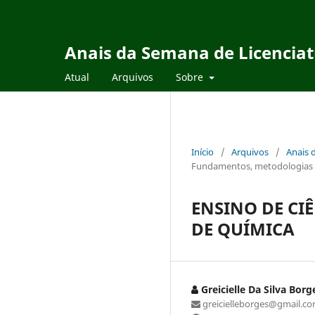
Anais da Semana de Licencia
Atual
Arquivos
Sobre
Início
/
Arquivos
/
Anais 
Fundamentos, metodologias e 
ENSINO DE CI
DE QUÍMICA
Greicielle Da Silva Borg
greicielleborges@gmail.c