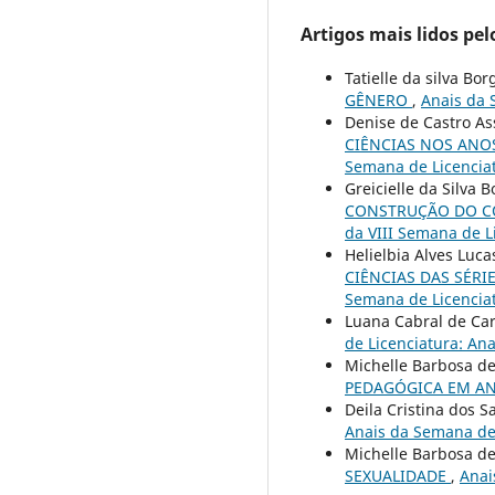
Artigos mais lidos pe
Tatielle da silva Bo
GÊNERO
,
Anais da 
Denise de Castro As
CIÊNCIAS NOS ANO
Semana de Licenciat
Greicielle da Silva
CONSTRUÇÃO DO C
da VIII Semana de L
Helielbia Alves Luca
CIÊNCIAS DAS SÉRI
Semana de Licenciat
Luana Cabral de Car
de Licenciatura: An
Michelle Barbosa de
PEDAGÓGICA EM A
Deila Cristina dos S
Anais da Semana de 
Michelle Barbosa de
SEXUALIDADE
,
Anai