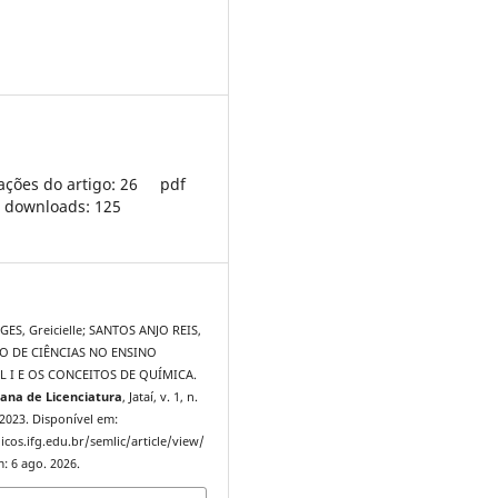
ações do artigo: 26
pdf
downloads: 125
ES, Greicielle; SANTOS ANJO REIS,
NO DE CIÊNCIAS NO ENSINO
 I E OS CONCEITOS DE QUÍMICA.
ana de Licenciatura
, Jataí, v. 1, n.
 2023. Disponível em:
icos.ifg.edu.br/semlic/article/view/
: 6 ago. 2026.