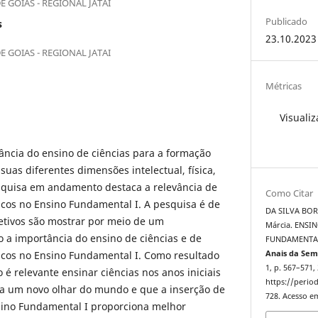
 GOIAS - REGIONAL JATAI
Publicado
s
23.10.2023
 GOIAS - REGIONAL JATAI
Métricas
Visualiz
cia do ensino de ciências para a formação
 suas diferentes dimensões intelectual, física,
pesquisa em andamento destaca a relevância de
Como Citar
icos no Ensino Fundamental I. A pesquisa é de
DA SILVA BORG
jetivos são mostrar por meio de um
Márcia. ENSI
o a importância do ensino de ciências e de
FUNDAMENTAL
icos no Ensino Fundamental I. Como resultado
Anais da Sem
1, p. 567–571,
é relevante ensinar ciências nos anos iniciais
https://period
a um novo olhar do mundo e que a inserção de
728. Acesso em
sino Fundamental I proporciona melhor