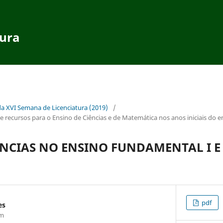
tura
da XVI Semana de Licenciatura (2019)
/
recursos para o Ensino de Ciências e de Matemática nos anos iniciais do 
ÊNCIAS NO ENSINO FUNDAMENTAL I E
pdf
es
om