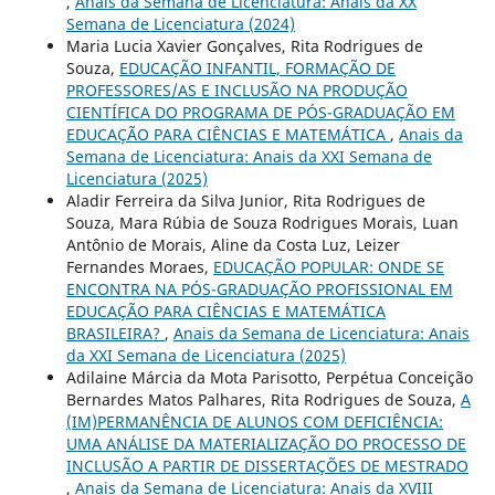
,
Anais da Semana de Licenciatura: Anais da XX
Semana de Licenciatura (2024)
Maria Lucia Xavier Gonçalves, Rita Rodrigues de
Souza,
EDUCAÇÃO INFANTIL, FORMAÇÃO DE
PROFESSORES/AS E INCLUSÃO NA PRODUÇÃO
CIENTÍFICA DO PROGRAMA DE PÓS-GRADUAÇÃO EM
EDUCAÇÃO PARA CIÊNCIAS E MATEMÁTICA
,
Anais da
Semana de Licenciatura: Anais da XXI Semana de
Licenciatura (2025)
Aladir Ferreira da Silva Junior, Rita Rodrigues de
Souza, Mara Rúbia de Souza Rodrigues Morais, Luan
Antônio de Morais, Aline da Costa Luz, Leizer
Fernandes Moraes,
EDUCAÇÃO POPULAR: ONDE SE
ENCONTRA NA PÓS-GRADUAÇÃO PROFISSIONAL EM
EDUCAÇÃO PARA CIÊNCIAS E MATEMÁTICA
BRASILEIRA?
,
Anais da Semana de Licenciatura: Anais
da XXI Semana de Licenciatura (2025)
Adilaine Márcia da Mota Parisotto, Perpétua Conceição
Bernardes Matos Palhares, Rita Rodrigues de Souza,
A
(IM)PERMANÊNCIA DE ALUNOS COM DEFICIÊNCIA:
UMA ANÁLISE DA MATERIALIZAÇÃO DO PROCESSO DE
INCLUSÃO A PARTIR DE DISSERTAÇÕES DE MESTRADO
,
Anais da Semana de Licenciatura: Anais da XVIII