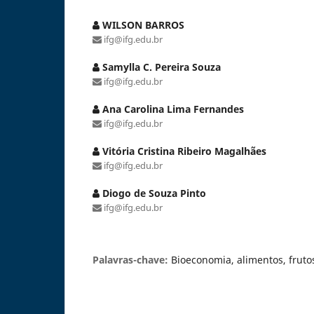
WILSON BARROS
ifg@ifg.edu.br
Samylla C. Pereira Souza
ifg@ifg.edu.br
Ana Carolina Lima Fernandes
ifg@ifg.edu.br
Vitória Cristina Ribeiro Magalhães
ifg@ifg.edu.br
Diogo de Souza Pinto
ifg@ifg.edu.br
Palavras-chave:
Bioeconomia, alimentos, fruto