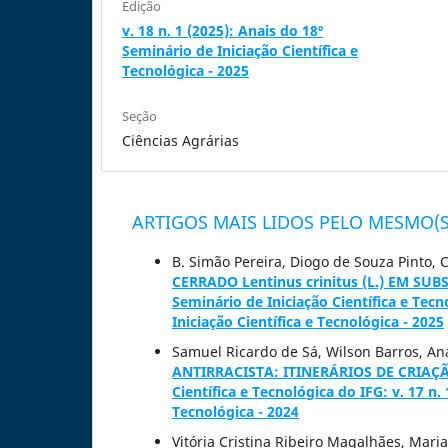
Edição
v. 18 n. 1 (2025): Anais do 18º
Seminário de Iniciação Científica e
Tecnológica - 2025
Seção
Ciências Agrárias
ARTIGOS MAIS LIDOS PELO MESMO(S
B. Simão Pereira, Diogo de Souza Pinto, 
CERRADO Lentinus crinitus (L.) EM SU
Seminário de Iniciação Científica e Tecn
Iniciação Científica e Tecnológica - 2025
Samuel Ricardo de Sá, Wilson Barros, Ana
ANTIRRACISTA: ITINERÁRIOS DE CRIA
Científica e Tecnológica do IFG: v. 17 n.
Tecnológica - 2024
Vitória Cristina Ribeiro Magalhães, Maria