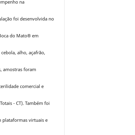
sempenho na
ulação foi desenvolvida no
o Boca do Mato® em
 cebola, alho, açafrão,
s, amostras foram
terilidade comercial e
 Totais - CT). Também foi
plataformas virtuais e