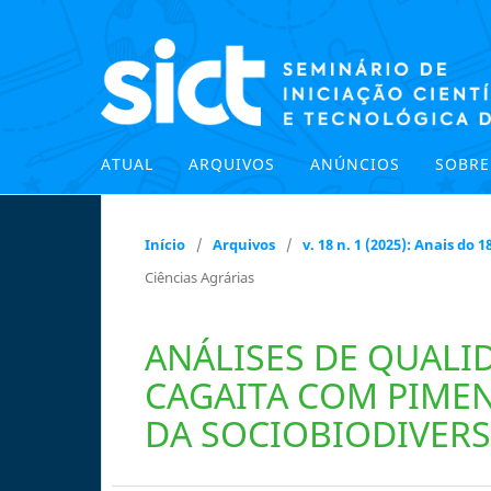
ATUAL
ARQUIVOS
ANÚNCIOS
SOBR
Início
/
Arquivos
/
v. 18 n. 1 (2025): Anais do
Ciências Agrárias
ANÁLISES DE QUALI
CAGAITA COM PIME
DA SOCIOBIODIVER