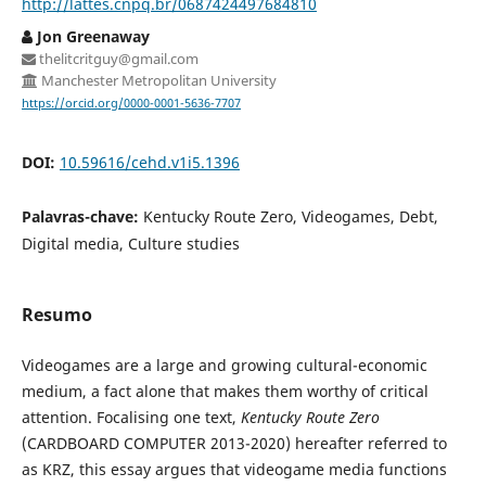
http://lattes.cnpq.br/0687424497684810
Jon Greenaway
thelitcritguy@gmail.com
Manchester Metropolitan University
https://orcid.org/0000-0001-5636-7707
DOI:
10.59616/cehd.v1i5.1396
Palavras-chave:
Kentucky Route Zero, Videogames, Debt,
Digital media, Culture studies
Resumo
Videogames are a large and growing cultural-economic
medium, a fact alone that makes them worthy of critical
attention. Focalising one text,
Kentucky Route Zero
(CARDBOARD COMPUTER 2013-2020) hereafter referred to
as KRZ, this essay argues that videogame media functions