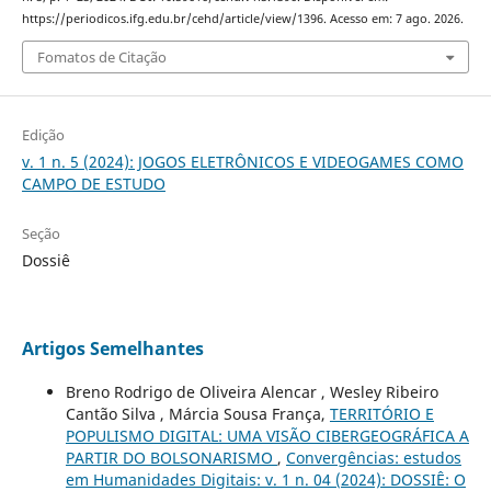
https://periodicos.ifg.edu.br/cehd/article/view/1396. Acesso em: 7 ago. 2026.
Fomatos de Citação
Edição
v. 1 n. 5 (2024): JOGOS ELETRÔNICOS E VIDEOGAMES COMO
CAMPO DE ESTUDO
Seção
Dossiê
Artigos Semelhantes
Breno Rodrigo de Oliveira Alencar , Wesley Ribeiro
Cantão Silva , Márcia Sousa França,
TERRITÓRIO E
POPULISMO DIGITAL: UMA VISÃO CIBERGEOGRÁFICA A
PARTIR DO BOLSONARISMO
,
Convergências: estudos
em Humanidades Digitais: v. 1 n. 04 (2024): DOSSIÊ: O