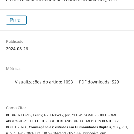
PDF
Publicado
2024-08-26
Métricas
Visualizações do artigo: 1053
PDF downloads: 529
Como Citar
RUDIGER LOPES, Frank; GREENAWAY, Jon. “I OWE SOME PEOPLE SOME
APOLOGIES”: THE CULTURE OF DEBT AND DIGITAL MEDIA IN KENTUCKY
ROUTE ZERO .
Convergências: estudos em Humanidades Digitais
,
[S. l.]
, v. 1,
n. 5, p. 1–25, 2024. DOI: 10.59616/cehd.v1i5.1396. Disponível em: