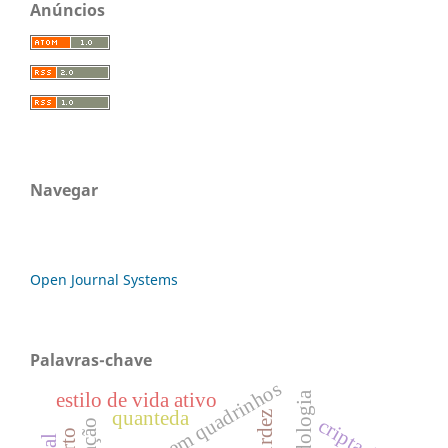
Anúncios
Navegar
Open Journal Systems
Palavras-chave
história em quadrinhos
metodologia
estilo de vida ativo
quanteda
surdez
cripta djan