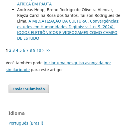
ÁFRICA EM PAUTA
Andreas Hepp, Breno Rodrigo de Oliveira Alencar,
Rayza Carolina Rosa dos Santos, Tailson Rodrigues de
Lima,
A MIDIATIZAÇÃO DA CULTURA
,
Convergências:
estudos em Humanidades Digitais: v. 1 n. 5 (2024):
JOGOS ELETRÔNICOS E VIDEOGAMES COMO CAMPO
DE ESTUDO
1
2
3
4
5
6
7
8
9
10
>
>>
Você também pode
iniciar uma pesquisa avançada por
similaridade
para este artigo.
Enviar Submissão
Idioma
Português (Brasil)