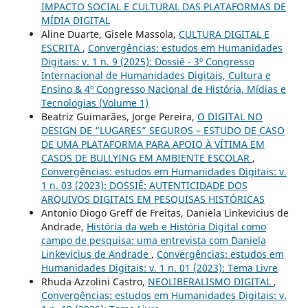
IMPACTO SOCIAL E CULTURAL DAS PLATAFORMAS DE
MÍDIA DIGITAL
Aline Duarte, Gisele Massola,
CULTURA DIGITAL E
ESCRITA
,
Convergências: estudos em Humanidades
Digitais: v. 1 n. 9 (2025): Dossiê - 3º Congresso
Internacional de Humanidades Digitais, Cultura e
Ensino & 4º Congresso Nacional de História, Mídias e
Tecnologias (Volume 1)
Beatriz Guimarães, Jorge Pereira,
O DIGITAL NO
DESIGN DE “LUGARES” SEGUROS – ESTUDO DE CASO
DE UMA PLATAFORMA PARA APOIO À VÍTIMA EM
CASOS DE BULLYING EM AMBIENTE ESCOLAR
,
Convergências: estudos em Humanidades Digitais: v.
1 n. 03 (2023): DOSSIÊ: AUTENTICIDADE DOS
ARQUIVOS DIGITAIS EM PESQUISAS HISTÓRICAS
Antonio Diogo Greff de Freitas, Daniela Linkevicius de
Andrade,
História da web e História Digital como
campo de pesquisa: uma entrevista com Daniela
Linkevicius de Andrade
,
Convergências: estudos em
Humanidades Digitais: v. 1 n. 01 (2023): Tema Livre
Rhuda Azzolini Castro,
NEOLIBERALISMO DIGITAL
,
Convergências: estudos em Humanidades Digitais: v.