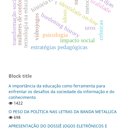
tecnologia na educação
mulheres de conforto
transformação social
oralidade
r
identidade on-line
idoso
burdening history
videojogos
crônicas
uros
psicologia
impacto social
estratégias pedagógicas
Block title
A importância da educação como ferramenta para
enfrentar os desafios da sociedade da informação e do
conhecimento
1422
O PESO DA POLÍTICA NAS LETRAS DA BANDA METALLICA
698
APRESENTAÇÃO DO DOSSIÊ JOGOS ELETRÔNICOS E