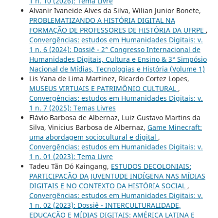
1 n. 10 (2026): Tema Livre
Alvanir Ivaneide Alves da Silva, Wilian Junior Bonete,
PROBLEMATIZANDO A HISTÓRIA DIGITAL NA
FORMAÇÃO DE PROFESSORES DE HISTÓRIA DA UFRPE
,
Convergências: estudos em Humanidades Digitais: v.
1 n. 6 (2024): Dossiê - 2° Congresso Internacional de
Humanidades Digitais, Cultura e Ensino & 3° Simpósio
Nacional de Mídias, Tecnologias e História (Volume 1)
Lis Yana de Lima Martinez, Ricardo Cortez Lopes,
MUSEUS VIRTUAIS E PATRIMÔNIO CULTURAL
,
Convergências: estudos em Humanidades Digitais: v.
1 n. 7 (2025): Temas Livres
Flávio Barbosa de Albernaz, Luiz Gustavo Martins da
Silva, Vinicius Barbosa de Albernaz,
Game Minecraft:
uma abordagem sociocultural e digital
,
Convergências: estudos em Humanidades Digitais: v.
1 n. 01 (2023): Tema Livre
Tadeu Tãn Dó Kaingang,
ESTUDOS DECOLONIAIS:
PARTICIPAÇÃO DA JUVENTUDE INDÍGENA NAS MÍDIAS
DIGITAIS E NO CONTEXTO DA HISTÓRIA SOCIAL
,
Convergências: estudos em Humanidades Digitais: v.
1 n. 02 (2023): Dossiê - INTERCULTURALIDADE,
EDUCAÇÃO E MÍDIAS DIGITAIS: AMÉRICA LATINA E