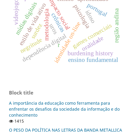
impacto social
videojogos
mídias digitais
portugal
estilo de vida ativo
psicologia
região andina
metodologia
idoso
crônicas
identidade on-line
games comerciais
uros
surdez
dependência digital
oralidade
negritude
r
burdening history
ensino fundamental
Block title
A importância da educação como ferramenta para
enfrentar os desafios da sociedade da informação e do
conhecimento
1415
O PESO DA POLÍTICA NAS LETRAS DA BANDA METALLICA