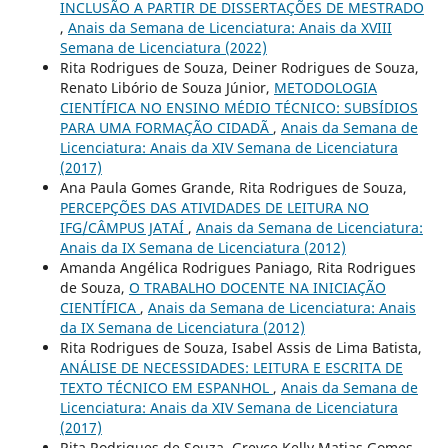
INCLUSÃO A PARTIR DE DISSERTAÇÕES DE MESTRADO
,
Anais da Semana de Licenciatura: Anais da XVIII
Semana de Licenciatura (2022)
Rita Rodrigues de Souza, Deiner Rodrigues de Souza,
Renato Libório de Souza Júnior,
METODOLOGIA
CIENTÍFICA NO ENSINO MÉDIO TÉCNICO: SUBSÍDIOS
PARA UMA FORMAÇÃO CIDADÃ
,
Anais da Semana de
Licenciatura: Anais da XIV Semana de Licenciatura
(2017)
Ana Paula Gomes Grande, Rita Rodrigues de Souza,
PERCEPÇÕES DAS ATIVIDADES DE LEITURA NO
IFG/CÂMPUS JATAÍ
,
Anais da Semana de Licenciatura:
Anais da IX Semana de Licenciatura (2012)
Amanda Angélica Rodrigues Paniago, Rita Rodrigues
de Souza,
O TRABALHO DOCENTE NA INICIAÇÃO
CIENTÍFICA
,
Anais da Semana de Licenciatura: Anais
da IX Semana de Licenciatura (2012)
Rita Rodrigues de Souza, Isabel Assis de Lima Batista,
ANÁLISE DE NECESSIDADES: LEITURA E ESCRITA DE
TEXTO TÉCNICO EM ESPANHOL
,
Anais da Semana de
Licenciatura: Anais da XIV Semana de Licenciatura
(2017)
Rita Rodrigues de Souza, Greyce Kelly Matias Gomes,