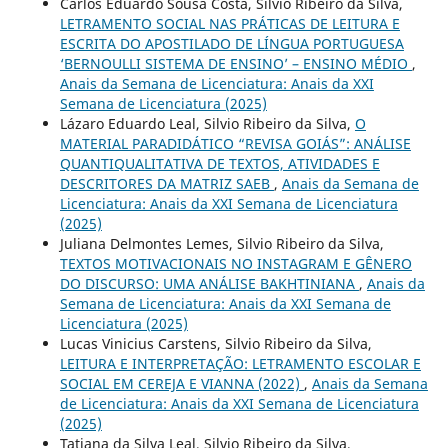
Carlos Eduardo Sousa Costa, Silvio Ribeiro da Silva,
LETRAMENTO SOCIAL NAS PRÁTICAS DE LEITURA E
ESCRITA DO APOSTILADO DE LÍNGUA PORTUGUESA
‘BERNOULLI SISTEMA DE ENSINO’ – ENSINO MÉDIO
,
Anais da Semana de Licenciatura: Anais da XXI
Semana de Licenciatura (2025)
Lázaro Eduardo Leal, Silvio Ribeiro da Silva,
O
MATERIAL PARADIDÁTICO “REVISA GOIÁS”: ANÁLISE
QUANTIQUALITATIVA DE TEXTOS, ATIVIDADES E
DESCRITORES DA MATRIZ SAEB
,
Anais da Semana de
Licenciatura: Anais da XXI Semana de Licenciatura
(2025)
Juliana Delmontes Lemes, Silvio Ribeiro da Silva,
TEXTOS MOTIVACIONAIS NO INSTAGRAM E GÊNERO
DO DISCURSO: UMA ANÁLISE BAKHTINIANA
,
Anais da
Semana de Licenciatura: Anais da XXI Semana de
Licenciatura (2025)
Lucas Vinicius Carstens, Silvio Ribeiro da Silva,
LEITURA E INTERPRETAÇÃO: LETRAMENTO ESCOLAR E
SOCIAL EM CEREJA E VIANNA (2022)
,
Anais da Semana
de Licenciatura: Anais da XXI Semana de Licenciatura
(2025)
Tatiana da Silva Leal, Silvio Ribeiro da Silva,