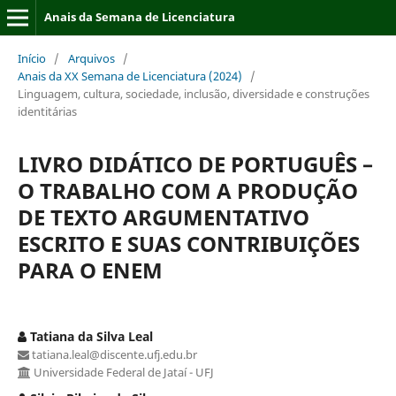
Anais da Semana de Licenciatura
Início
/
Arquivos
/
Anais da XX Semana de Licenciatura (2024)
/
Linguagem, cultura, sociedade, inclusão, diversidade e construções
identitárias
LIVRO DIDÁTICO DE PORTUGUÊS –
O TRABALHO COM A PRODUÇÃO
DE TEXTO ARGUMENTATIVO
ESCRITO E SUAS CONTRIBUIÇÕES
PARA O ENEM
Tatiana da Silva Leal
tatiana.leal@discente.ufj.edu.br
Universidade Federal de Jataí - UFJ