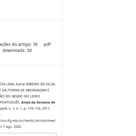
ações do artigo: 70
pdf
downloads: 30
A LIMA, Karla; RIBEIRO DA SILVA,
ISE DA FORMA DE ABORDAGEM E
ÃO DO NEGRO NO LIVRO
 PORTUGUÊS.
Anais da Semana de
 Jataí, v. 1, n. 1, p. 174–176, 2011.
:
icos.ifg.edu.br/semlic/article/view/
: 7 ago. 2026.