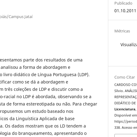
Publicado
01.10.2011
oiás/Campus Jataí
Métricas
Visualiz
resentamos parte dos resultados de uma
 analisou a forma de abordagem e
 livro didático de Língua Portuguesa (LDP).
Como Citar
tificar como se dá a abordagem e
CARDOSO COST
 três coleções de LDP e discutir como a
Sílvio. ANÁL
co-racial no LDP é abordada, observando se a
REPRESENTAÇ
sta de forma estereotipada ou não. Para chegar
DIDÁTICO DE
Licenciatura
,
 propusemos um estudo baseado nos
Disponível em
cos da Linguística Aplicada de base
https://period
ista. Os dados mostram que os LD tendem a
338. Acesso em
deologia do branqueamento, apresentando o