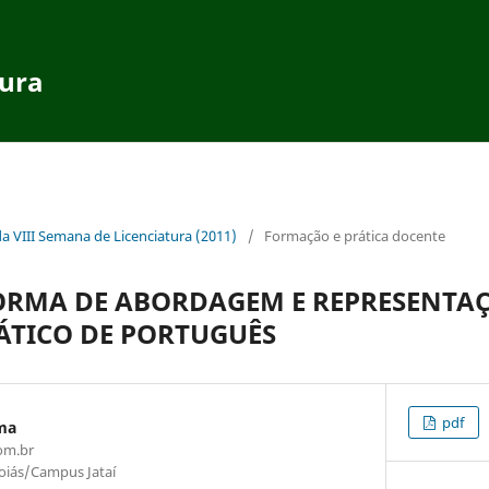
tura
da VIII Semana de Licenciatura (2011)
/
Formação e prática docente
FORMA DE ABORDAGEM E REPRESENTA
ÁTICO DE PORTUGUÊS
pdf
ma
om.br
oiás/Campus Jataí