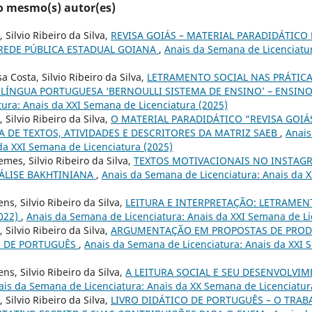
lo mesmo(s) autor(es)
 Silvio Ribeiro da Silva,
REVISA GOIÁS – MATERIAL PARADIDÁTIC
REDE PÚBLICA ESTADUAL GOIANA
,
Anais da Semana de Licenciatu
 Costa, Silvio Ribeiro da Silva,
LETRAMENTO SOCIAL NAS PRÁTICAS
 LÍNGUA PORTUGUESA ‘BERNOULLI SISTEMA DE ENSINO’ – ENSIN
ura: Anais da XXI Semana de Licenciatura (2025)
 Silvio Ribeiro da Silva,
O MATERIAL PARADIDÁTICO “REVISA GOIÁS
 DE TEXTOS, ATIVIDADES E DESCRITORES DA MATRIZ SAEB
,
Anai
 da XXI Semana de Licenciatura (2025)
mes, Silvio Ribeiro da Silva,
TEXTOS MOTIVACIONAIS NO INSTAG
ÁLISE BAKHTINIANA
,
Anais da Semana de Licenciatura: Anais da 
ns, Silvio Ribeiro da Silva,
LEITURA E INTERPRETAÇÃO: LETRAMEN
022)
,
Anais da Semana de Licenciatura: Anais da XXI Semana de Li
, Silvio Ribeiro da Silva,
ARGUMENTAÇÃO EM PROPOSTAS DE PRODU
O DE PORTUGUÊS
,
Anais da Semana de Licenciatura: Anais da XXI 
ns, Silvio Ribeiro da Silva,
A LEITURA SOCIAL E SEU DESENVOLVI
ais da Semana de Licenciatura: Anais da XX Semana de Licenciatur
, Silvio Ribeiro da Silva,
LIVRO DIDÁTICO DE PORTUGUÊS – O TRA