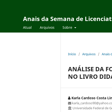
Anais da Semana de Licencia
Atual
Arquivos
Sobre
Início
/
Arquivos
/
Anais 
ANÁLISE DA 
NO LIVRO DID
Karla Cardoso Costa Li
karla_cardoso90@yahoo.c
Universidade Federal de G