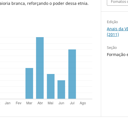
Fomatos d
ioria branca, reforçando o poder dessa etnia.
Edição
Anais da V
(2011)
Seção
Formação e