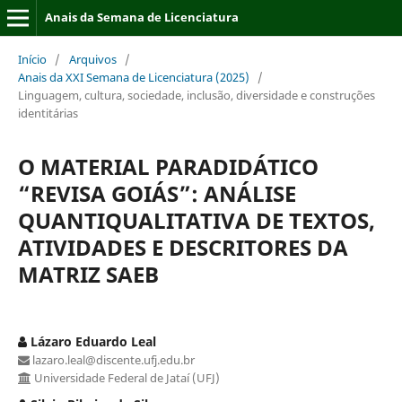
Anais da Semana de Licenciatura
Início
/
Arquivos
/
Anais da XXI Semana de Licenciatura (2025)
/
Linguagem, cultura, sociedade, inclusão, diversidade e construções
identitárias
O MATERIAL PARADIDÁTICO
“REVISA GOIÁS”: ANÁLISE
QUANTIQUALITATIVA DE TEXTOS,
ATIVIDADES E DESCRITORES DA
MATRIZ SAEB
Lázaro Eduardo Leal
lazaro.leal@discente.ufj.edu.br
Universidade Federal de Jataí (UFJ)