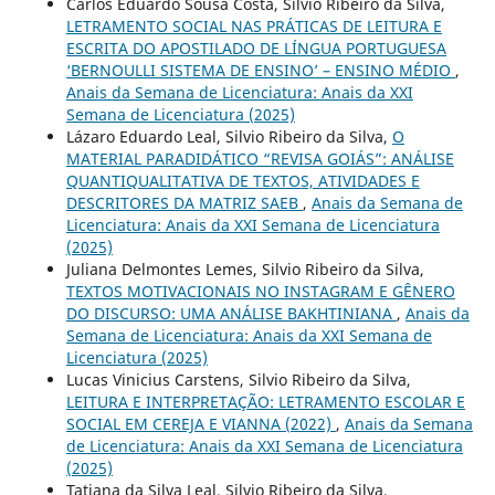
Carlos Eduardo Sousa Costa, Silvio Ribeiro da Silva,
LETRAMENTO SOCIAL NAS PRÁTICAS DE LEITURA E
ESCRITA DO APOSTILADO DE LÍNGUA PORTUGUESA
‘BERNOULLI SISTEMA DE ENSINO’ – ENSINO MÉDIO
,
Anais da Semana de Licenciatura: Anais da XXI
Semana de Licenciatura (2025)
Lázaro Eduardo Leal, Silvio Ribeiro da Silva,
O
MATERIAL PARADIDÁTICO “REVISA GOIÁS”: ANÁLISE
QUANTIQUALITATIVA DE TEXTOS, ATIVIDADES E
DESCRITORES DA MATRIZ SAEB
,
Anais da Semana de
Licenciatura: Anais da XXI Semana de Licenciatura
(2025)
Juliana Delmontes Lemes, Silvio Ribeiro da Silva,
TEXTOS MOTIVACIONAIS NO INSTAGRAM E GÊNERO
DO DISCURSO: UMA ANÁLISE BAKHTINIANA
,
Anais da
Semana de Licenciatura: Anais da XXI Semana de
Licenciatura (2025)
Lucas Vinicius Carstens, Silvio Ribeiro da Silva,
LEITURA E INTERPRETAÇÃO: LETRAMENTO ESCOLAR E
SOCIAL EM CEREJA E VIANNA (2022)
,
Anais da Semana
de Licenciatura: Anais da XXI Semana de Licenciatura
(2025)
Tatiana da Silva Leal, Silvio Ribeiro da Silva,