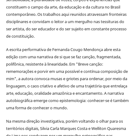
constituem o campo da arte, da educação e da cultura no Brasil
contemporâneo. Os trabalhos aqui reunidos atravessam fronteiras
disciplinares e convidam o leitor a um mergulho nas tessituras do
ser artista, do ser educador e do ser sujeito em constante processo
de constituição.
A escrita performativa de Fernanda Cougo Mendonça abre esta
edição com uma narrativa de si que se faz canção, fragmentada,
polifônica, resistente à linearidade. Em "Breve canção:
rememorações e porvir em uma possível e contínua composição de
mim", a autora convoca musas e griotes para ordenar, por meio da
linguagem, o caos criativo e afetivo de uma trajetória que entrelaça
arte, educação, oralidade amazônica e encantamento. A narrativa
autobiográfica emerge como epistemologia: conhecer-se é também
uma forma de conhecer o mundo.
Na mesma direção investigativa, porém voltando o olhar para os
territórios digitais, Silvia Carla Marques Costa e Welliton Quaresma
de Lima nos conduzem por um mergulho netnográfico nas