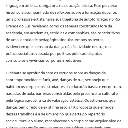
linguagem artística obrigatória na educação básica. Esse percurso
histórico é acompanhado de reflexões sobre a formação docente:
uma professora-artista narra sua trajetória de autoformação no Rio
Grande do Sul, revelando como os saberes construídos fora da
academia, em academias, estúdios e companhias, são constitutivos
de uma identidade pedagógica singular. Ambos os textos
evidenciam que o ensino da dança não é atividade neutra, mas
prática social atravessada por políticas públicas, disputas
curriculares e vivências corporais irredutíveis.
O debate se aprofunda com os estudos sobre as danças da
contemporaneidade: funk, axé, danças de rua, sertanejo que
habitam os corpos dos estudantes da educação básica e encontram,
nas salas de aula, barreiras construídas pelo preconceito cultural e
pela lógica eurocêntrica de valoração estética. Questiona-se: que
danças têm direito de existir na escola? A proposta que emerge
desses trabalhos é a de um ensino que parte do repertório
sociocultural do aluno, reconhecendo o corpo como arquivo vivo de
cultura, para então ampliar horizontes críticos e sensíveis, sem