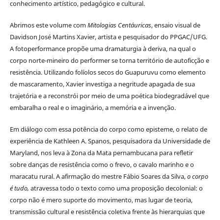
conhecimento artístico, pedagógico e cultural.
Abrimos este volume com
Mitologias Centáuricas
, ensaio visual de
Davidson José Martins Xavier, artista e pesquisador do PPGAC/UFG.
A fotoperformance propõe uma dramaturgia à deriva, na qual o
corpo norte-mineiro do performer se torna território de autoficção e
resistência. Utilizando folíolos secos do Guapuruvu como elemento
de mascaramento, Xavier investiga a negritude apagada de sua
trajetória e a reconstrói por meio de uma poética biodegradável que
embaralha o real e o imaginário, a memória e a invenção.
Em diálogo com essa potência do corpo como episteme, o relato de
experiência de Kathleen A. Spanos, pesquisadora da Universidade de
Maryland, nos leva à Zona da Mata pernambucana para refletir
sobre danças de resistência como o frevo, o cavalo marinho e o
maracatu rural. A afirmação do mestre Fábio Soares da Silva,
o corpo
é tudo,
atravessa todo o texto como uma proposição decolonial: o
corpo não é mero suporte do movimento, mas lugar de teoria,
transmissão cultural e resistência coletiva frente às hierarquias que