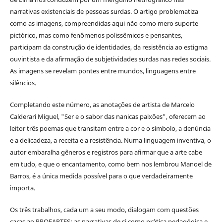
narrativas existenciais de pessoas surdas. O artigo problematiza
como as imagens, compreendidas aqui não como mero suporte
pictórico, mas como fenômenos polissêmicos e pensantes,
participam da construção de identidades, da resistência ao estigma
ouvintista e da afirmação de subjetividades surdas nas redes sociais.
As imagens se revelam pontes entre mundos, linguagens entre
silêncios.
Completando este número, as anotações de artista de Marcelo
Calderari Miguel, "Ser e o sabor das nanicas paixões", oferecem ao
leitor três poemas que transitam entre a cor e o símbolo, a denúncia
e a delicadeza, a receita e a resistência. Numa linguagem inventiva, o
autor embaralha gêneros e registros para afirmar que a arte cabe
em tudo, e que o encantamento, como bem nos lembrou Manoel de
Barros, é a única medida possível para o que verdadeiramente
importa.
Os três trabalhos, cada um a seu modo, dialogam com questões
caras ao PROFARTES: as narrativas de si como prática pedagógica e