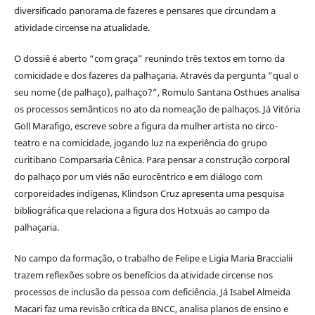
diversificado panorama de fazeres e pensares que circundam a
atividade circense na atualidade.
O dossiê é aberto “com graça” reunindo três textos em torno da
comicidade e dos fazeres da palhaçaria. Através da pergunta “qual o
seu nome (de palhaço), palhaço?”, Romulo Santana Osthues analisa
os processos semânticos no ato da nomeação de palhaços. Já Vitória
Goll Marafigo, escreve sobre a figura da mulher artista no circo-
teatro e na comicidade, jogando luz na experiência do grupo
curitibano Comparsaria Cênica. Para pensar a construção corporal
do palhaço por um viés não eurocêntrico e em diálogo com
corporeidades indígenas, Klindson Cruz apresenta uma pesquisa
bibliográfica que relaciona a figura dos Hotxuás ao campo da
palhaçaria.
No campo da formação, o trabalho de Felipe e Ligia Maria Braccialii
trazem reflexões sobre os benefícios da atividade circense nos
processos de inclusão da pessoa com deficiência. Já Isabel Almeida
Macari faz uma revisão crítica da BNCC, analisa planos de ensino e