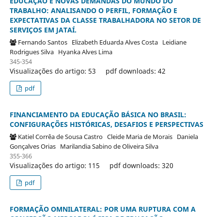
EDUCAÇÃO E NOVAS DEMANDAS DO MUNDO DO
TRABALHO: ANALISANDO O PERFIL, FORMAÇÃO E
EXPECTATIVAS DA CLASSE TRABALHADORA NO SETOR DE
SERVIÇOS EM JATAÍ.
Fernando Santos
Elizabeth Eduarda Alves Costa
Leidiane
Rodrigues Silva
Hyanka Alves Lima
345-354
Visualizações do artigo: 53
pdf downloads: 42
pdf
FINANCIAMENTO DA EDUCAÇÃO BÁSICA NO BRASIL:
CONFIGURAÇÕES HISTÓRICAS, DESAFIOS E PERSPECTIVAS
Katiel Corrêa de Sousa Castro
Cleide Maria de Morais
Daniela
Gonçalves Orias
Marilandia Sabino de Oliveira Silva
355-366
Visualizações do artigo: 115
pdf downloads: 320
pdf
FORMAÇÃO OMNILATERAL: POR UMA RUPTURA COM A