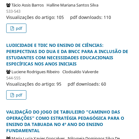
Tácio Assis Barros
Halline Mariana Santos Silva
533-543
Visualizações do artigo: 105
pdf downloads: 110
pdf
LUDICIDADE E TDIC NO ENSINO DE CIÊNCIAS:
PERSPECTIVAS DO DUA E DA BNCC PARA A INCLUSÃO DE
ESTUDANTES COM NECESSIDADES EDUCACIONAIS
ESPECÍFICAS NOS ANOS INICIAIS
Luciene Rodrigues Ribeiro
Clodoaldo Valverde
544-555
Visualizações do artigo: 95
pdf downloads: 60
pdf
VALIDAÇÃO DO JOGO DE TABULEIRO “CAMINHO DAS
OPERAÇÕES” COMO ESTRATÉGIA PEDAGÓGICA PARA O
ENSINO DA TABUADA NO 4º ANO DO ENSINO
FUNDAMENTAL
Maria Lucia Xavier Gonçalves
Nilcyneia Domingos Silva De