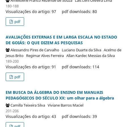
Amelioene Franco Rezende de Souza
Laís Leni Oliveira Lima
180-188
Visualizações do artigo: 97
pdf downloads: 80
pdf
AVALIAÇÕES EXTERNAS E EM LARGA ESCALA NO ESTADO
DE GOIÁS: O QUE DIZEM AS PESQUISAS
Alessandro Pires de Carvalho
Luciano Duarte da Silva
Acelmo de
Jesus Brito
Regimar Alves Ferreira
Allan Kardec Messias da Silva
189-200
Visualizações do artigo: 91
pdf downloads: 114
pdf
EM BUSCA DA ÁLGEBRA DO ENSINO EM MANUAIS
PEDAGÓGICOS DO SÉCULO XX: um olhar para a álgebra
Camilla Teixeira Silva
Viviane Barros Maciel
201-206
Visualizações do artigo: 43
pdf downloads: 39
pdf