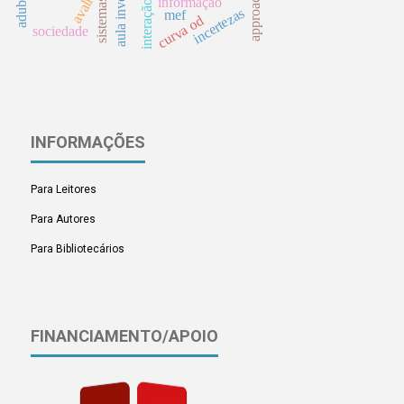
aula invertida
informação
sistemas
incertezas
mef
curva od
sociedade
INFORMAÇÕES
Para Leitores
Para Autores
Para Bibliotecários
FINANCIAMENTO/APOIO