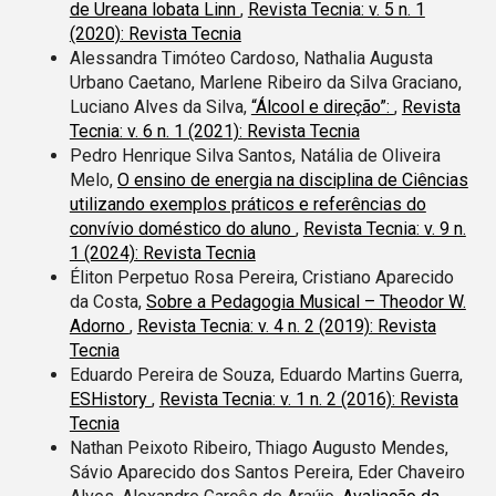
de Ureana lobata Linn
,
Revista Tecnia: v. 5 n. 1
(2020): Revista Tecnia
Alessandra Timóteo Cardoso, Nathalia Augusta
Urbano Caetano, Marlene Ribeiro da Silva Graciano,
Luciano Alves da Silva,
“Álcool e direção”:
,
Revista
Tecnia: v. 6 n. 1 (2021): Revista Tecnia
Pedro Henrique Silva Santos, Natália de Oliveira
Melo,
O ensino de energia na disciplina de Ciências
utilizando exemplos práticos e referências do
convívio doméstico do aluno
,
Revista Tecnia: v. 9 n.
1 (2024): Revista Tecnia
Éliton Perpetuo Rosa Pereira, Cristiano Aparecido
da Costa,
Sobre a Pedagogia Musical – Theodor W.
Adorno
,
Revista Tecnia: v. 4 n. 2 (2019): Revista
Tecnia
Eduardo Pereira de Souza, Eduardo Martins Guerra,
ESHistory
,
Revista Tecnia: v. 1 n. 2 (2016): Revista
Tecnia
Nathan Peixoto Ribeiro, Thiago Augusto Mendes,
Sávio Aparecido dos Santos Pereira, Eder Chaveiro