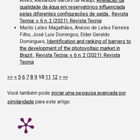
Alves, Alexandre Garcês de Araújo,
Avaliação da
qualidade da água em reservatórios influenciada
pelas diferentes configurações de saída
,
Revista
Tecnia: v. 6 n. 2 (2021): Revista Tecnia
Murilo Leles Magalhães, Anésio de Leles Ferreira
Filho, José Luis Domingos, Elder Geraldo
Domingues,
Identification and ranking of barriers to
the development of the photovoltaic market in
Brazil
,
Revista Tecnia: v. 6 n. 2 (2021): Revista
Tecnia
<<
<
5
6
7
8
9
10
11
12
>
>>
Você também pode
iniciar uma pesquisa avançada por
similaridade
para este artigo.