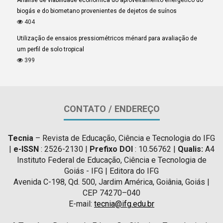
biogás e do biometano provenientes de dejetos de suínos
404
Utilização de ensaios pressiométricos ménard para avaliação de
um perfil de solo tropical
399
CONTATO / ENDEREÇO
Tecnia
– Revista de Educação, Ciência e Tecnologia do IFG
|
e-ISSN
: 2526-2130 |
Prefixo DOI
: 10.56762 |
Qualis:
A4
Instituto Federal de Educação, Ciência e Tecnologia de
Goiás - IFG | Editora do IFG
Avenida C-198, Qd. 500, Jardim América, Goiânia, Goiás |
CEP 74270–040
E-mail:
tecnia@ifg.edu.br