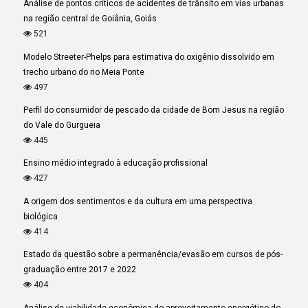
Análise de pontos críticos de acidentes de trânsito em vias urbanas
na região central de Goiânia, Goiás
521
Modelo Streeter-Phelps para estimativa do oxigênio dissolvido em
trecho urbano do rio Meia Ponte
497
Perfil do consumidor de pescado da cidade de Bom Jesus na região
do Vale do Gurgueia
445
Ensino médio integrado à educação profissional
427
A origem dos sentimentos e da cultura em uma perspectiva
biológica
414
Estado da questão sobre a permanência/evasão em cursos de pós-
graduação entre 2017 e 2022
404
Análise de viabilidade econômica do aproveitamento energético do