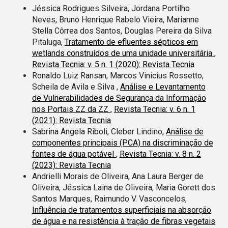
Jéssica Rodrigues Silveira, Jordana Portilho
Neves, Bruno Henrique Rabelo Vieira, Marianne
Stella Côrrea dos Santos, Douglas Pereira da Silva
Pitaluga,
Tratamento de efluentes sépticos em
wetlands construídos de uma unidade universitária
,
Revista Tecnia: v. 5 n. 1 (2020): Revista Tecnia
Ronaldo Luiz Ransan, Marcos Vinicius Rossetto,
Scheila de Avila e Silva ,
Análise e Levantamento
de Vulnerabilidades de Segurança da Informação
nos Portais ZZ da ZZ
,
Revista Tecnia: v. 6 n. 1
(2021): Revista Tecnia
Sabrina Angela Riboli, Cleber Lindino,
Análise de
componentes principais (PCA) na discriminação de
fontes de água potável
,
Revista Tecnia: v. 8 n. 2
(2023): Revista Tecnia
Andrielli Morais de Oliveira, Ana Laura Berger de
Oliveira, Jéssica Laina de Oliveira, Maria Gorett dos
Santos Marques, Raimundo V. Vasconcelos,
Influência de tratamentos superficiais na absorção
de água e na resistência à tração de fibras vegetais