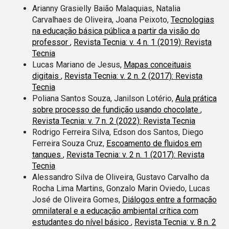
Arianny Grasielly Baião Malaquias, Natalia
Carvalhaes de Oliveira, Joana Peixoto,
Tecnologias
na educação básica pública a partir da visão do
professor
,
Revista Tecnia: v. 4 n. 1 (2019): Revista
Tecnia
Lucas Mariano de Jesus,
Mapas conceituais
digitais
,
Revista Tecnia: v. 2 n. 2 (2017): Revista
Tecnia
Poliana Santos Souza, Janilson Lotério,
Aula prática
sobre processo de fundição usando chocolate
,
Revista Tecnia: v. 7 n. 2 (2022): Revista Tecnia
Rodrigo Ferreira Silva, Edson dos Santos, Diego
Ferreira Souza Cruz,
Escoamento de fluidos em
tanques
,
Revista Tecnia: v. 2 n. 1 (2017): Revista
Tecnia
Alessandro Silva de Oliveira, Gustavo Carvalho da
Rocha Lima Martins, Gonzalo Marin Oviedo, Lucas
José de Oliveira Gomes,
Diálogos entre a formação
omnilateral e a educação ambiental crítica com
estudantes do nível básico
,
Revista Tecnia: v. 8 n. 2