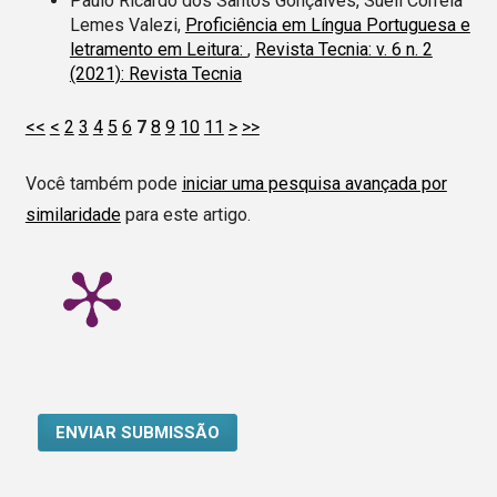
Paulo Ricardo dos Santos Gonçalves, Sueli Correia
Lemes Valezi,
Proficiência em Língua Portuguesa e
letramento em Leitura:
,
Revista Tecnia: v. 6 n. 2
(2021): Revista Tecnia
<<
<
2
3
4
5
6
7
8
9
10
11
>
>>
Você também pode
iniciar uma pesquisa avançada por
similaridade
para este artigo.
ENVIAR SUBMISSÃO