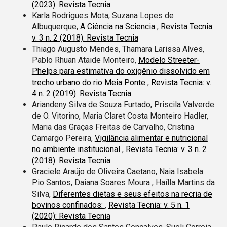
(2023): Revista Tecnia
Karla Rodrigues Mota, Suzana Lopes de
Albuquerque,
A Ciência na Sciencia
,
Revista Tecnia:
v. 3 n. 2 (2018): Revista Tecnia
Thiago Augusto Mendes, Thamara Larissa Alves,
Pablo Rhuan Ataide Monteiro,
Modelo Streeter-
Phelps para estimativa do oxigênio dissolvido em
trecho urbano do rio Meia Ponte
,
Revista Tecnia: v.
4 n. 2 (2019): Revista Tecnia
Ariandeny Silva de Souza Furtado, Priscila Valverde
de O. Vitorino, Maria Claret Costa Monteiro Hadler,
Maria das Graças Freitas de Carvalho, Cristina
Camargo Pereira,
Vigilância alimentar e nutricional
no ambiente institucional
,
Revista Tecnia: v. 3 n. 2
(2018): Revista Tecnia
Graciele Araújo de Oliveira Caetano, Naia Isabela
Pio Santos, Daiana Soares Moura , Haílla Martins da
Silva,
Diferentes dietas e seus efeitos na recria de
bovinos confinados:
,
Revista Tecnia: v. 5 n. 1
(2020): Revista Tecnia