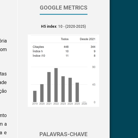
GOOGLE METRICS
H5 index
: 10 - (2020-2025)
ria
 com
tas
dade
ação
nto
m a
ia e
PALAVRAS-CHAVE