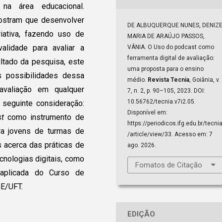
t
na área educacional.
mostram que desenvolver
DE ALBUQUERQUE NUNES, DENIZE
riativa, fazendo uso de
MARIA DE ARAÚJO PASSOS,
alidade para avaliar a
VÂNIA. O Uso do podcast como
ferramenta digital de avaliação:
ltado da pesquisa, este
uma proposta para o ensino
s possibilidades dessa
médio.
Revista Tecnia
, Goiânia, v.
avaliação em qualquer
7, n. 2, p. 90–105, 2023. DOI:
10.56762/tecnia.v7i2.05.
 seguinte consideração:
Disponível em:
t
como instrumento de
https://periodicos.ifg.edu.br/tecni
ara jovens de turmas de
/article/view/33. Acesso em: 7
 acerca das práticas de
ago. 2026.
cnologias digitais, como
Fomatos de Citação
 aplicada do Curso de
E/UFT.
EDIÇÃO