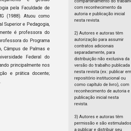
compartilhamento do trabalh
com reconhecimento da
ogia pela Faculdade de
autoria e publicação inicial
 MG (1988). Atuou como
nesta revista.
l Superior e Pedagogia,
mente é professora do
2) Autores e autoras têm
autorização para assumir
professora do Programa
contratos adicionais
ão, Câmpus de Palmas e
separadamente, para
iversidade Federal do
distribuição não exclusiva da
uando principalmente nos
versão do trabalho publicada
nesta revista (ex.: publicar e
ação e prática docente;
repositório institucional ou
.
como capítulo de livro), com
reconhecimento de autoria e
publicação inicial nesta
revista.
3) Autores e autoras têm
permissão e são estimulado
a publicar e distribuir seu