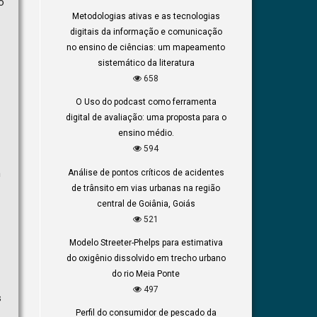
o
Metodologias ativas e as tecnologias
digitais da informação e comunicação
no ensino de ciências: um mapeamento
sistemático da literatura
658
O Uso do podcast como ferramenta
digital de avaliação: uma proposta para o
ensino médio.
594
m
Análise de pontos críticos de acidentes
de trânsito em vias urbanas na região
central de Goiânia, Goiás
521
Modelo Streeter-Phelps para estimativa
do oxigênio dissolvido em trecho urbano
do rio Meia Ponte
497
s
Perfil do consumidor de pescado da