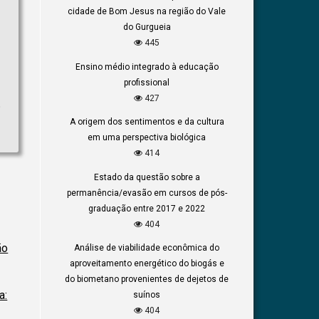
cidade de Bom Jesus na região do Vale
do Gurgueia
445
Ensino médio integrado à educação
profissional
427
o
A origem dos sentimentos e da cultura
em uma perspectiva biológica
414
Estado da questão sobre a
permanência/evasão em cursos de pós-
graduação entre 2017 e 2022
404
ão
Análise de viabilidade econômica do
aproveitamento energético do biogás e
do biometano provenientes de dejetos de
a:
suínos
404