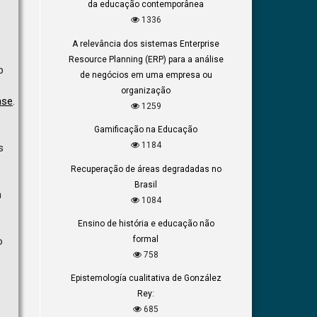
da educação contemporânea
1336
A relevância dos sistemas Enterprise
Resource Planning (ERP) para a análise
b
de negócios em uma empresa ou
organização
nse
.
1259
Gamificação na Educação
1184
s
Recuperação de áreas degradadas no
Brasil
m
1084
Ensino de história e educação não
formal
o
758
Epistemología cualitativa de González
Rey:
685