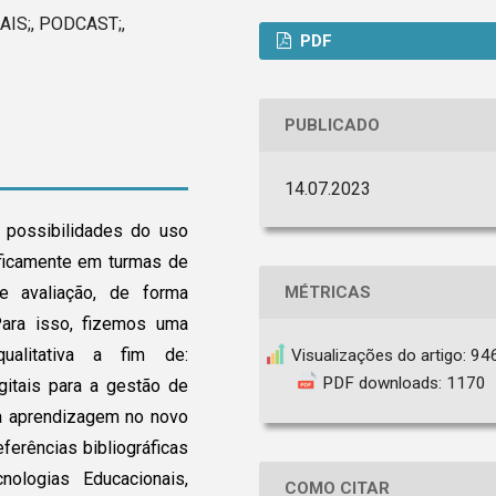
IS;, PODCAST;,
PDF
PUBLICADO
14.07.2023
 possibilidades do uso
ficamente em turmas de
e avaliação, de forma
MÉTRICAS
. Para isso, fizemos uma
ualitativa a fim de:
Visualizações do artigo: 94
PDF downloads: 1170
gitais para a gestão de
da aprendizagem no novo
ferências bibliográficas
ologias Educacionais,
COMO CITAR