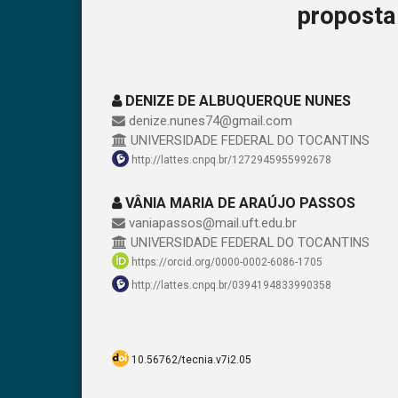
proposta
DENIZE DE ALBUQUERQUE NUNES
denize.nunes74@gmail.com
UNIVERSIDADE FEDERAL DO TOCANTINS
http://lattes.cnpq.br/1272945955992678
VÂNIA MARIA DE ARAÚJO PASSOS
vaniapassos@mail.uft.edu.br
UNIVERSIDADE FEDERAL DO TOCANTINS
https://orcid.org/0000-0002-6086-1705
http://lattes.cnpq.br/0394194833990358
10.56762/tecnia.v7i2.05