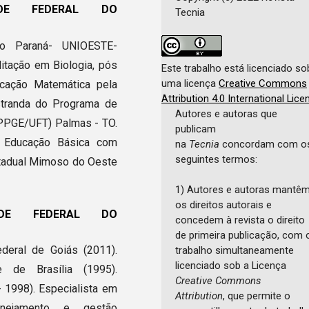
DADE FEDERAL DO
Tecnia
o Paraná- UNIOESTE-
itação em Biologia, pós
Este trabalho está licenciado so
uma licença
Creative Commons
cação Matemática pela
Attribution 4.0 International Lice
tranda do Programa de
Autores e autoras que
PPGE/UFT) Palmas - TO.
publicam
 Educação Básica com
na
Tecnia
concordam com o
seguintes termos:
stadual Mimoso do Oeste
1) Autores e autoras mantê
os direitos autorais e
DADE FEDERAL DO
concedem à revista o direito
de primeira publicação, com 
deral de Goiás (2011).
trabalho simultaneamente
licenciado sob a Licença
 de Brasília (1995).
Creative Commons
- 1998). Especialista em
Attribution
, que permite o
planejamento e gestão