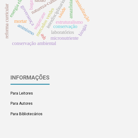
energia elétrica
interdisciplinaridade
bagasse
natureza-cultura
criminalização
sabão
amazônia
reforma curricular
governança
saúde
mercados verdes
sugarcane
mortar
estruturalismo
animismo
biogás
conservação
laboratórios
ash
micronutriente
conservação ambiental
INFORMAÇÕES
Para Leitores
Para Autores
Para Bibliotecários