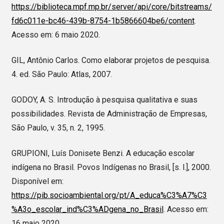
https://biblioteca.mpf.mp.br/server/api/core/bitstreams/
fd6c011e-bc46-439b-8754-1b5866604be6/content
.
Acesso em: 6 maio 2020.
GIL, Antônio Carlos. Como elaborar projetos de pesquisa.
4. ed. São Paulo: Atlas, 2007.
GODOY, A. S. Introdução à pesquisa qualitativa e suas
possibilidades. Revista de Administração de Empresas,
São Paulo, v. 35, n. 2, 1995.
GRUPIONI, Luís Donisete Benzi. A educação escolar
indígena no Brasil. Povos Indígenas no Brasil, [s. l.], 2000.
Disponível em:
https://pib.socioambiental.org/pt/A_educa%C3%A7%C3
%A3o_escolar_ind%C3%ADgena_no_Brasil
. Acesso em:
16 maio 2020.