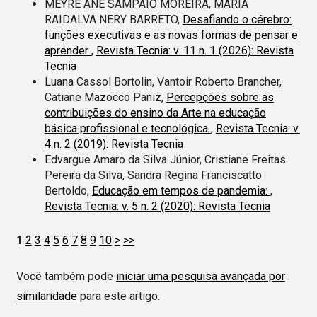
MEYRE ANE SAMPAIO MOREIRA, MARIA
RAIDALVA NERY BARRETO,
Desafiando o cérebro:
funções executivas e as novas formas de pensar e
aprender
,
Revista Tecnia: v. 11 n. 1 (2026): Revista
Tecnia
Luana Cassol Bortolin, Vantoir Roberto Brancher,
Catiane Mazocco Paniz,
Percepções sobre as
contribuições do ensino da Arte na educação
básica profissional e tecnológica
,
Revista Tecnia: v.
4 n. 2 (2019): Revista Tecnia
Edvargue Amaro da Silva Júnior, Cristiane Freitas
Pereira da Silva, Sandra Regina Franciscatto
Bertoldo,
Educação em tempos de pandemia:
,
Revista Tecnia: v. 5 n. 2 (2020): Revista Tecnia
1
2
3
4
5
6
7
8
9
10
>
>>
Você também pode
iniciar uma pesquisa avançada por
similaridade
para este artigo.