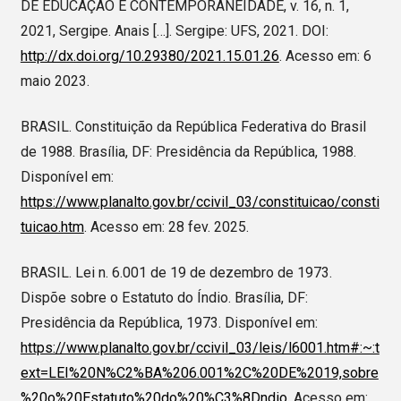
DE EDUCAÇÃO E CONTEMPORANEIDADE, v. 16, n. 1,
2021, Sergipe. Anais […]. Sergipe: UFS, 2021. DOI:
http://dx.doi.org/10.29380/2021.15.01.26
. Acesso em: 6
maio 2023.
BRASIL. Constituição da República Federativa do Brasil
de 1988. Brasília, DF: Presidência da República, 1988.
Disponível em:
https://www.planalto.gov.br/ccivil_03/constituicao/consti
tuicao.htm
. Acesso em: 28 fev. 2025.
BRASIL. Lei n. 6.001 de 19 de dezembro de 1973.
Dispõe sobre o Estatuto do Índio. Brasília, DF:
Presidência da República, 1973. Disponível em:
https://www.planalto.gov.br/ccivil_03/leis/l6001.htm#:~:t
ext=LEI%20N%C2%BA%206.001%2C%20DE%2019,sobre
%20o%20Estatuto%20do%20%C3%8Dndio
. Acesso em: