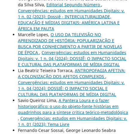
da Silva Silva,
Editorial Segundo Número
,
Convergências: estudos em Humanidades Digitais: v.
1 n. 02 (2023): Dossiê - INTERCULTURALIDADE,
EDUCAÇÃO E MÍDIAS DIGITAIS: AMÉRICA LATINA E
ÁFRICA EM PAUTA
Marcelle Lopes,
O USO DA TELEVISÃO NO
APRENDIZADO DE HISTÓRIA: POPULARIZAÇÃO E
BUSCA POR CONHECIMENTO A PARTIR DE NOVELAS
DE ÉPOCA
,
Convergências: estudos em Humanidades
Digitais: v. 1 n. 04 (2024): DOSSIÊ: O IMPACTO SOCIAL
E CULTURAL DAS PLATAFORMAS DE MÍDIA DIGITAL
Lia Beatriz Teixeira Torraca,
ANTROPOFAGIA AFETIVA:
A COLONIZAÇÃO DOS AFETOS COMPLEXOS
,
Convergências: estudos em Humanidades Digitais: v.
1 n. 04 (2024): DOSSIÊ: O IMPACTO SOCIAL E
CULTURAL DAS PLATAFORMAS DE MÍDIA DIGITAL
Savio Queiroz Lima,
A Pantera Loura e o fazer
historiográfico: o uso do objeto-fonte histórias em
quadrinhos para a síntese crítica teórico-metodológica
,
Convergências: estudos em Humanidades Digitais: v.
1 n. 01 (2023): Tema Livre
Fernando Cesar Sossai, George Leonardo Seabra