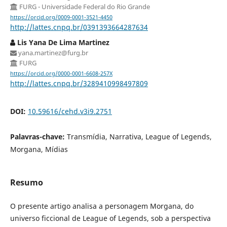
FURG - Universidade Federal do Rio Grande
https://orcid.org/0009-0001-3521-4450
http://lattes.cnpq.br/0391393664287634
Lis Yana De Lima Martinez
yana.martinez@furg.br
FURG
https://orcid.org/0000-0001-6608-257X
http://lattes.cnpq.br/3289410998497809
DOI:
10.59616/cehd.v3i9.2751
Palavras-chave:
Transmídia, Narrativa, League of Legends,
Morgana, Mídias
Resumo
O presente artigo analisa a personagem Morgana, do
universo ficcional de League of Legends, sob a perspectiva