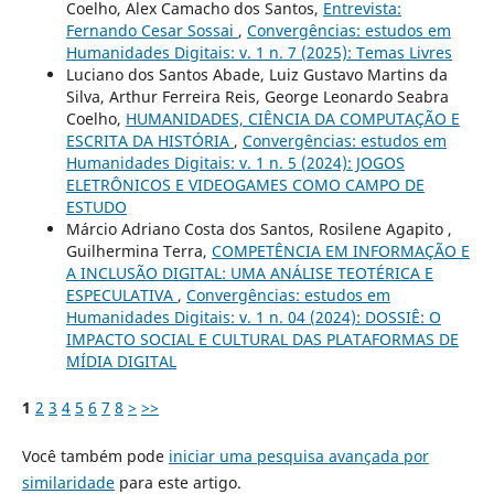
Coelho, Alex Camacho dos Santos,
Entrevista:
Fernando Cesar Sossai
,
Convergências: estudos em
Humanidades Digitais: v. 1 n. 7 (2025): Temas Livres
Luciano dos Santos Abade, Luiz Gustavo Martins da
Silva, Arthur Ferreira Reis, George Leonardo Seabra
Coelho,
HUMANIDADES, CIÊNCIA DA COMPUTAÇÃO E
ESCRITA DA HISTÓRIA
,
Convergências: estudos em
Humanidades Digitais: v. 1 n. 5 (2024): JOGOS
ELETRÔNICOS E VIDEOGAMES COMO CAMPO DE
ESTUDO
Márcio Adriano Costa dos Santos, Rosilene Agapito ,
Guilhermina Terra,
COMPETÊNCIA EM INFORMAÇÃO E
A INCLUSÃO DIGITAL: UMA ANÁLISE TEOTÉRICA E
ESPECULATIVA
,
Convergências: estudos em
Humanidades Digitais: v. 1 n. 04 (2024): DOSSIÊ: O
IMPACTO SOCIAL E CULTURAL DAS PLATAFORMAS DE
MÍDIA DIGITAL
1
2
3
4
5
6
7
8
>
>>
Você também pode
iniciar uma pesquisa avançada por
similaridade
para este artigo.