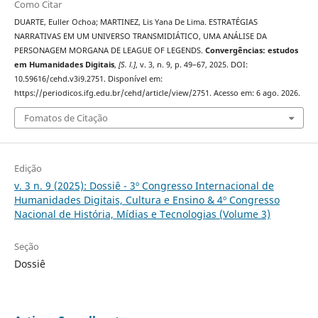
Como Citar
DUARTE, Euller Ochoa; MARTINEZ, Lis Yana De Lima. ESTRATÉGIAS
NARRATIVAS EM UM UNIVERSO TRANSMIDIÁTICO, UMA ANÁLISE DA
PERSONAGEM MORGANA DE LEAGUE OF LEGENDS.
Convergências: estudos
em Humanidades Digitais
,
[S. l.]
, v. 3, n. 9, p. 49–67, 2025. DOI:
10.59616/cehd.v3i9.2751. Disponível em:
https://periodicos.ifg.edu.br/cehd/article/view/2751. Acesso em: 6 ago. 2026.
Fomatos de Citação
Edição
v. 3 n. 9 (2025): Dossiê - 3º Congresso Internacional de
Humanidades Digitais, Cultura e Ensino & 4º Congresso
Nacional de História, Mídias e Tecnologias (Volume 3)
Seção
Dossiê