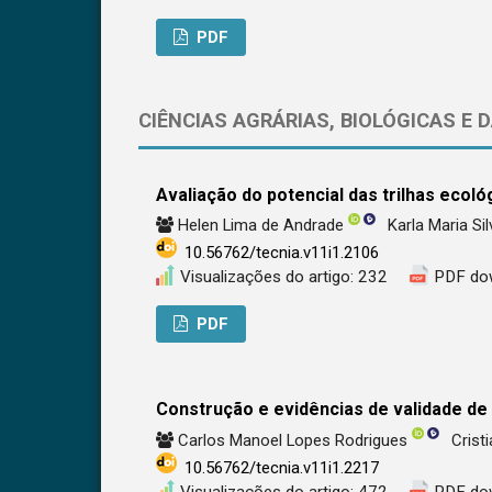
PDF
CIÊNCIAS AGRÁRIAS, BIOLÓGICAS E 
Avaliação do potencial das trilhas ecol
Helen Lima de Andrade
Karla Maria Si
10.56762/tecnia.v11i1.2106
Visualizações do artigo: 232
PDF do
PDF
Construção e evidências de validade d
Carlos Manoel Lopes Rodrigues
Crist
10.56762/tecnia.v11i1.2217
Visualizações do artigo: 472
PDF do