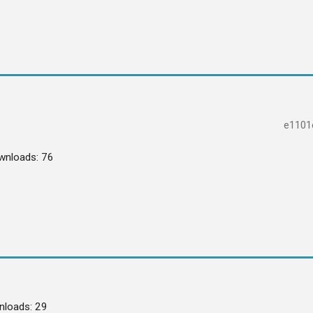
e1101
wnloads: 76
loads: 29