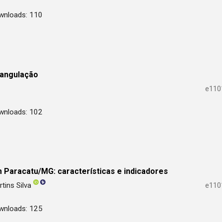
wnloads: 110
iangulação
e110
wnloads: 102
m Paracatu/MG: características e indicadores
tins Silva
e110
wnloads: 125