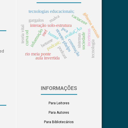
tecnologias educacionais;
gêneros textuais
cactaceae
malva
gargalos
interação solo-estrutura
teoria vital
avaliaÇÃo
pva
streeter-phelps
informação
mef
incertezas
curva od
humor
sociedade
sistemas
betume
construção
tecnologia
podcast;
podcast
ed
rio meia ponte
aula invertida
INFORMAÇÕES
Para Leitores
Para Autores
Para Bibliotecários