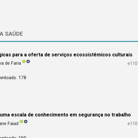
DA SAÚDE
ógicas para a oferta de serviços ecossistêmicos culturais
lva de Faria
e110
wnloads: 178
e uma escala de conhecimento em segurança no trabalho
iane Faiad
e110
wnloads: 190