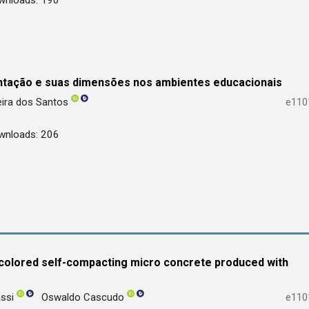
entação e suas dimensões nos ambientes educacionais
eira dos Santos
e110
wnloads: 206
n colored self-compacting micro concrete produced with
assi
Oswaldo Cascudo
e110