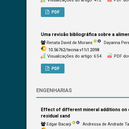
PDF
Uma revisão bibliográfica sobre a alim
Renata David de Moraes
Dayanna Per
10.56762/tecnia.v11i1.2098
Visualizações do artigo: 654
PDF do
PDF
ENGENHARIAS
Effect of different mineral additions o
residual sand
Edgar Bacarji
Andressa de Andrade T