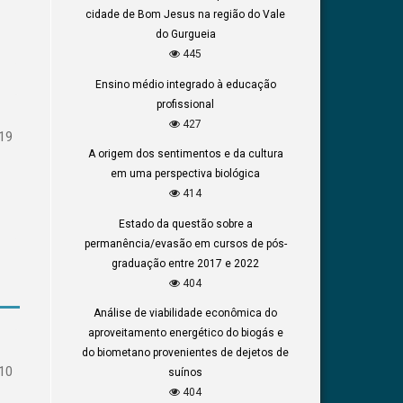
cidade de Bom Jesus na região do Vale
do Gurgueia
445
Ensino médio integrado à educação
profissional
427
19
A origem dos sentimentos e da cultura
em uma perspectiva biológica
414
Estado da questão sobre a
permanência/evasão em cursos de pós-
graduação entre 2017 e 2022
404
Análise de viabilidade econômica do
aproveitamento energético do biogás e
do biometano provenientes de dejetos de
10
suínos
404