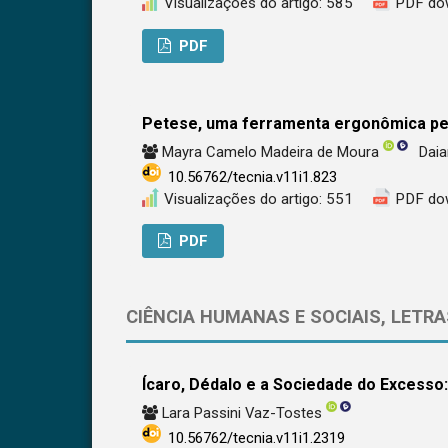
Visualizações do artigo: 585
PDF do
PDF
Petese, uma ferramenta ergonômica ped
Mayra Camelo Madeira de Moura
Dai
10.56762/tecnia.v11i1.823
Visualizações do artigo: 551
PDF do
PDF
CIÊNCIA HUMANAS E SOCIAIS, LETRA
Ícaro, Dédalo e a Sociedade do Excesso:
Lara Passini Vaz-Tostes
10.56762/tecnia.v11i1.2319