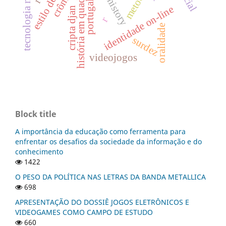
tecnologia na educação
história em quadrinhos
crônicas
portugal
identidade on-line
cripta djan
r
oralidade
surdez
videojogos
Block title
A importância da educação como ferramenta para
enfrentar os desafios da sociedade da informação e do
conhecimento
1422
O PESO DA POLÍTICA NAS LETRAS DA BANDA METALLICA
698
APRESENTAÇÃO DO DOSSIÊ JOGOS ELETRÔNICOS E
VIDEOGAMES COMO CAMPO DE ESTUDO
660