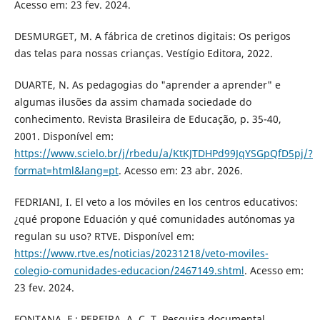
Acesso em: 23 fev. 2024.
DESMURGET, M. A fábrica de cretinos digitais: Os perigos
das telas para nossas crianças. Vestígio Editora, 2022.
DUARTE, N. As pedagogias do "aprender a aprender" e
algumas ilusões da assim chamada sociedade do
conhecimento. Revista Brasileira de Educação, p. 35-40,
2001. Disponível em:
https://www.scielo.br/j/rbedu/a/KtKJTDHPd99JqYSGpQfD5pj/?
format=html&lang=pt
. Acesso em: 23 abr. 2026.
FEDRIANI, I. El veto a los móviles en los centros educativos:
¿qué propone Eduación y qué comunidades autónomas ya
regulan su uso? RTVE. Disponível em:
https://www.rtve.es/noticias/20231218/veto-moviles-
colegio-comunidades-educacion/2467149.shtml
. Acesso em:
23 fev. 2024.
FONTANA, F.; PEREIRA, A. C. T. Pesquisa documental.