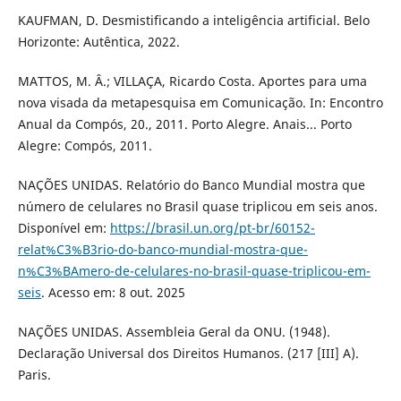
KAUFMAN, D. Desmistificando a inteligência artificial. Belo
Horizonte: Autêntica, 2022.
MATTOS, M. Â.; VILLAÇA, Ricardo Costa. Aportes para uma
nova visada da metapesquisa em Comunicação. In: Encontro
Anual da Compós, 20., 2011. Porto Alegre. Anais... Porto
Alegre: Compós, 2011.
NAÇÕES UNIDAS. Relatório do Banco Mundial mostra que
número de celulares no Brasil quase triplicou em seis anos.
Disponível em:
https://brasil.un.org/pt-br/60152-
relat%C3%B3rio-do-banco-mundial-mostra-que-
n%C3%BAmero-de-celulares-no-brasil-quase-triplicou-em-
seis
. Acesso em: 8 out. 2025
NAÇÕES UNIDAS. Assembleia Geral da ONU. (1948).
Declaração Universal dos Direitos Humanos. (217 [III] A).
Paris.