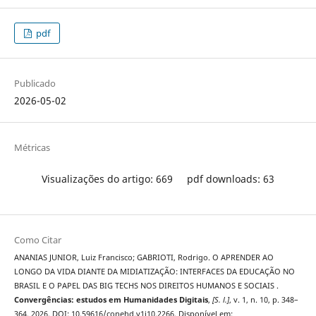
pdf
Publicado
2026-05-02
Métricas
Visualizações do artigo: 669
pdf downloads: 63
Como Citar
ANANIAS JUNIOR, Luiz Francisco; GABRIOTI, Rodrigo. O APRENDER AO
LONGO DA VIDA DIANTE DA MIDIATIZAÇÃO: INTERFACES DA EDUCAÇÃO NO
BRASIL E O PAPEL DAS BIG TECHS NOS DIREITOS HUMANOS E SOCIAIS .
Convergências: estudos em Humanidades Digitais
,
[S. l.]
, v. 1, n. 10, p. 348–
364, 2026. DOI: 10.59616/conehd.v1i10.2266. Disponível em: