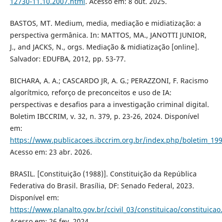
12730-11.10.2007.html
. Acesso em: 8 out. 2025.
BASTOS, MT. Medium, media, mediação e midiatização: a
perspectiva germânica. In: MATTOS, MA., JANOTTI JUNIOR,
J., and JACKS, N., orgs. Mediação & midiatização [online].
Salvador: EDUFBA, 2012, pp. 53-77.
BICHARA, A. A.; CASCARDO JR, A. G.; PERAZZONI, F. Racismo
algorítmico, reforço de preconceitos e uso de IA:
perspectivas e desafios para a investigação criminal digital.
Boletim IBCCRIM, v. 32, n. 379, p. 23-26, 2024. Disponível
em:
https://www.publicacoes.ibccrim.org.br/index.php/boletim_199
Acesso em: 23 abr. 2026.
BRASIL. [Constituição (1988)]. Constituição da República
Federativa do Brasil. Brasília, DF: Senado Federal, 2023.
Disponível em:
https://www.planalto.gov.br/ccivil_03/constituicao/constituica
Acesso em: 26 fev. 2024.