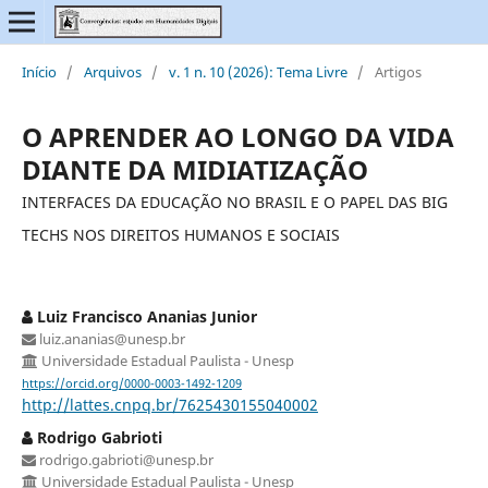
Início
/
Arquivos
/
v. 1 n. 10 (2026): Tema Livre
/
Artigos
O APRENDER AO LONGO DA VIDA
DIANTE DA MIDIATIZAÇÃO
INTERFACES DA EDUCAÇÃO NO BRASIL E O PAPEL DAS BIG
TECHS NOS DIREITOS HUMANOS E SOCIAIS
Luiz Francisco Ananias Junior
luiz.ananias@unesp.br
Universidade Estadual Paulista - Unesp
https://orcid.org/0000-0003-1492-1209
http://lattes.cnpq.br/7625430155040002
Rodrigo Gabrioti
rodrigo.gabrioti@unesp.br
Universidade Estadual Paulista - Unesp