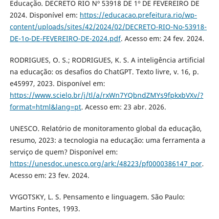
Educação. DECRETO RIO Nº 53918 DE 1º DE FEVEREIRO DE
2024. Disponível em:
https://educacao.prefeitura.rio/wp-
content/uploads/sites/42/2024/02/DECRETO-RIO-No-53918-
DE-1o-DE-FEVEREIRO-DE-2024.pdf
. Acesso em: 24 fev. 2024.
RODRIGUES, O. S.; RODRIGUES, K. S. A inteligência artificial
na educação: os desafios do ChatGPT. Texto livre, v. 16, p.
e45997, 2023. Disponível em:
https://www.scielo.br/j/tl/a/rxWn7YQbndZMYs9fpkxbVXv/?
format=html&lang=pt
. Acesso em: 23 abr. 2026.
UNESCO. Relatório de monitoramento global da educação,
resumo, 2023: a tecnologia na educação: uma ferramenta a
serviço de quem? Disponível em:
https://unesdoc.unesco.org/ark:/48223/pf0000386147_por
.
Acesso em: 23 fev. 2024.
VYGOTSKY, L. S. Pensamento e linguagem. São Paulo:
Martins Fontes, 1993.