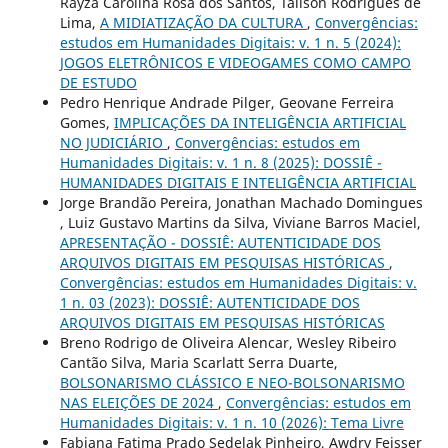
Rayza Carolina Rosa dos Santos, Tailson Rodrigues de
Lima,
A MIDIATIZAÇÃO DA CULTURA
,
Convergências:
estudos em Humanidades Digitais: v. 1 n. 5 (2024):
JOGOS ELETRÔNICOS E VIDEOGAMES COMO CAMPO
DE ESTUDO
Pedro Henrique Andrade Pilger, Geovane Ferreira
Gomes,
IMPLICAÇÕES DA INTELIGÊNCIA ARTIFICIAL
NO JUDICIÁRIO
,
Convergências: estudos em
Humanidades Digitais: v. 1 n. 8 (2025): DOSSIÊ -
HUMANIDADES DIGITAIS E INTELIGÊNCIA ARTIFICIAL
Jorge Brandão Pereira, Jonathan Machado Domingues
, Luiz Gustavo Martins da Silva, Viviane Barros Maciel,
APRESENTAÇÃO - DOSSIÊ: AUTENTICIDADE DOS
ARQUIVOS DIGITAIS EM PESQUISAS HISTÓRICAS
,
Convergências: estudos em Humanidades Digitais: v.
1 n. 03 (2023): DOSSIÊ: AUTENTICIDADE DOS
ARQUIVOS DIGITAIS EM PESQUISAS HISTÓRICAS
Breno Rodrigo de Oliveira Alencar, Wesley Ribeiro
Cantão Silva, Maria Scarlatt Serra Duarte,
BOLSONARISMO CLÁSSICO E NEO-BOLSONARISMO
NAS ELEIÇÕES DE 2024
,
Convergências: estudos em
Humanidades Digitais: v. 1 n. 10 (2026): Tema Livre
Fabiana Fatima Prado Sedelak Pinheiro, Awdry Feisser