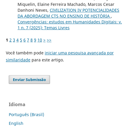
Miquelin, Elaine Ferreira Machado, Marcos Cesar
Danhoni Neves,
CIVILIZATION IV POTENCIALIDADES
DA ABORDAGEM CTS NO ENSINO DE HISTÓRIA
,
Convergências: estudos em Humanidades Digitais: v.
1 n. 7 (2025): Temas Livres
1
2
3
4
5
6
7
8
9
10
>
>>
Você também pode
iniciar uma pesquisa avançada por
similaridade
para este artigo.
Enviar Submissão
Idioma
Português (Brasil)
English