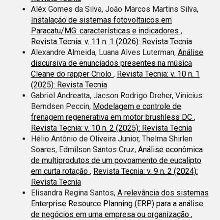
Aléx Gomes da Silva, João Marcos Martins Silva,
Instalação de sistemas fotovoltaicos em
Paracatu/MG: características e indicadores
,
Revista Tecnia: v. 11 n. 1 (2026): Revista Tecnia
Alexandre Almeida, Luana Alves Luterman,
Análise
discursiva de enunciados presentes na música
Cleane do rapper Criolo
,
Revista Tecnia: v. 10 n. 1
(2025): Revista Tecnia
Gabriel Andreatta, Jacson Rodrigo Dreher, Vinícius
Berndsen Peccin,
Modelagem e controle de
frenagem regenerativa em motor brushless DC
,
Revista Tecnia: v. 10 n. 2 (2025): Revista Tecnia
Hélio Antônio de Oliveira Junior, Thelma Shirlen
Soares, Edmilson Santos Cruz,
Análise econômica
de multiprodutos de um povoamento de eucalipto
em curta rotação
,
Revista Tecnia: v. 9 n. 2 (2024):
Revista Tecnia
Elisandra Regina Santos,
A relevância dos sistemas
Enterprise Resource Planning (ERP) para a análise
de negócios em uma empresa ou organização
,