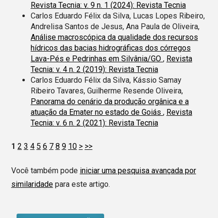
Revista Tecnia: v. 9 n. 1 (2024): Revista Tecnia
Carlos Eduardo Félix da Silva, Lucas Lopes Ribeiro,
Andrelisa Santos de Jesus, Ana Paula de Oliveira,
Análise macroscópica da qualidade dos recursos
hídricos das bacias hidrográficas dos córregos
Lava-Pés e Pedrinhas em Silvânia/GO
,
Revista
Tecnia: v. 4 n. 2 (2019): Revista Tecnia
Carlos Eduardo Félix da Silva, Kássio Samay
Ribeiro Tavares, Guilherme Resende Oliveira,
Panorama do cenário da produção orgânica e a
atuação da Emater no estado de Goiás
,
Revista
Tecnia: v. 6 n. 2 (2021): Revista Tecnia
1
2
3
4
5
6
7
8
9
10
>
>>
Você também pode
iniciar uma pesquisa avançada por
similaridade
para este artigo.