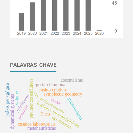
PALAVRAS-CHAVE
absenteísmo
pavimentos asfálticos
gestão feminina
práxis pedagógica
ensino criativo
aaa
volume
symplectic geometry
aufklärung
dynamical systems
esclarecimento
peixe
presenteísmo
logística. intermodalidade
pesquisa
Ética
agrotóxicos
ensaios laboratoriais
metaheurísticas