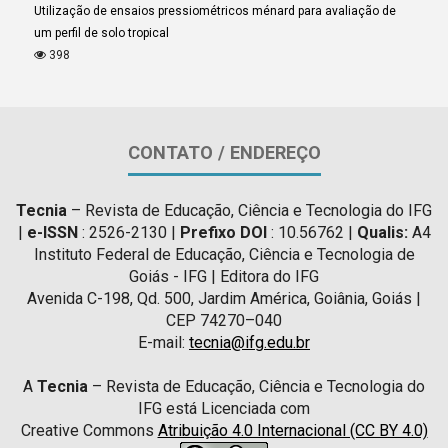
Utilização de ensaios pressiométricos ménard para avaliação de
um perfil de solo tropical
398
CONTATO / ENDEREÇO
Tecnia
– Revista de Educação, Ciência e Tecnologia do IFG
|
e-ISSN
: 2526-2130 |
Prefixo DOI
: 10.56762 |
Qualis:
A4
Instituto Federal de Educação, Ciência e Tecnologia de
Goiás - IFG | Editora do IFG
Avenida C-198, Qd. 500, Jardim América, Goiânia, Goiás |
CEP 74270–040
E-mail:
tecnia@ifg.edu.br
A
Tecnia
– Revista de Educação, Ciência e Tecnologia do
IFG está Licenciada com
Creative Commons
Atribuição 4.0 Internacional (CC BY 4.0)