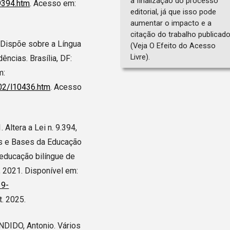
a finalização do processo
9394.htm
. Acesso em:
editorial, já que isso pode
aumentar o impacto e a
citação do trabalho publicad
. Dispõe sobre a Língua
(Veja O Efeito do Acesso
Livre).
ências. Brasília, DF:
m:
002/l10436.htm
. Acesso
Altera a Lei n. 9.394,
es e Bases da Educação
 educação bilíngue de
, 2021. Disponível em:
19-
t. 2025.
ANDIDO, Antonio. Vários