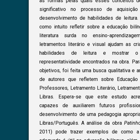
às formas pelas quais esses conceitos
significativo no processo de aquisiç
desenvolvimento de habilidades de leitur
como intuito refletir sobre a educação bilí
literatura surda no ensino-aprendizag
letramentos literário e visual ajudam as c
habilidades de leitura e mostrar 
representatividade encontrados na obra. Par
objetivos, foi feita uma busca qualitativa e a
de autores que refletem sobre Educação 
Professores, Letramento Literário, Letrament
Libras. Espera-se que este estudo acr
capazes de auxiliarem futuros profiss
desenvolvimento de uma pedagogia apropria
Libras/Português. A análise da obra
Patinh
2011) pode trazer exemplos de como a 