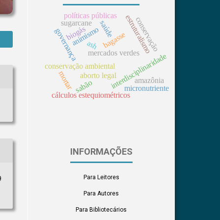
políticas públicas
estruturalismo
conservação
sugarcane
saúde
biogás
animismo
governança
bagasse
ash
mercados verdes
interdisciplinaridade
conservação ambiental
mortar
aborto legal
amazônia
sabão
micronutriente
cálculos estequiométricos
INFORMAÇÕES
Para Leitores
9
Para Autores
Para Bibliotecários