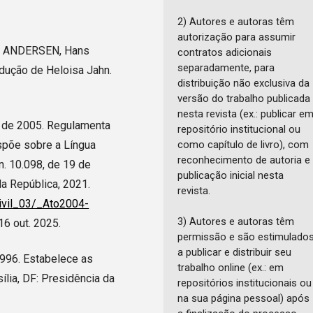
2) Autores e autoras têm
autorização para assumir
In: ANDERSEN, Hans
contratos adicionais
separadamente, para
radução de Heloisa Jahn.
distribuição não exclusiva da
versão do trabalho publicada
nesta revista (ex.: publicar e
o de 2005. Regulamenta
repositório institucional ou
como capítulo de livro), com
ispõe sobre a Língua
reconhecimento de autoria e
 n. 10.098, de 19 de
publicação inicial nesta
da República, 2021.
revista.
civil_03/_Ato2004-
3) Autores e autoras têm
16 out. 2025.
permissão e são estimulado
a publicar e distribuir seu
1996. Estabelece as
trabalho online (ex.: em
ília, DF: Presidência da
repositórios institucionais ou
na sua página pessoal) após