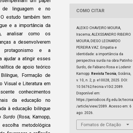
 desempenham um papel
ão de linguagem e no
COMO CITAR
a. O estudo também tem
ngue e a importância da
ALEIXO CHAVEIRO MOURA,
em, analisar como os
Iracema; ALEXSSANDRO RIBEIRO
MOURA; DIEGO LEONARDO
rianças a desenvolverem
PEREIRA VAZ. Empatia e
o protagonismo e a
identidade: a importância da
a ajudar a atingir esses
perspectiva surda na obra Patinho
nalítica de apoio teórico
Surdo, de Fabiano Rosa e Lodenir
Karnopp.
Revista Tecnia
, Goiânia,
Bilíngue, Formação de
v. 10, n. 2, p. e10028, 2025. DOI:
o Visual e Literatura em
10.56762/tecnia.v10i2.2089.
escente conhecimentos
Disponível em:
ionais da educação no
https://periodicos.ifg.edu.br/tecni
/article/view/2089. Acesso em: 6
da à educação bilíngue
ago. 2026.
o Surdo
(Rosa; Karnopp,
Fomatos de Citação
escolha metodológica