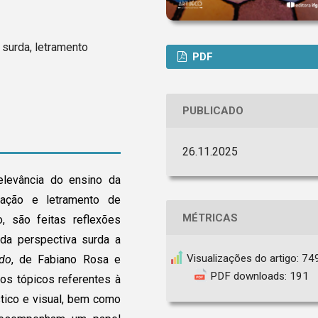
a surda, letramento
PDF
PUBLICADO
26.11.2025
relevância do ensino da
ização e letramento de
MÉTRICAS
, são feitas reflexões
 da perspectiva surda a
Visualizações do artigo: 74
rdo
, de Fabiano Rosa e
PDF downloads: 191
os tópicos referentes à
uístico e visual, bem como