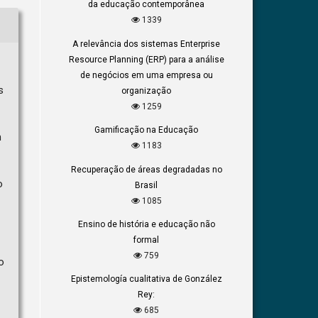
da educação contemporânea
1339
A relevância dos sistemas Enterprise
Resource Planning (ERP) para a análise
de negócios em uma empresa ou
s
organização
1259
Gamificação na Educação
m
1183
Recuperação de áreas degradadas no
o
Brasil
1085
Ensino de história e educação não
formal
759
o
Epistemología cualitativa de González
Rey:
685