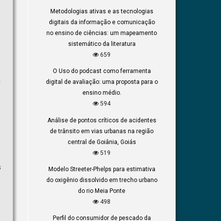
Metodologias ativas e as tecnologias
digitais da informação e comunicação
no ensino de ciências: um mapeamento
sistemático da literatura
659
O Uso do podcast como ferramenta
m
digital de avaliação: uma proposta para o
ensino médio.
594
Análise de pontos críticos de acidentes
de trânsito em vias urbanas na região
central de Goiânia, Goiás
519
s
Modelo Streeter-Phelps para estimativa
do oxigênio dissolvido em trecho urbano
do rio Meia Ponte
498
Perfil do consumidor de pescado da