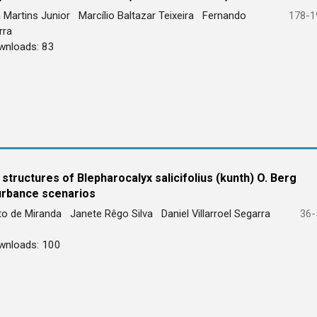
a Martins Junior
Marcílio Baltazar Teixeira
Fernando
178-1
erra
wnloads: 83
 structures of Blepharocalyx salicifolius (kunth) O. Berg
turbance scenarios
uto de Miranda
Janete Rêgo Silva
Daniel Villarroel Segarra
36-
wnloads: 100