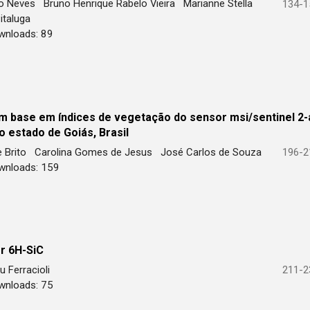
lho Neves
Bruno Henrique Rabelo Vieira
Marianne Stella
134-1
Pitaluga
wnloads: 89
m base em índices de vegetação do sensor msi/sentinel 2-
o estado de Goiás, Brasil
de Brito
Carolina Gomes de Jesus
José Carlos de Souza
196-2
wnloads: 159
r 6H-SiC
u Ferracioli
211-2
wnloads: 75