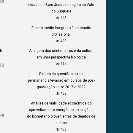
50
cidade de Bom Jesus na região do Vale
do Gurgueia
445
Ensino médio integrado à educação
profissional
428
a
A origem dos sentimentos e da cultura
em uma perspectiva biológica
414
10
Estado da questão sobre a
permanência/evasão em cursos de pós-
graduação entre 2017 e 2022
403
Análise de viabilidade econômica do
aproveitamento energético do biogás e
38
do biometano provenientes de dejetos de
suínos
403