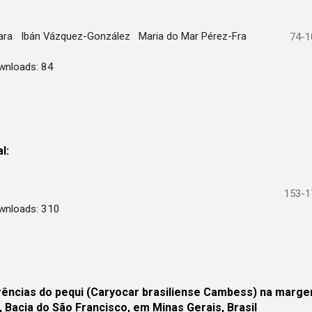
iara
Ibán Vázquez-González
Maria do Mar Pérez-Fra
74-1
wnloads: 84
l:
153-1
wnloads: 310
ências do pequi (Caryocar brasiliense Cambess) na marg
 Bacia do São Francisco, em Minas Gerais, Brasil