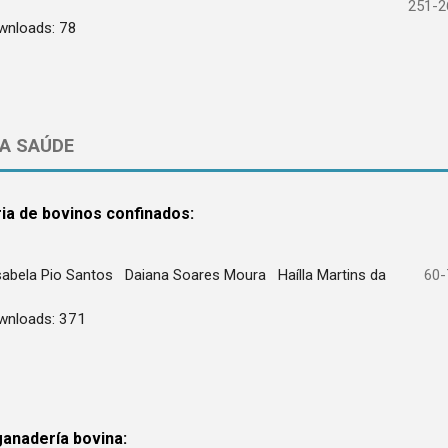
251-2
wnloads: 78
DA SAÚDE
ria de bovinos confinados:
Isabela Pio Santos
Daiana Soares Moura
Haílla Martins da
60-
wnloads: 371
 ganadería bovina: