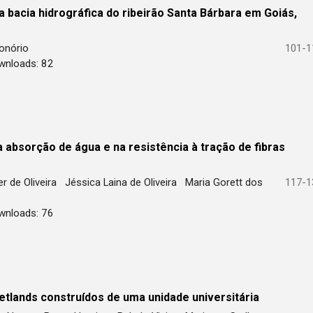
acia hidrográfica do ribeirão Santa Bárbara em Goiás,
 Honório
101-1
wnloads: 82
a absorção de água e na resistência à tração de fibras
er de Oliveira
Jéssica Laina de Oliveira
Maria Gorett dos
117-1
wnloads: 76
tlands construídos de uma unidade universitária