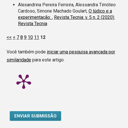
Alexandrina Pereira Ferreira, Alessandra Timóteo
Cardoso, Simone Machado Goulart,
O lúdico e a
experimentação:
,
Revista Tecnia: v. 5 n. 2 (2020):
Revista Tecnia
<<
<
7
8
9
10
11
12
Você também pode
iniciar uma pesquisa avançada por
similaridade
para este artigo.
ENVIAR SUBMISSÃO