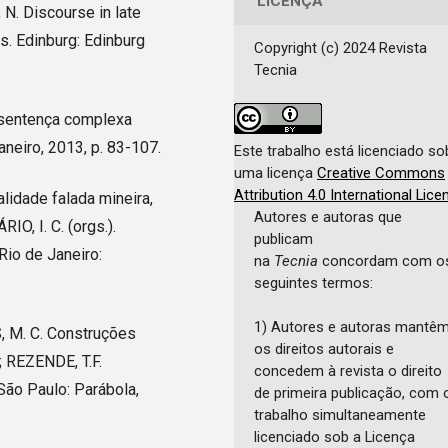
LICENÇA
N. Discourse in late
is. Edinburg: Edinburg
Copyright (c) 2024 Revista
Tecnia
a sentença complexa
aneiro, 2013, p. 83-107.
Este trabalho está licenciado so
uma licença
Creative Commons
Attribution 4.0 International Lice
lidade falada mineira,
Autores e autoras que
IO, I. C. (orgs.).
publicam
Rio de Janeiro:
na
Tecnia
concordam com o
seguintes termos:
1) Autores e autoras mantê
 M. C. Construções
os direitos autorais e
; REZENDE, T.F.
concedem à revista o direito
São Paulo: Parábola,
de primeira publicação, com 
trabalho simultaneamente
licenciado sob a Licença