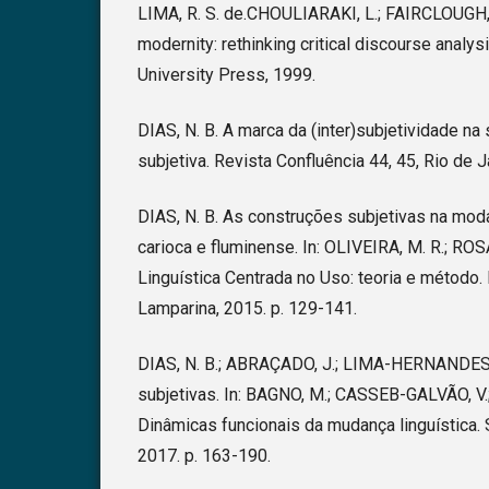
LIMA, R. S. de.CHOULIARAKI, L.; FAIRCLOUGH, 
modernity: rethinking critical discourse analys
University Press, 1999.
DIAS, N. B. A marca da (inter)subjetividade n
subjetiva. Revista Confluência 44, 45, Rio de J
DIAS, N. B. As construções subjetivas na moda
carioca e fluminense. In: OLIVEIRA, M. R.; ROSÁR
Linguística Centrada no Uso: teoria e método. 
Lamparina, 2015. p. 129-141.
DIAS, N. B.; ABRAÇADO, J.; LIMA-HERNANDES,
subjetivas. In: BAGNO, M.; CASSEB-GALVÃO, V.
Dinâmicas funcionais da mudança linguística. 
2017. p. 163-190.