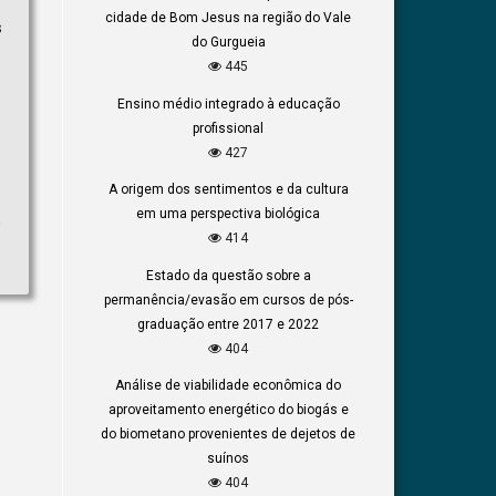
cidade de Bom Jesus na região do Vale
s
do Gurgueia
445
Ensino médio integrado à educação
profissional
427
A origem dos sentimentos e da cultura
em uma perspectiva biológica
o
414
Estado da questão sobre a
permanência/evasão em cursos de pós-
graduação entre 2017 e 2022
404
Análise de viabilidade econômica do
aproveitamento energético do biogás e
do biometano provenientes de dejetos de
suínos
404