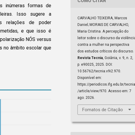
COMO CITAR
s inúmeras formas de
ileiras. Isso sugere a
CARVALHO TEIXEIRA, Marcos
as relações de poder
Daniel; MORAIS DE CARVALHO,
bmetidas, e que isso é
Maria Cristina. A percepção do
leitor sobre o discurso da violênci
a polarização NÓS versus
contra a mulher na perspectiva
es no âmbito escolar que
dos estudos críticos do discurso.
Revista Tecnia
, Goiânia, v. 9, n. 2,
p. e90025, 2025. DOI:
10.56762/tecnia.v9i2.970.
Disponível em:
https://periodicos.ifg.edu.br/tecni
/article/view/970. Acesso em: 7
ago. 2026.
Fomatos de Citação