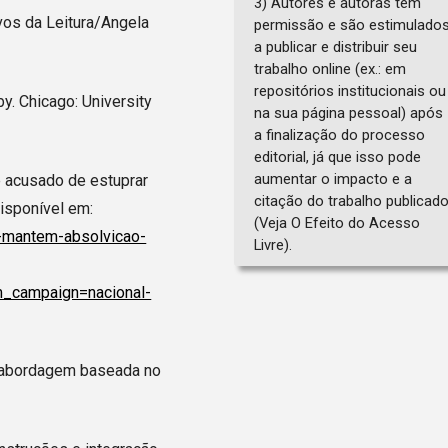
3) Autores e autoras têm
vos da Leitura/Angela
permissão e são estimulado
a publicar e distribuir seu
trabalho online (ex.: em
repositórios institucionais ou
. Chicago: University
na sua página pessoal) após
a finalização do processo
editorial, já que isso pode
aumentar o impacto e a
 acusado de estuprar
citação do trabalho publicad
Disponível em:
(Veja O Efeito do Acesso
ca-mantem-absolvicao-
Livre).
_campaign=nacional-
a abordagem baseada no