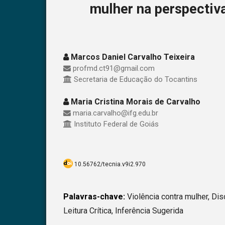
mulher na perspectiva
Marcos Daniel Carvalho Teixeira
profmd.ct91@gmail.com
Secretaria de Educação do Tocantins
Maria Cristina Morais de Carvalho
maria.carvalho@ifg.edu.br
Instituto Federal de Goiás
10.56762/tecnia.v9i2.970
Palavras-chave:
Violência contra mulher, Dis
Leitura Crítica, Inferência Sugerida