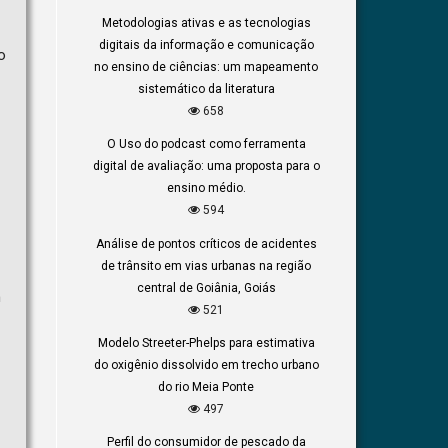
Metodologias ativas e as tecnologias
digitais da informação e comunicação
o
no ensino de ciências: um mapeamento
sistemático da literatura
658
O Uso do podcast como ferramenta
digital de avaliação: uma proposta para o
ensino médio.
594
Análise de pontos críticos de acidentes
de trânsito em vias urbanas na região
central de Goiânia, Goiás
m
521
Modelo Streeter-Phelps para estimativa
do oxigênio dissolvido em trecho urbano
do rio Meia Ponte
497
Perfil do consumidor de pescado da