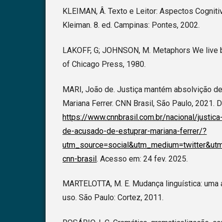
KLEIMAN, Â. Texto e Leitor: Aspectos Cogniti
Kleiman. 8. ed. Campinas: Pontes, 2002.
LAKOFF, G; JOHNSON, M. Metaphors We live by
of Chicago Press, 1980.
MARI, João de. Justiça mantém absolvição de
Mariana Ferrer. CNN Brasil, São Paulo, 2021. 
https://www.cnnbrasil.com.br/nacional/justi
de-acusado-de-estuprar-mariana-ferrer/?
utm_source=social&utm_medium=twitter&utm
cnn-brasil
. Acesso em: 24 fev. 2025.
MARTELOTTA, M. E. Mudança linguística: um
uso. São Paulo: Cortez, 2011.