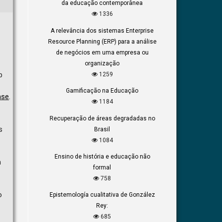
da educação contemporânea
1336
A relevância dos sistemas Enterprise
Resource Planning (ERP) para a análise
de negócios em uma empresa ou
organização
b
1259
Gamificação na Educação
nse
.
1184
Recuperação de áreas degradadas no
s
Brasil
1084
Ensino de história e educação não
m
formal
758
o
Epistemología cualitativa de González
Rey:
685