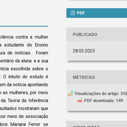
PDF
PUBLICADO
olência contra a mulher
ma estudante do Ensino
28.03.2025
tura de notícias. Foram
entário da aluna e a sua
tícia escolhida sobre o
r. O intuito do estudo é
MÉTRICAS
tem da notícia apontando
m as mulheres, por meio
Visualizações do artigo: 35
da Teoria da Inferência
PDF downloads: 149
sultados mostraram que
 por meio de associação
adora Mariana Ferrer se