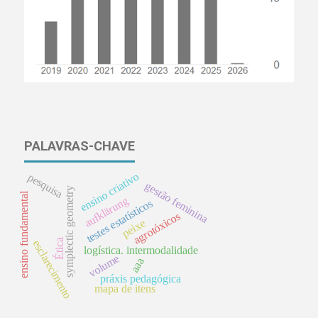
PALAVRAS-CHAVE
ensino criativo
pesquisa
gestão feminina
symplectic geometry
ensino fundamental
aufklärung
testes estatísticos
agrotóxicos
peixe
Ética
esclarecimento
logística. intermodalidade
volume
aaa
práxis pedagógica
mapa de itens