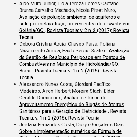
Aldo Muro Júnior, Lídia Tereza Lemes Caetano,
Brunna Carvalho Machado, Nicola Pittet Muro,
Avaliação da poluição ambiental de aquíferos e
solo por metais-traço, provenientes de e-waste em
Goiânia/GO
,
Revista Tecnia: v. 2 n. 2 (2017): Revista
Tecnia
Débora Cristina Aguiar Chaves Paiva, Poliana
Nascimento Arruda, Paulo Sérgio Scalize,
Avaliação
da Gestão de Resíduos Perigosos em Postos de
Combustíveis no Município de Hidrolândia/GO,
Brasil
,
Revista Tecnia: v. 1 n. 2 (2016): Revista
Tecnia
Alessandro Nunes Costa, Giordani Pacífico
Medeiros, Airon Herbert Moreira Stach, Elder
Geraldo Domingues,
Análise de Risco do
Aproveitamento Energético do Biogás de Aterros
Sanitários para a Geração de Eletricidade
,
Revista
Tecnia: v. 1 n. 2 (2016): Revista Tecnia
Jordana Fernandes Costa, Diogo Gonçalves Dias,
Sobre a implementação numérica da Fórmula de