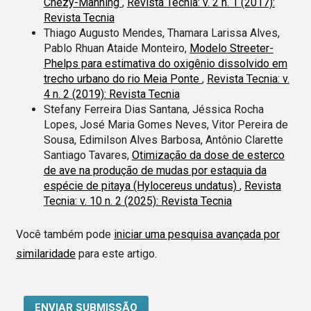
Chézy-Manning
,
Revista Tecnia: v. 2 n. 1 (2017):
Revista Tecnia
Thiago Augusto Mendes, Thamara Larissa Alves,
Pablo Rhuan Ataide Monteiro,
Modelo Streeter-
Phelps para estimativa do oxigênio dissolvido em
trecho urbano do rio Meia Ponte
,
Revista Tecnia: v.
4 n. 2 (2019): Revista Tecnia
Stefany Ferreira Dias Santana, Jéssica Rocha
Lopes, José Maria Gomes Neves, Vitor Pereira de
Sousa, Edimilson Alves Barbosa, Antônio Clarette
Santiago Tavares,
Otimização da dose de esterco
de ave na produção de mudas por estaquia da
espécie de pitaya (Hylocereus undatus)
,
Revista
Tecnia: v. 10 n. 2 (2025): Revista Tecnia
Você também pode
iniciar uma pesquisa avançada por
similaridade
para este artigo.
ENVIAR SUBMISSÃO