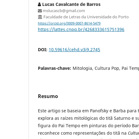
Lucas Cavalcante de Barros
mslucascb@gmail.com
Faculdade de Letras da Universidade do Porto
https://orcid.org/0009-0007-8614-5479
https://lattes.cnpq.br/4268333615751396
DOI:
10.59616/cehd.v3i9.2745
Palavras-chave:
Mitologia, Cultura Pop, Pai Te
Resumo
Este artigo se baseia em Panofsky e Barba par
explora as raízes mitológicas do titã Saturno e 
figura do Pai Tempo em pinturas do período Barr
reconhece como representações do titã na
Cultu