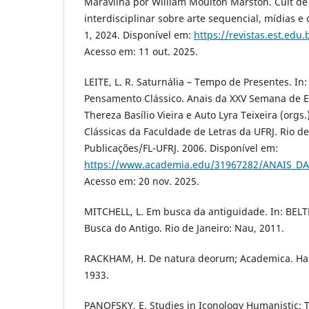
Maravilha por William Moulton Marston. Cult de 
interdisciplinar sobre arte sequencial, mídias e cul
1, 2024. Disponível em:
https://revistas.est.edu.
Acesso em: 11 out. 2025.
LEITE, L. R. Saturnália – Tempo de Presentes. In:
Pensamento Clássico. Anais da XXV Semana de E
Thereza Basílio Vieira e Auto Lyra Teixeira (orgs.
Clássicas da Faculdade de Letras da UFRJ. Rio de
Publicações/FL-UFRJ. 2006. Disponível em:
https://www.academia.edu/31967282/ANAIS_DA
Acesso em: 20 nov. 2025.
MITCHELL, L. Em busca da antiguidade. In: BELTRÃ
Busca do Antigo. Rio de Janeiro: Nau, 2011.
RACKHAM, H. De natura deorum; Academica. Harv
1933.
PANOFSKY, E. Studies in Iconology Humanistic: T