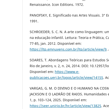
Renaissance. Icon Editions. 1972.
PANOFSKY, E. Significado nas Artes Visuais. 3° E
1991.
SCHROEDER, S. C. N. A arte como linguagem: um 
na educação infantil. Leitura: Teoria e Prática, C
77-85, jan. 2012. Disponível em:
https://ltp.emnuvens.com.br/ltp/article/view/9
.
SOARES, T. Abordagens Teóricas para Estudos So
Rio de Janeiro, v. 2, n. 24, 2014. DOI: 10.12957/
Disponível em:
https://www.e-
publicacoes.uerj.br/logos/article/view/14155
. A
VARGAS, G. M. O DIVINO E O HUMANO NA COS
JACKSON E O LADRÃO DE RAIOS. Humanidades em Re
1, p. 103–124, 2025. Disponível em:
https://seer.unirio.br/hr/article/view/13825
. Ac