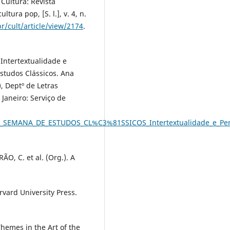
Cultura: Revista
tura pop, [S. l.], v. 4, n.
br/cult/article/view/2174
.
 Intertextualidade e
studos Clássicos. Ana
), Deptº de Letras
 Janeiro: Serviço de
_SEMANA_DE_ESTUDOS_CL%C3%81SSICOS_Intertextualidade_e_Pens
O, C. et al. (Org.). A
ard University Press.
hemes in the Art of the