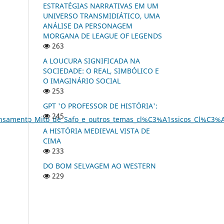
ESTRATÉGIAS NARRATIVAS EM UM
UNIVERSO TRANSMIDIÁTICO, UMA
ANÁLISE DA PERSONAGEM
MORGANA DE LEAGUE OF LEGENDS
263
A LOUCURA SIGNIFICADA NA
SOCIEDADE: O REAL, SIMBÓLICO E
O IMAGINÁRIO SOCIAL
253
GPT 'O PROFESSOR DE HISTÓRIA':
245
amento_Mito_de_Safo_e_outros_temas_cl%C3%A1ssicos_Cl%C3%A
A HISTÓRIA MEDIEVAL VISTA DE
CIMA
233
DO BOM SELVAGEM AO WESTERN
229