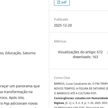
pdf
Publicado
2025-12-20
Métricas
Visualizações do artigo: 672
mpo, Educação, Saturno
downloads: 163
Como Citar
BARROS, Lucas Cavalcante de. O PAI TEM
a traçar um panorama que
NOVOS TEMPOS: A FIGURA DE SATURNO 
sua transformação na
O BARROCO ATÉ A CULTURA POP.
oco. Após isto,
Convergências: estudos em Humanidad
ra Pop
adicionam novos
Digitais
,
[S. l.]
, v. 3, n. 9, p. 1–32, 2025. DOI:
10.59616/cehd.v3i9.2745. Disponível em: