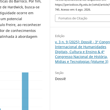
cas do Barroco. Por fim,
https://periodicos.ifg.edu.br/cehd/article
e de Hardwick, busca-se
745. Acesso em: 6 ago. 2026.
ntiguidade ocorre em
Fomatos de Citação
 um potencial
ulo Freire, ao reconhecer
dor de conhecimentos
Edição
o alinhada à abordagem
v. 3 n. 9 (2025): Dossiê - 3º Cong
Internacional de Humanidades
Digitais, Cultura e Ensino & 4º
Congresso Nacional de História,
Mídias e Tecnologias (Volume 3)
Seção
Dossiê