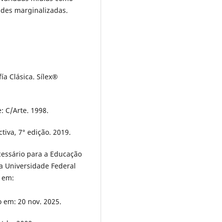
des marginalizadas.
ía Clásica. Sílex®
: C/Arte. 1998.
tiva, 7° edição. 2019.
cessário para a Educação
da Universidade Federal
l em:
o em: 20 nov. 2025.