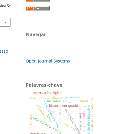
/view/2
Navegar
resso
Open Journal Systems
Palavras-chave
preservação digital
quanteda
ensino- aprendizado
mulheres de conforto
metodologia
portugal
identidade on-line
r
história em quadrinhos
psicologia
estilo de vida ativo
oralidade
região andina
burdening history
uros
voyant tools
idoso
surdez
dependência digital
crônicas
impacto social