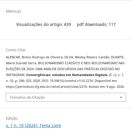
Métricas
Visualizações do artigo: 439
pdf downloads: 117
Como Citar
ALENCAR, Breno Rodrigo de Oliveira; SILVA, Wesley Ribeiro Cantão; DUARTE,
Maria Scarlatt Serra. BOLSONARISMO CLÁSSICO E NEO-BOLSONARISMO NAS
ELEIÇÕES DE 2024: UMA ANÁLISE DISCURSIVA DAS PRÁTICAS DIGITAIS NO
INSTAGRAM.
Convergências: estudos em Humanidades Digitais
,
[S. l.]
, v. 1,
n. 10, p. 296–325, 2026. DOI: 10.59616/conehd.v1i10.2274. Disponível em:
https://periodicos.ifg.edu.br/cehd/article/view/2274. Acesso em: 9 ago. 2026.
Fomatos de Citação
Edição
v. 1 n. 10 (2026): Tema Livre