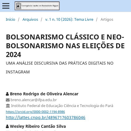
Início
/
Arquivos
/
v. 1 n. 10 (2026): Tema Livre
/
Artigos
BOLSONARISMO CLÁSSICO E NEO-
BOLSONARISMO NAS ELEIÇÕES DE
2024
UMA ANÁLISE DISCURSIVA DAS PRÁTICAS DIGITAIS NO
INSTAGRAM
Breno Rodrigo de Oliveira Alencar
breno.alencar@ifpa.edu.br
Instituto Federal de Educação Ciência e Tecnologia do Pará
https://orcid.org/0000-0002-1194-8986
http://lattes.cnpq.br/4896717603786046
Wesley Ribeiro Cantão Silva