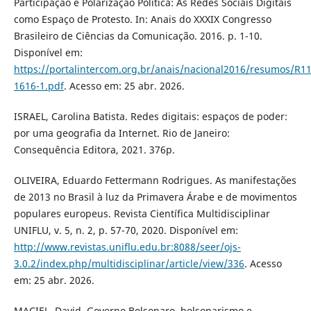
Participação e Polarização Política: As Redes Sociais Digitais
como Espaço de Protesto. In: Anais do XXXIX Congresso
Brasileiro de Ciências da Comunicação. 2016. p. 1-10.
Disponível em:
https://portalintercom.org.br/anais/nacional2016/resumos/R11
1616-1.pdf
. Acesso em: 25 abr. 2026.
ISRAEL, Carolina Batista. Redes digitais: espaços de poder:
por uma geografia da Internet. Rio de Janeiro:
Consequência Editora, 2021. 376p.
OLIVEIRA, Eduardo Fettermann Rodrigues. As manifestações
de 2013 no Brasil à luz da Primavera Árabe e de movimentos
populares europeus. Revista Científica Multidisciplinar
UNIFLU, v. 5, n. 2, p. 57-70, 2020. Disponível em:
http://www.revistas.uniflu.edu.br:8088/seer/ojs-
3.0.2/index.php/multidisciplinar/article/view/336
. Acesso
em: 25 abr. 2026.
MACIEL, David. Governo Bolsonaro, bolsonarismo e