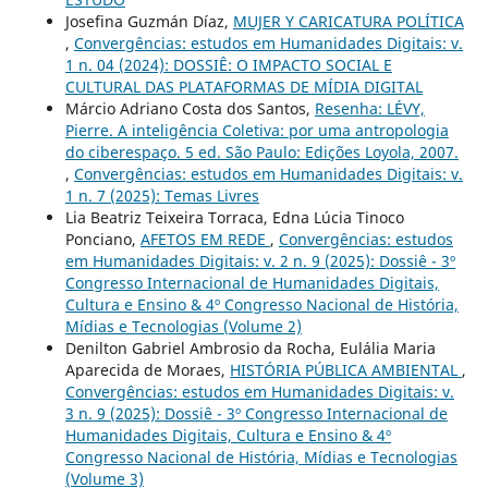
Josefina Guzmán Díaz,
MUJER Y CARICATURA POLÍTICA
,
Convergências: estudos em Humanidades Digitais: v.
1 n. 04 (2024): DOSSIÊ: O IMPACTO SOCIAL E
CULTURAL DAS PLATAFORMAS DE MÍDIA DIGITAL
Márcio Adriano Costa dos Santos,
Resenha: LÉVY,
Pierre. A inteligência Coletiva: por uma antropologia
do ciberespaço. 5 ed. São Paulo: Edições Loyola, 2007.
,
Convergências: estudos em Humanidades Digitais: v.
1 n. 7 (2025): Temas Livres
Lia Beatriz Teixeira Torraca, Edna Lúcia Tinoco
Ponciano,
AFETOS EM REDE
,
Convergências: estudos
em Humanidades Digitais: v. 2 n. 9 (2025): Dossiê - 3º
Congresso Internacional de Humanidades Digitais,
Cultura e Ensino & 4º Congresso Nacional de História,
Mídias e Tecnologias (Volume 2)
Denilton Gabriel Ambrosio da Rocha, Eulália Maria
Aparecida de Moraes,
HISTÓRIA PÚBLICA AMBIENTAL
,
Convergências: estudos em Humanidades Digitais: v.
3 n. 9 (2025): Dossiê - 3º Congresso Internacional de
Humanidades Digitais, Cultura e Ensino & 4º
Congresso Nacional de História, Mídias e Tecnologias
(Volume 3)