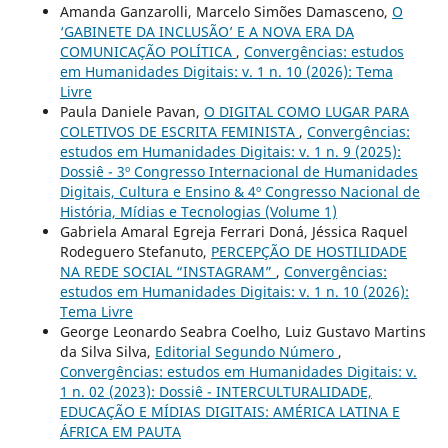
Amanda Ganzarolli, Marcelo Simões Damasceno,
O
‘GABINETE DA INCLUSÃO’ E A NOVA ERA DA
COMUNICAÇÃO POLÍTICA
,
Convergências: estudos
em Humanidades Digitais: v. 1 n. 10 (2026): Tema
Livre
Paula Daniele Pavan,
O DIGITAL COMO LUGAR PARA
COLETIVOS DE ESCRITA FEMINISTA
,
Convergências:
estudos em Humanidades Digitais: v. 1 n. 9 (2025):
Dossiê - 3º Congresso Internacional de Humanidades
Digitais, Cultura e Ensino & 4º Congresso Nacional de
História, Mídias e Tecnologias (Volume 1)
Gabriela Amaral Egreja Ferrari Doná, Jéssica Raquel
Rodeguero Stefanuto,
PERCEPÇÃO DE HOSTILIDADE
NA REDE SOCIAL “INSTAGRAM”
,
Convergências:
estudos em Humanidades Digitais: v. 1 n. 10 (2026):
Tema Livre
George Leonardo Seabra Coelho, Luiz Gustavo Martins
da Silva Silva,
Editorial Segundo Número
,
Convergências: estudos em Humanidades Digitais: v.
1 n. 02 (2023): Dossiê - INTERCULTURALIDADE,
EDUCAÇÃO E MÍDIAS DIGITAIS: AMÉRICA LATINA E
ÁFRICA EM PAUTA