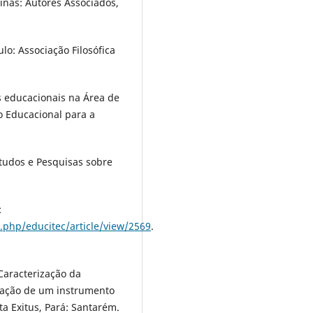
inas: Autores Associados,
ulo: Associação Filosófica
s educacionais na Área de
ão Educacional para a
studos e Pesquisas sobre
:
.php/educitec/article/view/2569
.
Caracterização da
ração de um instrumento
sta Exitus, Pará: Santarém.