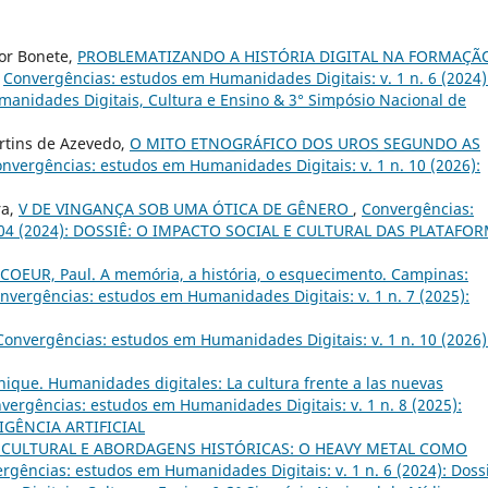
ior Bonete,
PROBLEMATIZANDO A HISTÓRIA DIGITAL NA FORMAÇÃ
,
Convergências: estudos em Humanidades Digitais: v. 1 n. 6 (2024)
manidades Digitais, Cultura e Ensino & 3° Simpósio Nacional de
rtins de Azevedo,
O MITO ETNOGRÁFICO DOS UROS SEGUNDO AS
nvergências: estudos em Humanidades Digitais: v. 1 n. 10 (2026):
ra,
V DE VINGANÇA SOB UMA ÓTICA DE GÊNERO
,
Convergências:
n. 04 (2024): DOSSIÊ: O IMPACTO SOCIAL E CULTURAL DAS PLATAFO
COEUR, Paul. A memória, a história, o esquecimento. Campinas:
nvergências: estudos em Humanidades Digitais: v. 1 n. 7 (2025):
Convergências: estudos em Humanidades Digitais: v. 1 n. 10 (2026)
ique. Humanidades digitales: La cultura frente a las nuevas
vergências: estudos em Humanidades Digitais: v. 1 n. 8 (2025):
IGÊNCIA ARTIFICIAL
 CULTURAL E ABORDAGENS HISTÓRICAS: O HEAVY METAL COMO
rgências: estudos em Humanidades Digitais: v. 1 n. 6 (2024): Dossi