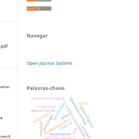
Navegar
pdf
Open Journal Systems
nathan
Palavras-chave
dependência digital
identidade on-line
metodologia
surdez
voyant tools
história em quadrinhos
mídias digitais
impacto social
videojogos
idoso
psicologia
es
burdening history
crônicas
oralidade
r
portugal
uros
missionários
/view/8
estilo de vida ativo