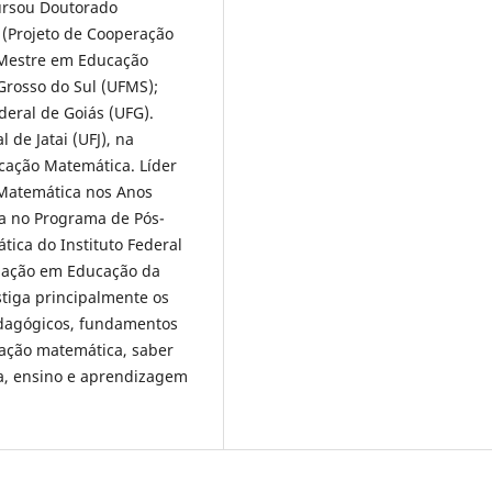
cursou Doutorado
 (Projeto de Cooperação
; Mestre em Educação
Grosso do Sul (UFMS);
eral de Goiás (UFG).
de Jatai (UFJ), na
cação Matemática. Líder
Matemática nos Anos
ra no Programa de Pós-
ica do Instituto Federal
duação em Educação da
stiga principalmente os
dagógicos, fundamentos
cação matemática, saber
ca, ensino e aprendizagem