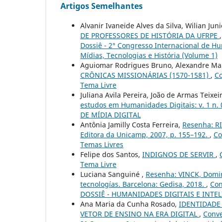
Artigos Semelhantes
Alvanir Ivaneide Alves da Silva, Wilian Jun
DE PROFESSORES DE HISTÓRIA DA UFRPE
Dossiê - 2° Congresso Internacional de Hu
Mídias, Tecnologias e História (Volume 1)
Aguiomar Rodrigues Bruno, Alexandre Ma
CRÔNICAS MISSIONÁRIAS (1570-1581)
,
Co
Tema Livre
Juliana Avila Pereira, João de Armas Teixei
estudos em Humanidades Digitais: v. 1 
DE MÍDIA DIGITAL
Antônia Jamilly Costa Ferreira,
Resenha: RI
Editora da Unicamp, 2007, p. 155–192.
,
Co
Temas Livres
Felipe dos Santos,
INDIGNOS DE SERVIR
,
Tema Livre
Luciana Sanguiné ,
Resenha: VINCK, Domin
tecnologías. Barcelona: Gedisa, 2018.
,
Con
DOSSIÊ - HUMANIDADES DIGITAIS E INTEL
Ana Maria da Cunha Rosado,
IDENTIDADE
VETOR DE ENSINO NA ERA DIGITAL
,
Conve