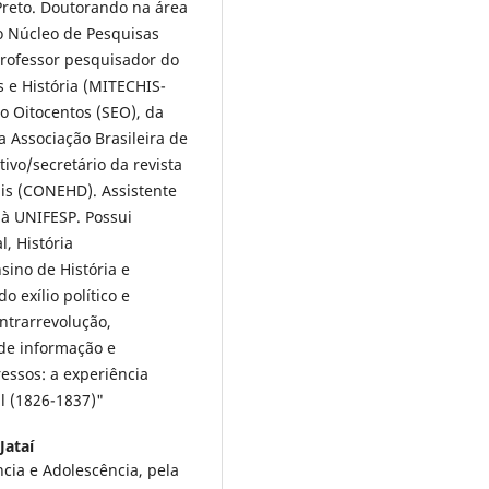
Preto. Doutorando na área
o Núcleo de Pesquisas
Professor pesquisador do
 e História (MITECHIS-
do Oitocentos (SEO), da
 Associação Brasileira de
ivo/secretário da revista
is (CONEHD). Assistente
 à UNIFESP. Possui
l, História
sino de História e
 exílio político e
ontrarrevolução,
de informação e
essos: a experiência
il (1826-1837)"
Jataí
cia e Adolescência, pela