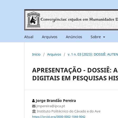
Atual
Arquivos
Anúncios
Sobre
Início
/
Arquivos
/
v. 1 n. 03 (2023): DOSSIÊ: A
APRESENTAÇÃO - DOSSIÊ: 
DIGITAIS EM PESQUISAS HI
Jorge Brandão Pereira
jmpereira@ipca.pt
Instituto Politécnico do Cávado e do Ave
https://orcid.org/0000-0002-1044-9042