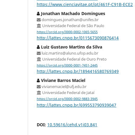
https://www.cienciavitae.pt/pt/461F-C91B-ECE2
Jonathan Machado Domingues
domingues.jonathan@unifes.br
Universidade Federal de São Paulo
https://orcid.org/0000-0002-1065-5655
http://lattes.cnpq.br/0115673090876414
Luiz Gustavo Martins da Silva
luiz.martins@aluno.ufop.edu.br
Universidade Federal de Ouro Preto
https://orcid.org/0000-0001-7451-2445
http://lattes.cnpq.br/1894416580769349
Viviane Barros Maciel
vivianemaciel@ufj.edu.br
Universidade Federal de Jataí
https://orcid.org/0000-0002-9883-3945
http://lattes.cnpq.br/699553790939047
DOI:
10.59616/cehd.v1i03.841