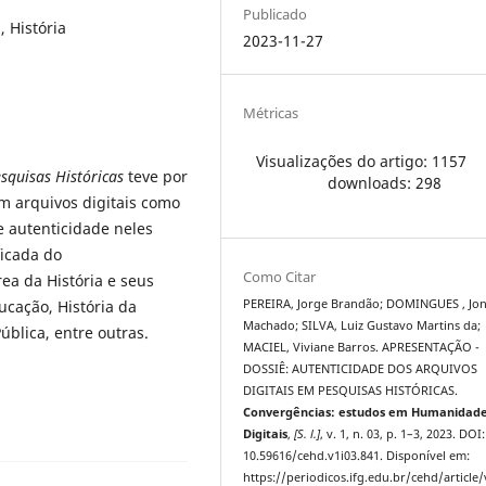
Publicado
 História
2023-11-27
Métricas
Visualizações do artigo: 1157
squisas Históricas
teve por
downloads: 298
am arquivos digitais como
 autenticidade neles
ficada do
Como Citar
ea da História e seus
cação, História da
PEREIRA, Jorge Brandão; DOMINGUES , Jo
Machado; SILVA, Luiz Gustavo Martins da;
ública, entre outras.
MACIEL, Viviane Barros. APRESENTAÇÃO -
DOSSIÊ: AUTENTICIDADE DOS ARQUIVOS
DIGITAIS EM PESQUISAS HISTÓRICAS.
Convergências: estudos em Humanidad
Digitais
,
[S. l.]
, v. 1, n. 03, p. 1–3, 2023. DOI:
10.59616/cehd.v1i03.841. Disponível em:
https://periodicos.ifg.edu.br/cehd/article