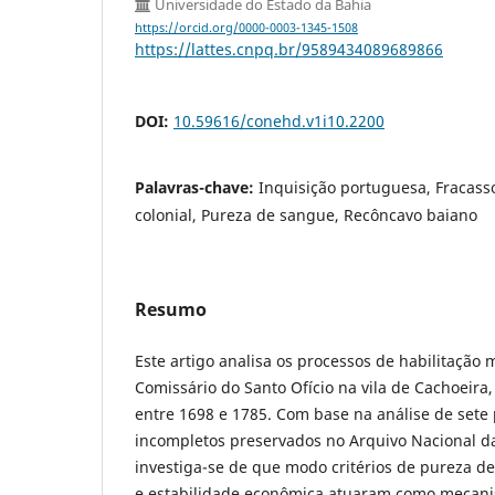
Universidade do Estado da Bahia
https://orcid.org/0000-0003-1345-1508
https://lattes.cnpq.br/9589434089689866
DOI:
10.59616/conehd.v1i10.2200
Palavras-chave:
Inquisição portuguesa, Fracasso
colonial, Pureza de sangue, Recôncavo baiano
Resumo
Este artigo analisa os processos de habilitação
Comissário do Santo Ofício na vila de Cachoeira
entre 1698 e 1785. Com base na análise de sete 
incompletos preservados no Arquivo Nacional d
investiga-se de que modo critérios de pureza d
e estabilidade econômica atuaram como mecanis