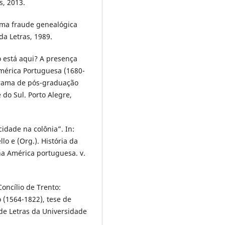
s, 2013.
uma fraude genealógica
a Letras, 1989.
 está aqui? A presença
América Portuguesa (1680-
ograma de pós-graduação
 do Sul. Porto Alegre,
idade na colônia”. In:
o e (Org.). História da
 na América portuguesa. v.
oncílio de Trento:
 (1564-1822), tese de
e Letras da Universidade