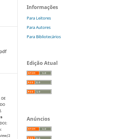
Informações
Para Leitores
Para Autores
Para Bibliotecários
pdf
Edição Atual
 DE
 DO
.
es
Anúncios
 DOI:
:
/view/2