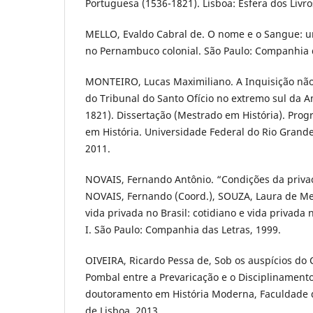
Portuguesa (1536-1821). Lisboa: Esfera dos Livro
MELLO, Evaldo Cabral de. O nome e o Sangue: 
no Pernambuco colonial. São Paulo: Companhia d
MONTEIRO, Lucas Maximiliano. A Inquisição não
do Tribunal do Santo Ofício no extremo sul da 
1821). Dissertação (Mestrado em História). Pr
em História. Universidade Federal do Rio Grande
2011.
NOVAIS, Fernando Antônio. “Condições da privac
NOVAIS, Fernando (Coord.), SOUZA, Laura de Mell
vida privada no Brasil: cotidiano e vida privada
I. São Paulo: Companhia das Letras, 1999.
OIVEIRA, Ricardo Pessa de, Sob os auspícios do C
Pombal entre a Prevaricação e o Disciplinamento
doutoramento em História Moderna, Faculdade d
de Lisboa, 2013.