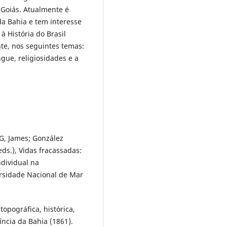
e Goiás. Atualmente é
da Bahia e tem interesse
à História do Brasil
te, nos seguintes temas:
ngue, religiosidades e a
, James; González
ds.), Vidas fracassadas:
ndividual na
rsidade Nacional de Mar
opográfica, histórica,
íncia da Bahia (1861).