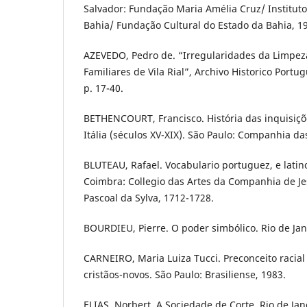
Salvador: Fundação Maria Amélia Cruz/ Instituto
Bahia/ Fundação Cultural do Estado da Bahia, 1
AZEVEDO, Pedro de. “Irregularidades da Limpe
Familiares de Vila Rial”, Archivo Historico Portug
p. 17-40.
BETHENCOURT, Francisco. História das inquisiçõ
Itália (séculos XV-XIX). São Paulo: Companhia das
BLUTEAU, Rafael. Vocabulario portuguez, e latin
Coimbra: Collegio das Artes da Companhia de Jes
Pascoal da Sylva, 1712-1728.
BOURDIEU, Pierre. O poder simbólico. Rio de Jan
CARNEIRO, Maria Luiza Tucci. Preconceito racial 
cristãos-novos. São Paulo: Brasiliense, 1983.
ELIAS, Norbert. A Sociedade de Corte. Rio de Jan