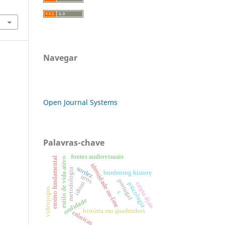
Navegar
Open Journal Systems
Palavras-chave
fontes audiovisuais
ensino fundamental
estilo de vida ativo
identidade on-line
surdez
metodologia
burdening history
uros
portugal
idoso
cripta djan
psicologia
videojogos
r
oralidade
história em quadrinhos
crônicas