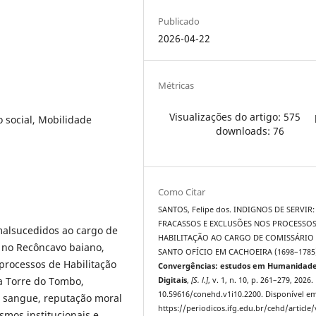
Publicado
2026-04-22
Métricas
Visualizações do artigo: 575
 social, Mobilidade
downloads: 76
Como Citar
SANTOS, Felipe dos. INDIGNOS DE SERVIR:
FRACASSOS E EXCLUSÕES NOS PROCESSOS
 malsucedidos ao cargo de
HABILITAÇÃO AO CARGO DE COMISSÁRIO
, no Recôncavo baiano,
SANTO OFÍCIO EM CACHOEIRA (1698–1785)
processos de Habilitação
Convergências: estudos em Humanidad
a Torre do Tombo,
Digitais
,
[S. l.]
, v. 1, n. 10, p. 261–279, 2026.
10.59616/conehd.v1i10.2200. Disponível em
e sangue, reputação moral
https://periodicos.ifg.edu.br/cehd/article
mos institucionais e