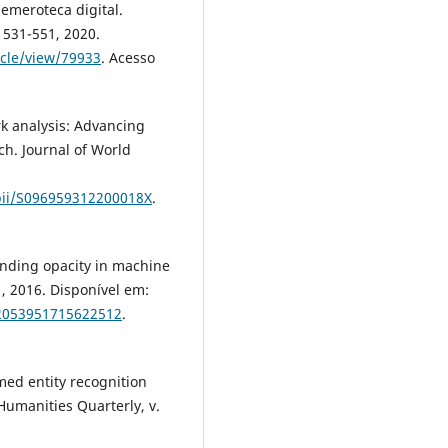
 hemeroteca digital.
. 531-551, 2020.
icle/view/79933
. Acesso
rk analysis: Advancing
ch. Journal of World
/pii/S096959312200018X
.
nding opacity in machine
1, 2016. Disponível em:
/2053951715622512
.
med entity recognition
Humanities Quarterly, v.