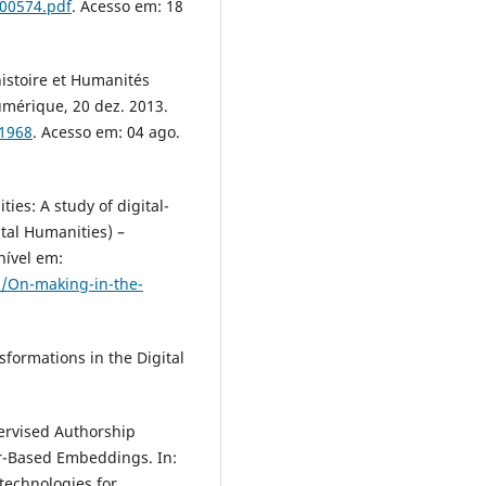
000574.pdf
. Acesso em: 18
histoire et Humanités
umérique, 20 dez. 2013.
/1968
. Acesso em: 04 ago.
es: A study of digital-
tal Humanities) –
nível em:
/1/On-making-in-the-
.
formations in the Digital
ervised Authorship
er-Based Embeddings. In:
technologies for