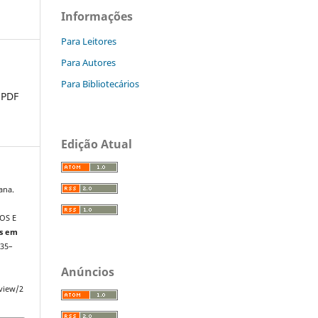
Informações
Para Leitores
Para Autores
Para Bibliotecários
PDF
Edição Atual
ana.
OS E
os em
 235–
Anúncios
/view/2