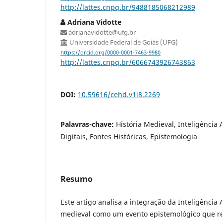
http://lattes.cnpq.br/9488185068212989
Adriana Vidotte
adrianavidotte@ufg.br
Universidade Federal de Goiás (UFG)
https://orcid.org/0000-0001-7463-9980
http://lattes.cnpq.br/6066743926743863
DOI:
10.59616/cehd.v1i8.2269
Palavras-chave:
História Medieval, Inteligência 
Digitais, Fontes Históricas, Epistemologia
Resumo
Este artigo analisa a integração da Inteligência A
medieval como um evento epistemológico que re