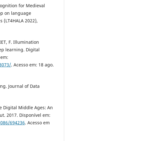
cognition for Medieval
op on language
es (LT4HALA 2022),
ET, F. Illumination
p learning. Digital
l em:
/8073/
. Acesso em: 18 ago.
ng. Journal of Data
 Digital Middle Ages: An
out. 2017. Disponível em:
.1086/694236
. Acesso em