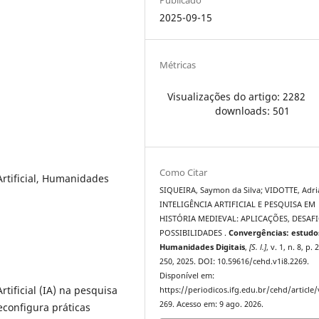
2025-09-15
Métricas
Visualizações do artigo: 2282
downloads: 501
Como Citar
Artificial, Humanidades
SIQUEIRA, Saymon da Silva; VIDOTTE, Adri
INTELIGÊNCIA ARTIFICIAL E PESQUISA EM
HISTÓRIA MEDIEVAL: APLICAÇÕES, DESAFI
POSSIBILIDADES .
Convergências: estud
Humanidades Digitais
,
[S. l.]
, v. 1, n. 8, p.
250, 2025. DOI: 10.59616/cehd.v1i8.2269.
Disponível em:
rtificial (IA) na pesquisa
https://periodicos.ifg.edu.br/cehd/article
269. Acesso em: 9 ago. 2026.
configura práticas