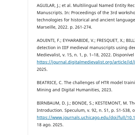
AGUILAR, J.; et al. Multilingual Named Entity Re
Manuscripts. In: Proceedings of the 3rd worksh
technologies for historical and ancient languag
Marseille, 2022. p. 261-274.
AOUINTI, F.; EYHARABIDE, V.; FRESQUET, X.; BILLI
detection in IIIF medieval manuscripts using dee
Medievalist, v. 15, n. 1, p. 1–18, 2022. Disponíve
https://journal.digitalmedievalist.org/article/id
2025.
BEATRICE, C. The challenges of HTR model traini
Mining and Digital Humanities, 2023.
BIRNBAUM, D. J.; BONDE, S.; KESTEMONT, M. The
Introduction. Speculum, v. 92, n. S1, p. S1-S38, 
https://www.journals.uchicago.edu/doi/full/10
18 ago. 2025.