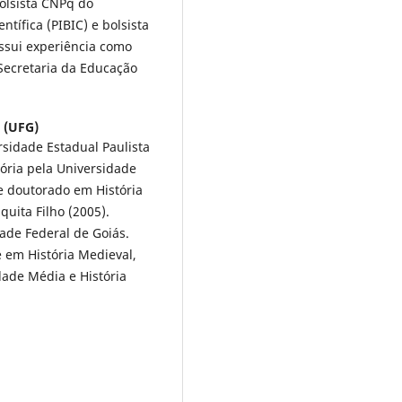
bolsista CNPq do
ntífica (PIBIC) e bolsista
ossui experiência como
Secretaria da Educação
 (UFG)
rsidade Estadual Paulista
tória pela Universidade
 e doutorado em História
quita Filho (2005).
ade Federal de Goiás.
 em História Medieval,
ade Média e História