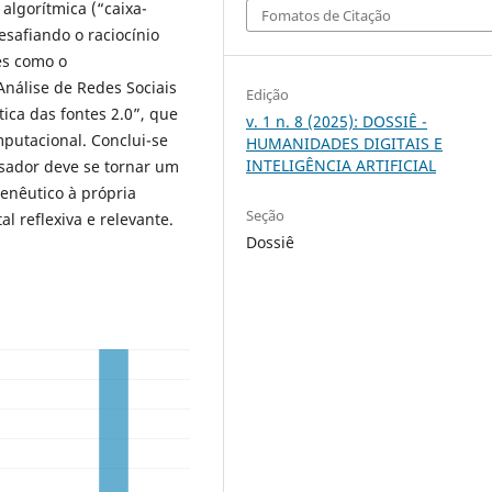
algorítmica (“caixa-
Fomatos de Citação
esafiando o raciocínio
ões como o
nálise de Redes Sociais
Edição
ica das fontes 2.0”, que
v. 1 n. 8 (2025): DOSSIÊ -
putacional. Conclui-se
HUMANIDADES DIGITAIS E
INTELIGÊNCIA ARTIFICIAL
isador deve se tornar um
menêutico à própria
Seção
al reflexiva e relevante.
Dossiê