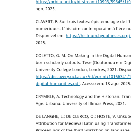
https://orbilu.uni.lu/bitstream/10993/59645/1/
ago. 2025.
CLAVERT, F. Sur trois textes: épistémologie de l'
numériques. L'histoire contemporaine à l'ère n
Disponível em:
https://histnum.hypotheses.org
2025.
COLETTO, G. M. On Making in the Digital Humaniti
born scholarly outputs. Tese (Doutorado em Digi
University College London, Londres, 2021. Dispo
https://discovery.ucl.ac.uk/id/eprint/10166341
digital-humanities.pdf
. Acesso em: 18 ago. 2025
CRYMBLE, A. Technology and the Historian: Trans
Age. Urbana: University of Illinois Press, 2021.
DE LANGHE, L.; DE CLERCQ, O.; HOSTE, V. Unsup
Attribution for Medieval Latin using Transform
Proceedings of the third workshop on language 