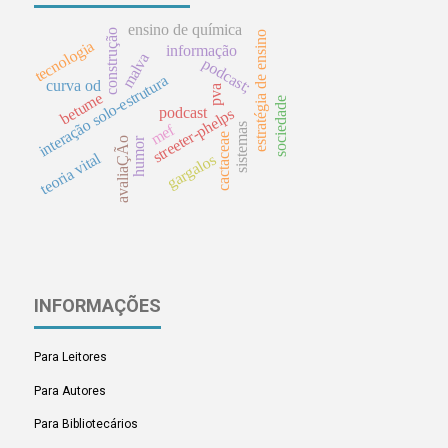
ensino de química
construção
estratégia de ensino
tecnologia
informação
malva
podcast;
interação solo-estrutura
curva od
pva
betume
sociedade
podcast
streeter-phelps
mef
sistemas
cactaceae
humor
avaliaÇÃo
teoria vital
gargalos
INFORMAÇÕES
Para Leitores
Para Autores
Para Bibliotecários