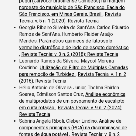
pequi (Caryocar brasiliense Cambess) na margem
noroeste do município de São Francisco, Bacia do
São Francisco, em Minas Gerais, Brasil
,
Revista
Tecnia: v. 5 n. 1 (2020): Revista Tecnia
Georgia Ribeiro Silveira de Sant’Ana, Carlos Eduardo
Ramos de Sant’Ana, Humberto Flaider Araújo
Mendes,
Parâmetros químicos de latossolo
vermelho distrófico e de lodo de esgoto doméstico
,
Revista Tecnia: v. 3 n. 2 (2018): Revista Tecnia
Leonardo Ramos da Silveira, Maycol Moreira
Coutinho,
Utilização de Filtro de Múltiplas Camadas
para remoção de Turbidez
,
Revista Tecnia: v. 1 n. 2
(2016): Revista Tecnia
Hélio Antônio de Oliveira Junior, Thelma Shirlen
Soares, Edmilson Santos Cruz,
Análise econômica
de multiprodutos de um povoamento de eucalipto
em curta rotação
,
Revista Tecnia: v. 9 n. 2 (2024):
Revista Tecnia
Sabrina Angela Riboli, Cleber Lindino,
Análise de
componentes principais (PCA) na discriminação de
fontes de água potável
,
Revista Tecnia: v. 8 n. 2