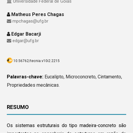
Universidade Federal de Goiás
Matheus Peres Chagas
mpchagas@ufg.br
Edgar Bacarji
edgar@ufg.br
10.56762/tecnia.v10i2.2215
Palavras-chave:
Eucalipto, Microconcreto, Cintamento,
Propriedades mecânicas.
RESUMO
Os sistemas estruturais do tipo madeira-concreto são