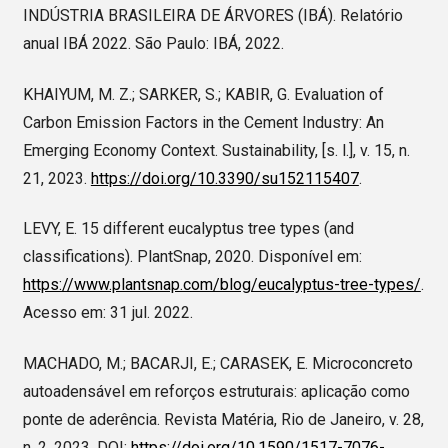
INDÚSTRIA BRASILEIRA DE ÁRVORES (IBÁ). Relatório
anual IBÁ 2022. São Paulo: IBÁ, 2022.
KHAIYUM, M. Z.; SARKER, S.; KABIR, G. Evaluation of
Carbon Emission Factors in the Cement Industry: An
Emerging Economy Context. Sustainability, [s. l.], v. 15, n.
21, 2023.
https://doi.org/10.3390/su152115407
.
LEVY, E. 15 different eucalyptus tree types (and
classifications). PlantSnap, 2020. Disponível em:
https://www.plantsnap.com/blog/eucalyptus-tree-types/
.
Acesso em: 31 jul. 2022.
MACHADO, M.; BACARJI, E.; CARASEK, E. Microconcreto
autoadensável em reforços estruturais: aplicação como
ponte de aderência. Revista Matéria, Rio de Janeiro, v. 28,
n. 2, 2023. DOI:
https://doi.org/10.1590/1517-7076-