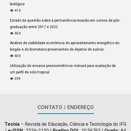
biológica
414
Estado da questão sobre a permanência/evasão em cursos de pós-
graduação entre 2017 e 2022
404
Análise de viabilidade econômica do aproveitamento energético do
biogás e do biometano provenientes de dejetos de suínos
404
Utilização de ensaios pressiométricos ménard para avaliação de
um perfil de solo tropical
399
CONTATO / ENDEREÇO
Tecnia
– Revista de Educação, Ciência e Tecnologia do IFG
|
e-ISSN
: 2526-2130 |
Prefixo DOI
: 10.56762 |
Qualis:
A4