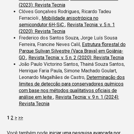
(2023): Revista Tecnia
Clóves Gonçalves Rodrigues, Ricardo Tadeu
Ferracioli ,
Mobilidade anisotrópica no
semicondutor 6H-SiC
,
Revista Tecnia: v. 5 n. 1
(2020): Revista Tecnia
Frederico dos Santos Souza, Jorge Luís Sousa
Ferreira, Francine Neves Calil,
Estrutura florestal do
Parque Sulivan Silvestre (Vaca Brava) em Goiânia-
GO
,
Revista Tecnia: v. 5 n. 2 (2020): Revista Tecnia
João Paulo Victorino Santos, Thainá Souza Santos,
Henrique Faria Paula, Simone Machado Goulart,
Leonardo Magalhães de Castro,
Determinação dos
limites de detecção para conservadores químicos
com base nos métodos qualitativos oficiais de
análise em leite
,
Revista Tecnia: v. 9 n. 1 (2024):
Revista Tecnia
1
2
>
>>
Você também pode
iniciar uma pesquisa avançada por