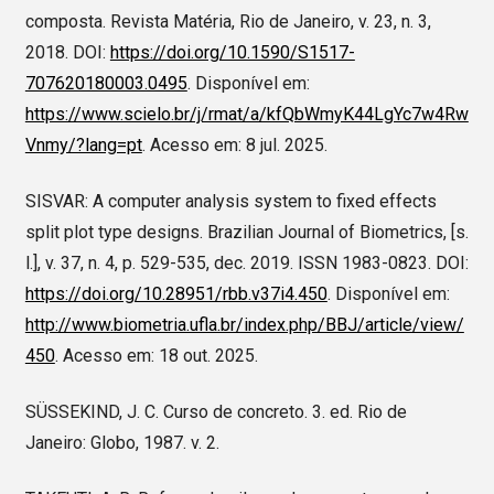
composta. Revista Matéria, Rio de Janeiro, v. 23, n. 3,
2018. DOI:
https://doi.org/10.1590/S1517-
707620180003.0495
. Disponível em:
https://www.scielo.br/j/rmat/a/kfQbWmyK44LgYc7w4Rw
Vnmy/?lang=pt
. Acesso em: 8 jul. 2025.
SISVAR: A computer analysis system to fixed effects
split plot type designs. Brazilian Journal of Biometrics, [s.
l.], v. 37, n. 4, p. 529-535, dec. 2019. ISSN 1983-0823. DOI:
https://doi.org/10.28951/rbb.v37i4.450
. Disponível em:
http://www.biometria.ufla.br/index.php/BBJ/article/view/
450
. Acesso em: 18 out. 2025.
SÜSSEKIND, J. C. Curso de concreto. 3. ed. Rio de
Janeiro: Globo, 1987. v. 2.