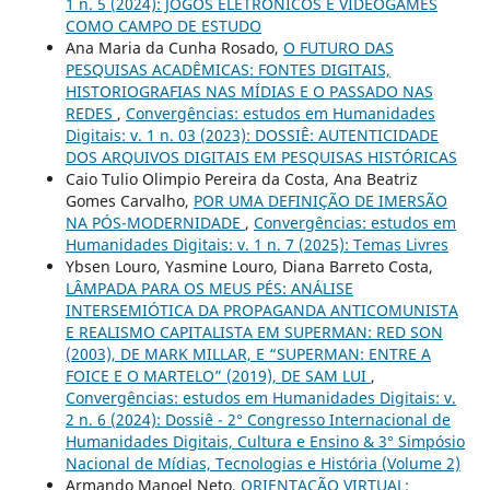
1 n. 5 (2024): JOGOS ELETRÔNICOS E VIDEOGAMES
COMO CAMPO DE ESTUDO
Ana Maria da Cunha Rosado,
O FUTURO DAS
PESQUISAS ACADÊMICAS: FONTES DIGITAIS,
HISTORIOGRAFIAS NAS MÍDIAS E O PASSADO NAS
REDES
,
Convergências: estudos em Humanidades
Digitais: v. 1 n. 03 (2023): DOSSIÊ: AUTENTICIDADE
DOS ARQUIVOS DIGITAIS EM PESQUISAS HISTÓRICAS
Caio Tulio Olimpio Pereira da Costa, Ana Beatriz
Gomes Carvalho,
POR UMA DEFINIÇÃO DE IMERSÃO
NA PÓS-MODERNIDADE
,
Convergências: estudos em
Humanidades Digitais: v. 1 n. 7 (2025): Temas Livres
Ybsen Louro, Yasmine Louro, Diana Barreto Costa,
LÂMPADA PARA OS MEUS PÉS: ANÁLISE
INTERSEMIÓTICA DA PROPAGANDA ANTICOMUNISTA
E REALISMO CAPITALISTA EM SUPERMAN: RED SON
(2003), DE MARK MILLAR, E “SUPERMAN: ENTRE A
FOICE E O MARTELO” (2019), DE SAM LUI
,
Convergências: estudos em Humanidades Digitais: v.
2 n. 6 (2024): Dossiê - 2° Congresso Internacional de
Humanidades Digitais, Cultura e Ensino & 3° Simpósio
Nacional de Mídias, Tecnologias e História (Volume 2)
Armando Manoel Neto,
ORIENTAÇÃO VIRTUAL: