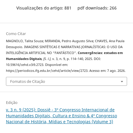
Visualizações do artigo: 881
pdf downloads: 266
Como Citar
MAGNOLO, Talita Souza; MIRANDA, Pedro Augusto Silva; CHAVES, Ana Paula
Dessupoio. IMAGENS SINTÉTICAS E NARRATIVAS JORNALÍSTICAS: O USO DA
INTELIGÊNCIA ARTIFICIAL NO “FANTÁSTICO”.
Convergências: estudos em
Humanidades Digitais
,
[S. l.]
, v. 3, n. 9, p. 114–140, 2025. DOI:
10.59616/cehd.v3i9.2723. Disponível em:
https://periodicos.ifg.edu.br/cehd/article/view/2723. Acesso em: 7 ago. 2026.
Fomatos de Citação
Edição
v. 3 n. 9 (2025): Dossiê - 3º Congresso Internacional de
Humanidades Digitais, Cultura e Ensino & 4º Congresso
Nacional de História, Mídias e Tecnologias (Volume 3)