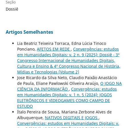
Seção
Dossiê
Artigos Semelhantes
Lia Beatriz Teixeira Torraca, Edna Lúcia Tinoco
Ponciano,
AFETOS EM REDE
,
Convergências: estudos
em Humanidades Digitais: v. 2 n. 9 (2025): Dossiê - 3º
Congresso Internacional de Humanidades Digitais,
Cultura e Ensino & 4º Congresso Nacional de História,
Mídias e Tecnologias (Volume 2)
Jose Ricardo da Silva Neto, Claudio Paixão Anastácio
de Paula, Eliane Pawlowski Oliveira Araújo,
O JOGO NA
CIÊNCIA DA INFORMAÇÃO
,
Convergências: estudos
em Humanidades Digitais: v. 1 n. 5 (2024): JOGOS
ELETRÔNICOS E VIDEOGAMES COMO CAMPO DE
ESTUDO
Ítalo Pereira de Sousa, Mariana Zerbone Alves de
Albuquerque,
NATIVOS DIGITAIS E JOGOS
,
Convergências: estudos em Humanidades Digitais: v.