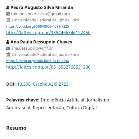
Pedro Augusto Silva Miranda
miranda.pedrosilva@gmail.com
Universidade Federal de Juiz de Fora
https://orcid.org/0000-0002-4599-7225
http://lattes.cnpq.br/3854466346192450
Ana Paula Dessupoio Chaves
ana.dessupoio@ufjf.br
Universidade Federal de Juiz de Fora
https://orcid.org/0000-0001-6419-659X
http://lattes.cnpq.br/0516582760531230
DOI:
10.59616/cehd.v3i9.2723
Palavras-chave:
Inteligência Artificial, Jornalismo
Audiovisual, Representação, Cultura Digital
Resumo