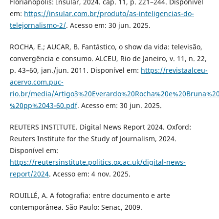
Florianópolis: Insular, 2024. cap. 11, p. 221–244. Disponível
em:
https://insular.com.br/produto/as-inteligencias-do-
telejornalismo-2/
. Acesso em: 30 jun. 2025.
ROCHA, E.; AUCAR, B. Fantástico, o show da vida: televisão,
convergência e consumo. ALCEU, Rio de Janeiro, v. 11, n. 22,
p. 43–60, jan./jun. 2011. Disponível em:
https://revistaalceu-
acervo.com.puc-
rio.br/media/Artigo3%20Everardo%20Rocha%20e%20Bruna%2
%20pp%2043-60.pdf
. Acesso em: 30 jun. 2025.
REUTERS INSTITUTE. Digital News Report 2024. Oxford:
Reuters Institute for the Study of Journalism, 2024.
Disponível em:
https://reutersinstitute.politics.ox.ac.uk/digital-news-
report/2024
. Acesso em: 4 nov. 2025.
ROUILLÉ, A. A fotografia: entre documento e arte
contemporânea. São Paulo: Senac, 2009.