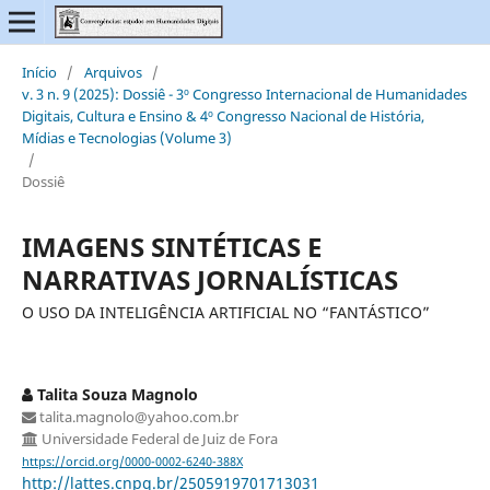
Início
/
Arquivos
/
v. 3 n. 9 (2025): Dossiê - 3º Congresso Internacional de Humanidades
Digitais, Cultura e Ensino & 4º Congresso Nacional de História,
Mídias e Tecnologias (Volume 3)
/
Dossiê
IMAGENS SINTÉTICAS E
NARRATIVAS JORNALÍSTICAS
O USO DA INTELIGÊNCIA ARTIFICIAL NO “FANTÁSTICO”
Talita Souza Magnolo
talita.magnolo@yahoo.com.br
Universidade Federal de Juiz de Fora
https://orcid.org/0000-0002-6240-388X
http://lattes.cnpq.br/2505919701713031