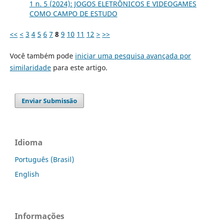
1 n. 5 (2024): JOGOS ELETRÔNICOS E VIDEOGAMES
COMO CAMPO DE ESTUDO
<<
<
3
4
5
6
7
8
9
10
11
12
>
>>
Você também pode
iniciar uma pesquisa avançada por
similaridade
para este artigo.
Enviar Submissão
Idioma
Português (Brasil)
English
Informações