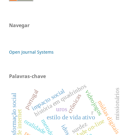
Navegar
Open Journal Systems
Palavras-chave
história em quadrinhos
impacto social
missionários
portugal
videojogos
crônicas
transformação social
mídias digitais
uros
memes de internet
r
estilo de vida ativo
identidade on-line
oralidade
metodologia
surdez
idoso