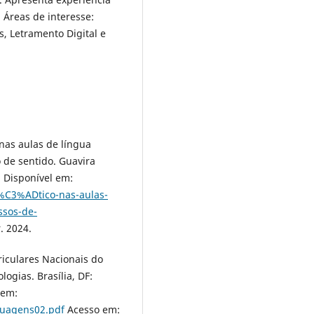
 Áreas de interesse:
, Letramento Digital e
 nas aulas de língua
 de sentido. Guavira
. Disponível em:
r%C3%ADtico-nas-aulas-
sos-de-
. 2024.
riculares Nacionais do
ogias. Brasília, DF:
 em:
guagens02.pdf
Acesso em: