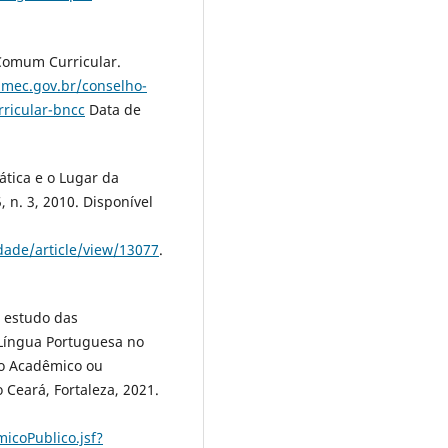
 Comum Curricular.
l.mec.gov.br/conselho-
ricular-bncc
Data de
tica e o Lugar da
, n. 3, 2010. Disponível
dade/article/view/13077
.
m estudo das
Língua Portuguesa no
do Acadêmico ou
 Ceará, Fortaleza, 2021.
icoPublico.jsf?