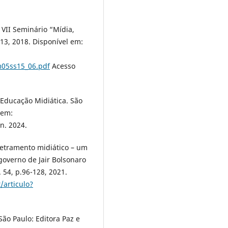
 VII Seminário “Mídia,
13, 2018. Disponível em:
m05ss15_06.pdf
Acesso
Educação Midiática. São
 em:
n. 2024.
letramento midiático – um
governo de Jair Bolsonaro
 54, p.96-128, 2021.
t/articulo?
São Paulo: Editora Paz e