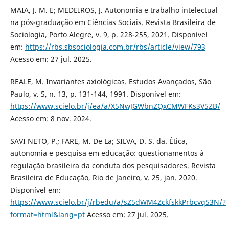
MAIA, J. M. E; MEDEIROS, J. Autonomia e trabalho intelectual
na pós-graduação em Ciências Sociais. Revista Brasileira de
Sociologia, Porto Alegre, v. 9, p. 228-255, 2021. Disponível
em:
https://rbs.sbsociologia.com.br/rbs/article/view/793
Acesso em: 27 jul. 2025.
REALE, M. Invariantes axiológicas. Estudos Avançados, São
Paulo, v. 5, n. 13, p. 131-144, 1991. Disponível em:
https://www.scielo.br/j/ea/a/X5NwJGWbnZQxCMWFKs3V5ZB/
Acesso em: 8 nov. 2024.
SAVI NETO, P.; FARE, M. De La; SILVA, D. S. da. Ética,
autonomia e pesquisa em educação: questionamentos à
regulação brasileira da conduta dos pesquisadores. Revista
Brasileira de Educação, Rio de Janeiro, v. 25, jan. 2020.
Disponível em:
https://www.scielo.br/j/rbedu/a/sZ5dWM4ZckfskkPrbcvq53N/?
format=html&lang=pt
Acesso em: 27 jul. 2025.