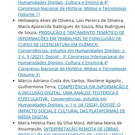
Humanidades Digitais, Cultura e Ensino & 4º
Congresso Nacional de História, Mídias e Tecnologias
(Volume 1)
Hellowany Alves de Oliveira, Lais Pereira de Oliveira,
Maria Aparecida Rodrigues de Souza, Rita Rodrigues
de Souza,
PRODUÇÃO E TRATAMENTO TEMÁTICO DE
INFORMAÇÕES EM TRABALHOS DE CONCLUSÃO DE
CURSO DE LICENCIATURA EM QUÍMICA
,
Convergências: estudos em Humanidades Digitais: v.
3 n. 9 (2025): Dossiê - 3º Congresso Internacional de
Humanidades Digitais, Cultura e Ensino & 4º
Congresso Nacional de História, Mídias e Tecnologias
(Volume 3)
Márcio Adriano Costa dos Santos, Rosilene Agapito ,
Guilhermina Terra,
COMPETÊNCIA EM INFORMAÇÃO E
A INCLUSÃO DIGITAL: UMA ANÁLISE TEOTÉRICA E
ESPECULATIVA
,
Convergências: estudos em
Humanidades Digitais: v. 1 n. 04 (2024): DOSSIÊ: O
IMPACTO SOCIAL E CULTURAL DAS PLATAFORMAS DE
MÍDIA DIGITAL
Maria Helena Paes da Silva Mora, Adriana Maria de
Assumpção,
INTERPRETAÇÃO REMOTA DE LIBRAS-
PORTUGUÊS NO DEPARTAMENTO DE LETRAS-LIBRAS