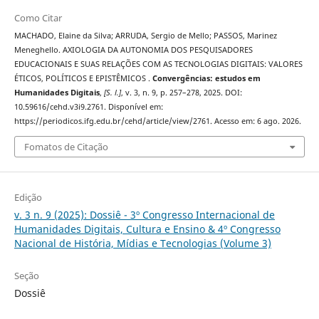
Como Citar
MACHADO, Elaine da Silva; ARRUDA, Sergio de Mello; PASSOS, Marinez
Meneghello. AXIOLOGIA DA AUTONOMIA DOS PESQUISADORES
EDUCACIONAIS E SUAS RELAÇÕES COM AS TECNOLOGIAS DIGITAIS: VALORES
ÉTICOS, POLÍTICOS E EPISTÊMICOS .
Convergências: estudos em
Humanidades Digitais
,
[S. l.]
, v. 3, n. 9, p. 257–278, 2025. DOI:
10.59616/cehd.v3i9.2761. Disponível em:
https://periodicos.ifg.edu.br/cehd/article/view/2761. Acesso em: 6 ago. 2026.
Fomatos de Citação
Edição
v. 3 n. 9 (2025): Dossiê - 3º Congresso Internacional de
Humanidades Digitais, Cultura e Ensino & 4º Congresso
Nacional de História, Mídias e Tecnologias (Volume 3)
Seção
Dossiê