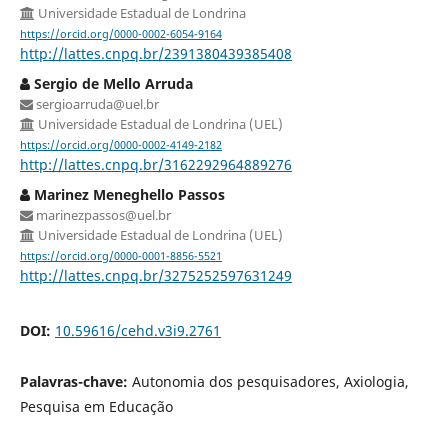
Universidade Estadual de Londrina
https://orcid.org/0000-0002-6054-9164
http://lattes.cnpq.br/2391380439385408
Sergio de Mello Arruda
sergioarruda@uel.br
Universidade Estadual de Londrina (UEL)
https://orcid.org/0000-0002-4149-2182
http://lattes.cnpq.br/3162292964889276
Marinez Meneghello Passos
marinezpassos@uel.br
Universidade Estadual de Londrina (UEL)
https://orcid.org/0000-0001-8856-5521
http://lattes.cnpq.br/3275252597631249
DOI:
10.59616/cehd.v3i9.2761
Palavras-chave:
Autonomia dos pesquisadores, Axiologia,
Pesquisa em Educação