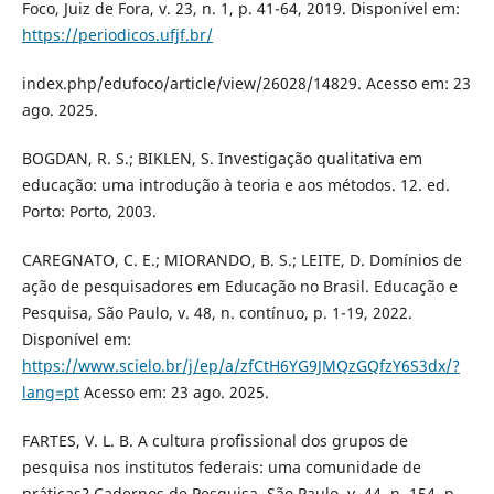
Foco, Juiz de Fora, v. 23, n. 1, p. 41-64, 2019. Disponível em:
https://periodicos.ufjf.br/
index.php/edufoco/article/view/26028/14829. Acesso em: 23
ago. 2025.
BOGDAN, R. S.; BIKLEN, S. Investigação qualitativa em
educação: uma introdução à teoria e aos métodos. 12. ed.
Porto: Porto, 2003.
CAREGNATO, C. E.; MIORANDO, B. S.; LEITE, D. Domínios de
ação de pesquisadores em Educação no Brasil. Educação e
Pesquisa, São Paulo, v. 48, n. contínuo, p. 1-19, 2022.
Disponível em:
https://www.scielo.br/j/ep/a/zfCtH6YG9JMQzGQfzY6S3dx/?
lang=pt
Acesso em: 23 ago. 2025.
FARTES, V. L. B. A cultura profissional dos grupos de
pesquisa nos institutos federais: uma comunidade de
práticas? Cadernos de Pesquisa, São Paulo, v. 44, n. 154, p.