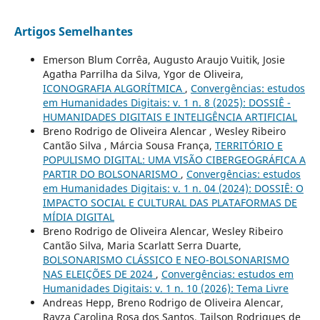
Artigos Semelhantes
Emerson Blum Corrêa, Augusto Araujo Vuitik, Josie
Agatha Parrilha da Silva, Ygor de Oliveira,
ICONOGRAFIA ALGORÍTMICA
,
Convergências: estudos
em Humanidades Digitais: v. 1 n. 8 (2025): DOSSIÊ -
HUMANIDADES DIGITAIS E INTELIGÊNCIA ARTIFICIAL
Breno Rodrigo de Oliveira Alencar , Wesley Ribeiro
Cantão Silva , Márcia Sousa França,
TERRITÓRIO E
POPULISMO DIGITAL: UMA VISÃO CIBERGEOGRÁFICA A
PARTIR DO BOLSONARISMO
,
Convergências: estudos
em Humanidades Digitais: v. 1 n. 04 (2024): DOSSIÊ: O
IMPACTO SOCIAL E CULTURAL DAS PLATAFORMAS DE
MÍDIA DIGITAL
Breno Rodrigo de Oliveira Alencar, Wesley Ribeiro
Cantão Silva, Maria Scarlatt Serra Duarte,
BOLSONARISMO CLÁSSICO E NEO-BOLSONARISMO
NAS ELEIÇÕES DE 2024
,
Convergências: estudos em
Humanidades Digitais: v. 1 n. 10 (2026): Tema Livre
Andreas Hepp, Breno Rodrigo de Oliveira Alencar,
Rayza Carolina Rosa dos Santos, Tailson Rodrigues de