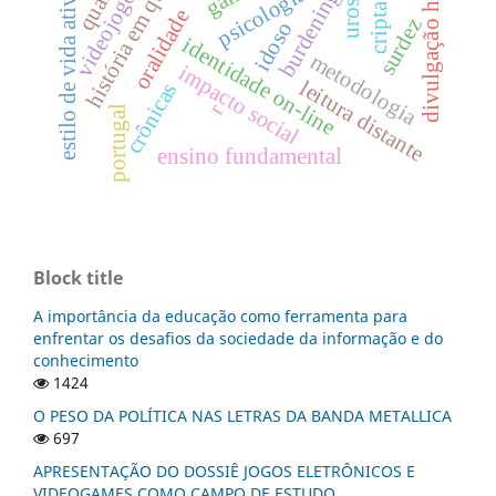
história em quadrinhos
burdening history
divulgação histórica
cripta djan
videojogos
psicologia
estilo de vida ativo
uros
oralidade
surdez
idoso
identidade on-line
metodologia
impacto social
leitura distante
crônicas
r
portugal
ensino fundamental
Block title
A importância da educação como ferramenta para
enfrentar os desafios da sociedade da informação e do
conhecimento
1424
O PESO DA POLÍTICA NAS LETRAS DA BANDA METALLICA
697
APRESENTAÇÃO DO DOSSIÊ JOGOS ELETRÔNICOS E
VIDEOGAMES COMO CAMPO DE ESTUDO