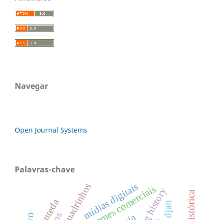
Navegar
Open Journal Systems
Palavras-chave
mídias digitais
games comerciais
quanteda