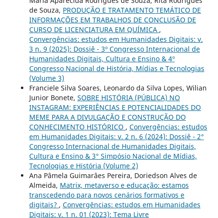
Maria Aparecida Rodrigues de Souza, Rita Rodrigues
de Souza,
PRODUÇÃO E TRATAMENTO TEMÁTICO DE
INFORMAÇÕES EM TRABALHOS DE CONCLUSÃO DE
CURSO DE LICENCIATURA EM QUÍMICA
,
Convergências: estudos em Humanidades Digitais: v.
3 n. 9 (2025): Dossiê - 3º Congresso Internacional de
Humanidades Digitais, Cultura e Ensino & 4º
Congresso Nacional de História, Mídias e Tecnologias
(Volume 3)
Franciele Silva Soares, Leonardo da Silva Lopes, Wilian
Junior Bonete,
SOBRE HISTÓRIA (PÚBLICA) NO
INSTAGRAM: EXPERIÊNCIAS E POTENCIALIDADES DO
MEME PARA A DIVULGAÇÃO E CONSTRUÇÃO DO
CONHECIMENTO HISTÓRICO
,
Convergências: estudos
em Humanidades Digitais: v. 2 n. 6 (2024): Dossiê - 2°
Congresso Internacional de Humanidades Digitais,
Cultura e Ensino & 3° Simpósio Nacional de Mídias,
Tecnologias e História (Volume 2)
Ana Pâmela Guimarâes Pereira, Doriedson Alves de
Almeida,
Matrix, metaverso e educação: estamos
transcedendo para novos cenários formativos e
digitais?
,
Convergências: estudos em Humanidades
Digitais: v. 1 n. 01 (2023): Tema Livre