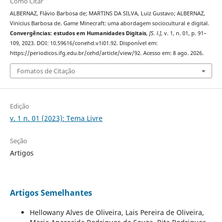
Como Citar
ALBERNAZ, Flávio Barbosa de; MARTINS DA SILVA, Luiz Gustavo; ALBERNAZ,
Vinicius Barbosa de. Game Minecraft: uma abordagem sociocultural e digital.
Convergências: estudos em Humanidades Digitais
,
[S. l.]
, v. 1, n. 01, p. 91–
109, 2023. DOI: 10.59616/conehd.v1i01.92. Disponível em:
https://periodicos.ifg.edu.br/cehd/article/view/92. Acesso em: 8 ago. 2026.
Fomatos de Citação
Edição
v. 1 n. 01 (2023): Tema Livre
Seção
Artigos
Artigos Semelhantes
Hellowany Alves de Oliveira, Lais Pereira de Oliveira,