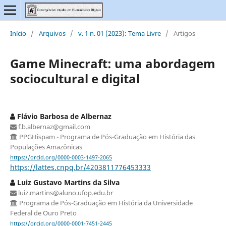
Início
/
Arquivos
/
v. 1 n. 01 (2023): Tema Livre
/
Artigos
Game Minecraft: uma abordagem
sociocultural e digital
Flávio Barbosa de Albernaz
f.b.albernaz@gmail.com
PPGHispam - Programa de Pós-Graduação em História das
Populações Amazônicas
https://orcid.org/0000-0003-1497-2065
https://lattes.cnpq.br/4203811776453333
Luiz Gustavo Martins da Silva
luiz.martins@aluno.ufop.edu.br
Programa de Pós-Graduação em História da Universidade
Federal de Ouro Preto
https://orcid.org/0000-0001-7451-2445