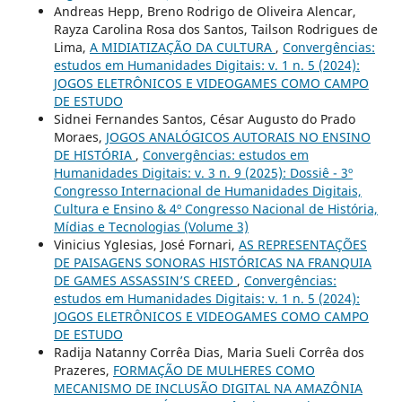
Andreas Hepp, Breno Rodrigo de Oliveira Alencar,
Rayza Carolina Rosa dos Santos, Tailson Rodrigues de
Lima,
A MIDIATIZAÇÃO DA CULTURA
,
Convergências:
estudos em Humanidades Digitais: v. 1 n. 5 (2024):
JOGOS ELETRÔNICOS E VIDEOGAMES COMO CAMPO
DE ESTUDO
Sidnei Fernandes Santos, César Augusto do Prado
Moraes,
JOGOS ANALÓGICOS AUTORAIS NO ENSINO
DE HISTÓRIA
,
Convergências: estudos em
Humanidades Digitais: v. 3 n. 9 (2025): Dossiê - 3º
Congresso Internacional de Humanidades Digitais,
Cultura e Ensino & 4º Congresso Nacional de História,
Mídias e Tecnologias (Volume 3)
Vinicius Yglesias, José Fornari,
AS REPRESENTAÇÕES
DE PAISAGENS SONORAS HISTÓRICAS NA FRANQUIA
DE GAMES ASSASSIN’S CREED
,
Convergências:
estudos em Humanidades Digitais: v. 1 n. 5 (2024):
JOGOS ELETRÔNICOS E VIDEOGAMES COMO CAMPO
DE ESTUDO
Radija Natanny Corrêa Dias, Maria Sueli Corrêa dos
Prazeres,
FORMAÇÃO DE MULHERES COMO
MECANISMO DE INCLUSÃO DIGITAL NA AMAZÔNIA