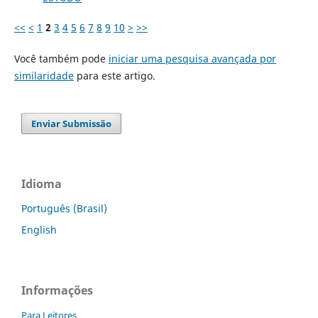
<<
<
1
2
3
4
5
6
7
8
9
10
>
>>
Você também pode
iniciar uma pesquisa avançada por
similaridade
para este artigo.
Enviar Submissão
Idioma
Português (Brasil)
English
Informações
Para Leitores