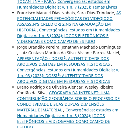
TOCANTINA - PARÁ
,
Convergências: estudos em
Humanidades Digitais: v. 1 n. 7 (2025): Temas Livres
Francisco Manuel Dias Nabais, Sara Dias-Trindade,
AS
POTENCIALIDADES PEDAGÓGICAS DO VIDEOJOGO
ASSASSIN’S CREED ORIGINS NA GRADUAÇÃO EM
HISTÓRIA
,
Convergências: estudos em Humanidades
Digitais: v. 1 n. 5 (2024): JOGOS ELETRÔNICOS E
VIDEOGAMES COMO CAMPO DE ESTUDO
Jorge Brandão Pereira, Jonathan Machado Domingues
, Luiz Gustavo Martins da Silva, Viviane Barros Maciel,
APRESENTAÇÃO - DOSSIÊ: AUTENTICIDADE DOS
ARQUIVOS DIGITAIS EM PESQUISAS HISTÓRICAS
,
Convergências: estudos em Humanidades Digitais: v.
1 n. 03 (2023): DOSSIÊ: AUTENTICIDADE DOS
ARQUIVOS DIGITAIS EM PESQUISAS HISTÓRICAS
Breno Rodrigo de Oliveira Alencar, Wesley Ribeiro
Cantão da Silva,
GEOGRAFIA DA INTERNET: UMA
CONTRIBUIÇÃO GEOGRÁFICA SOBRE O PROCESSO DE
CONECTIVIDADE E SUAS DUPLAS DIMENSÕES
MATERIAL E IMATERIAL
,
Convergências: estudos em
Humanidades Digitais: v. 1 n. 5 (2024): JOGOS
ELETRÔNICOS E VIDEOGAMES COMO CAMPO DE
ESTUDO