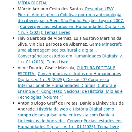
MÍDIA DIGITAL
Márcio Adriano Costa dos Santos,
Resenha: LÉVY,
Pierre. A inteligência Coletiva: por uma antropologia
do ciberespaço. 5 ed. São Paulo: Edições Loyola, 2007.
,
Convergências: estudos em Humanidades Digitais: v.
1 n. 7 (2025): Temas Livres
Flávio Barbosa de Albernaz, Luiz Gustavo Martins da
Silva, Vinicius Barbosa de Albernaz,
Game Minecraft:
uma abordagem sociocultural e digital
,
Convergências: estudos em Humanidades Digitais: v.
1 n. 01 (2023): Tema Livre
Aline Duarte, Gisele Massola,
CULTURA DIGITAL E
ESCRITA
,
Convergências: estudos em Humanidades
Digitais: v. 1 n. 9 (2025): Dossiê - 3º Congresso
Internacional de Humanidades Digitais, Cultura e
Ensino & 4º Congresso Nacional de História, Mídias e
Tecnologias (Volume 1)
Antonio Diogo Greff de Freitas, Daniela Linkevicius de
Andrade,
História da web e História Digital como
campo de pesquisa: uma entrevista com Daniela
Linkevicius de Andrade
,
Convergências: estudos em
Humanidades Digitais: v. 1 n. 01 (2023): Tema Livre