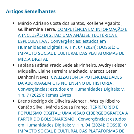
Artigos Semelhantes
Márcio Adriano Costa dos Santos, Rosilene Agapito ,
Guilhermina Terra,
COMPETÊNCIA EM INFORMAÇÃO E
A INCLUSÃO DIGITAL: UMA ANÁLISE TEOTÉRICA E
ESPECULATIVA
,
Convergências: estudos em
Humanidades Digitais: v. 1 n. 04 (2024): DOSSIÊ: O
IMPACTO SOCIAL E CULTURAL DAS PLATAFORMAS DE
MÍDIA DIGITAL
Fabiana Fatima Prado Sedelak Pinheiro, Awdry Feisser
Miquelin, Elaine Ferreira Machado, Marcos Cesar
Danhoni Neves,
CIVILIZATION IV POTENCIALIDADES
DA ABORDAGEM CTS NO ENSINO DE HISTÓRIA
,
Convergências: estudos em Humanidades Digitais: v.
1 n. 7 (2025): Temas Livres
Breno Rodrigo de Oliveira Alencar , Wesley Ribeiro
Cantão Silva , Márcia Sousa França,
TERRITÓRIO E
POPULISMO DIGITAL: UMA VISÃO CIBERGEOGRÁFICA A
PARTIR DO BOLSONARISMO
,
Convergências: estudos
em Humanidades Digitais: v. 1 n. 04 (2024): DOSSIÊ: O
IMPACTO SOCIAL E CULTURAL DAS PLATAFORMAS DE