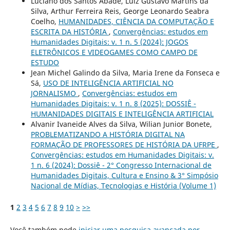
Luciano dos Santos Abade, Luiz Gustavo Martins da
Silva, Arthur Ferreira Reis, George Leonardo Seabra
Coelho,
HUMANIDADES, CIÊNCIA DA COMPUTAÇÃO E
ESCRITA DA HISTÓRIA
,
Convergências: estudos em
Humanidades Digitais: v. 1 n. 5 (2024): JOGOS
ELETRÔNICOS E VIDEOGAMES COMO CAMPO DE
ESTUDO
Jean Michel Galindo da Silva, Maria Irene da Fonseca e
Sá,
USO DE INTELIGÊNCIA ARTIFICIAL NO
JORNALISMO
,
Convergências: estudos em
Humanidades Digitais: v. 1 n. 8 (2025): DOSSIÊ -
HUMANIDADES DIGITAIS E INTELIGÊNCIA ARTIFICIAL
Alvanir Ivaneide Alves da Silva, Wilian Junior Bonete,
PROBLEMATIZANDO A HISTÓRIA DIGITAL NA
FORMAÇÃO DE PROFESSORES DE HISTÓRIA DA UFRPE
,
Convergências: estudos em Humanidades Digitais: v.
1 n. 6 (2024): Dossiê - 2° Congresso Internacional de
Humanidades Digitais, Cultura e Ensino & 3° Simpósio
Nacional de Mídias, Tecnologias e História (Volume 1)
1
2
3
4
5
6
7
8
9
10
>
>>
Você também pode
iniciar uma pesquisa avançada por