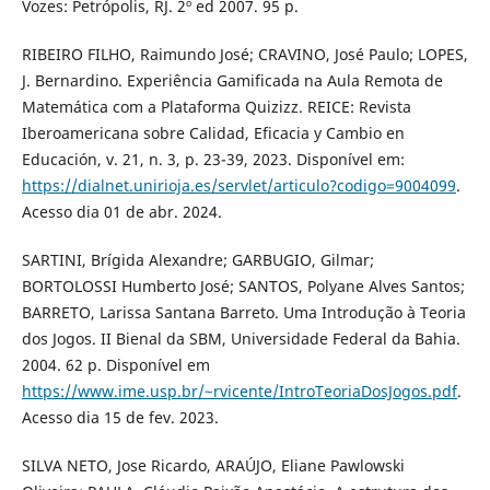
Vozes: Petrópolis, RJ. 2º ed 2007. 95 p.
RIBEIRO FILHO, Raimundo José; CRAVINO, José Paulo; LOPES,
J. Bernardino. Experiência Gamificada na Aula Remota de
Matemática com a Plataforma Quizizz. REICE: Revista
Iberoamericana sobre Calidad, Eficacia y Cambio en
Educación, v. 21, n. 3, p. 23-39, 2023. Disponível em:
https://dialnet.unirioja.es/servlet/articulo?codigo=9004099
.
Acesso dia 01 de abr. 2024.
SARTINI, Brígida Alexandre; GARBUGIO, Gilmar;
BORTOLOSSI Humberto José; SANTOS, Polyane Alves Santos;
BARRETO, Larissa Santana Barreto. Uma Introdução à Teoria
dos Jogos. II Bienal da SBM, Universidade Federal da Bahia.
2004. 62 p. Disponível em
https://www.ime.usp.br/~rvicente/IntroTeoriaDosJogos.pdf
.
Acesso dia 15 de fev. 2023.
SILVA NETO, Jose Ricardo, ARAÚJO, Eliane Pawlowski