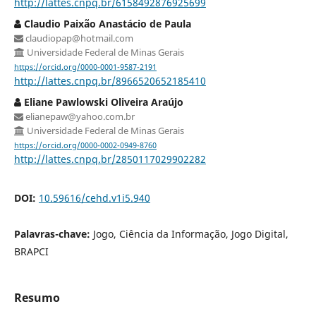
http://lattes.cnpq.br/6158492876925699
Claudio Paixão Anastácio de Paula
claudiopap@hotmail.com
Universidade Federal de Minas Gerais
https://orcid.org/0000-0001-9587-2191
http://lattes.cnpq.br/8966520652185410
Eliane Pawlowski Oliveira Araújo
elianepaw@yahoo.com.br
Universidade Federal de Minas Gerais
https://orcid.org/0000-0002-0949-8760
http://lattes.cnpq.br/2850117029902282
DOI:
10.59616/cehd.v1i5.940
Palavras-chave:
Jogo, Ciência da Informação, Jogo Digital,
BRAPCI
Resumo