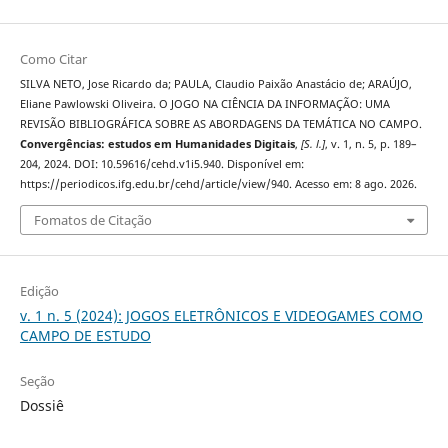
Como Citar
SILVA NETO, Jose Ricardo da; PAULA, Claudio Paixão Anastácio de; ARAÚJO,
Eliane Pawlowski Oliveira. O JOGO NA CIÊNCIA DA INFORMAÇÃO: UMA
REVISÃO BIBLIOGRÁFICA SOBRE AS ABORDAGENS DA TEMÁTICA NO CAMPO.
Convergências: estudos em Humanidades Digitais
,
[S. l.]
, v. 1, n. 5, p. 189–
204, 2024. DOI: 10.59616/cehd.v1i5.940. Disponível em:
https://periodicos.ifg.edu.br/cehd/article/view/940. Acesso em: 8 ago. 2026.
Fomatos de Citação
Edição
v. 1 n. 5 (2024): JOGOS ELETRÔNICOS E VIDEOGAMES COMO
CAMPO DE ESTUDO
Seção
Dossiê