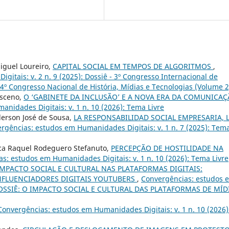
Miguel Loureiro,
CAPITAL SOCIAL EM TEMPOS DE ALGORITMOS
,
itais: v. 2 n. 9 (2025): Dossiê - 3º Congresso Internacional de
4º Congresso Nacional de História, Mídias e Tecnologias (Volume 2
asceno,
O ‘GABINETE DA INCLUSÃO’ E A NOVA ERA DA COMUNICA
nidades Digitais: v. 1 n. 10 (2026): Tema Livre
derson José de Sousa,
LA RESPONSABILIDAD SOCIAL EMPRESARIA, 
rgências: estudos em Humanidades Digitais: v. 1 n. 7 (2025): Tem
sica Raquel Rodeguero Stefanuto,
PERCEPÇÃO DE HOSTILIDADE NA
s: estudos em Humanidades Digitais: v. 1 n. 10 (2026): Tema Livre
IMPACTO SOCIAL E CULTURAL NAS PLATAFORMAS DIGITAIS:
NFLUENCIADORES DIGITAIS YOUTUBERS
,
Convergências: estudos 
): DOSSIÊ: O IMPACTO SOCIAL E CULTURAL DAS PLATAFORMAS DE MÍD
Convergências: estudos em Humanidades Digitais: v. 1 n. 10 (2026)