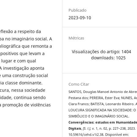
Publicado
2023-09-10
flexão a respeito da
Métricas
pa no imaginário social. A
ibliográfica que remonta a
Visualizações do artigo: 1404
spositivos que levam a
downloads: 1025
e lugar e com qual
 A investigação aponta
e uma construção social
ia classe dominante.
Como Citar
cura, nessa sociedade
SANTOS, Douglas Manoel Antonio de Abre
vidade, continua sendo
Pestana dos; PEREIRA, Ester Eva; NUNES, A
 a promoção de violências
Clara Franco; BATISTA, Leonardo Ribeiro. 
LOUCURA SIGNIFICADA NA SOCIEDADE: O 
SIMBÓLICO E O IMAGINÁRIO SOCIAL.
Convergências: estudos em Humanidad
Digitais
,
[S. l.]
, v. 1, n. 02, p. 227–238, 2023.
10.59616/cehd.v1i2.38. Disponível em: