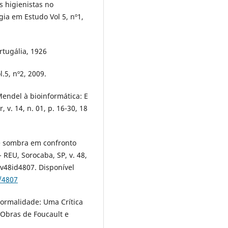
s higienistas no
gia em Estudo Vol 5, nº1,
rtugália, 1926
.5, nº2, 2009.
Mendel à bioinformática: E
 v. 14, n. 01, p. 16-30, 18
a e sombra em confronto
- REU, Sorocaba, SP, v. 48,
v48id4807. Disponível
w/4807
ormalidade: Uma Crítica
 Obras de Foucault e