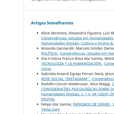
Artigos Semelhantes
Aline Veroneze, Alexandra Figueira, Luís 
Convergências: estudos em Humanidades Dig
Humanidades Digitais, Cultura e Ensino & 
Amanda Ganzarolli, Marcelo Simões Dam
POLÍTICA
,
Convergências: estudos em Huma
Eva Cristina Franco Rosa dos Santos, Wan
TECNOLOGÍA Y LA HUMANIZACIÓN
,
Conve
Livres
Gabriela Amaral Egreja Ferrari Doná, Jés
REDE SOCIAL “INSTAGRAM”
,
Convergência
Rodolfo Cescon Niederauer, Alice Maggi,
CONSIDERAÇÕES PSICOLÓGICAS SOBRE I
Humanidades Digitais: v. 1 n. 04 (2024
DIGITAL
Felipe dos Santos,
INDIGNOS DE SERVIR
,
Tema Livre