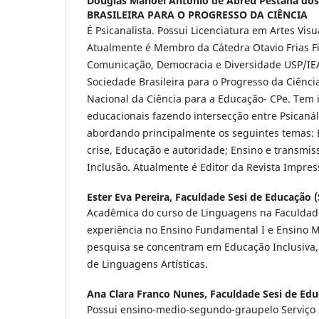
Douglas Manoel Antonio de Abreu Pestana dos
BRASILEIRA PARA O PROGRESSO DA CIÊNCIA
É Psicanalista. Possui Licenciatura em Artes Vis
Atualmente é Membro da Cátedra Otavio Frias F
Comunicação, Democracia e Diversidade USP/IEA
Sociedade Brasileira para o Progresso da Ciênc
Nacional da Ciência para a Educação- CPe. Tem
educacionais fazendo intersecção entre Psicanál
abordando principalmente os seguintes temas:
crise, Educação e autoridade; Ensino e transmis
Inclusão. Atualmente é Editor da Revista Impres
Ester Eva Pereira,
Faculdade Sesi de Educação (
Acadêmica do curso de Linguagens na Faculdad
experiência no Ensino Fundamental I e Ensino M
pesquisa se concentram em Educação Inclusiva,
de Linguagens Artísticas.
Ana Clara Franco Nunes,
Faculdade Sesi de Edu
Possui ensino-medio-segundo-graupelo Serviço S