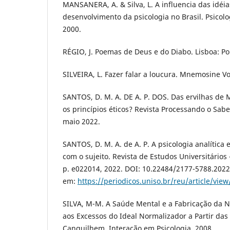
MANSANERA, A. & Silva, L. A influencia das idéia
desenvolvimento da psicologia no Brasil. Psicolo
2000.
RÉGIO, J. Poemas de Deus e do Diabo. Lisboa: Po
SILVEIRA, L. Fazer falar a loucura. Mnemosine Vol
SANTOS, D. M. A. DE A. P. DOS. Das ervilhas de 
os princípios éticos? Revista Processando o Saber,
maio 2022.
SANTOS, D. M. A. de A. P. A psicologia analític
com o sujeito. Revista de Estudos Universitários 
p. e022014, 2022. DOI: 10.22484/2177-5788.2022
em:
https://periodicos.uniso.br/reu/article/vie
SILVA, M-M. A Saúde Mental e a Fabricação da N
aos Excessos do Ideal Normalizador a Partir das
Canguilhem. Interação em Psicologia, 2008.