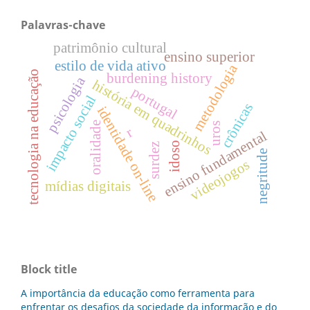
Palavras-chave
patrimônio cultural
ensino superior
estilo de vida ativo
metodologia
tecnologia na educação
burdening history
psicologia
história em quadrinhos
portugal
impacto social
crônicas
identidade on-line
oralidade
uros
r
ensino fundamental
idoso
surdez
negritude
videojogos
mídias digitais
Block title
A importância da educação como ferramenta para
enfrentar os desafios da sociedade da informação e do