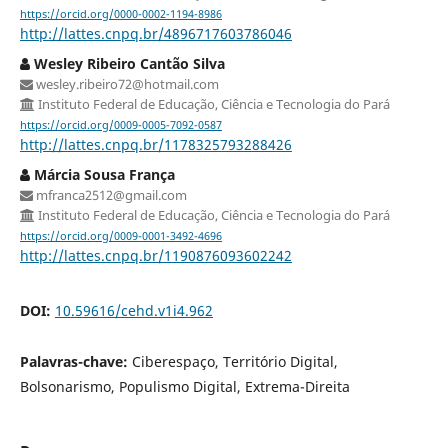
https://orcid.org/0000-0002-1194-8986
http://lattes.cnpq.br/4896717603786046
Wesley Ribeiro Cantão Silva
wesley.ribeiro72@hotmail.com
Instituto Federal de Educação, Ciência e Tecnologia do Pará
https://orcid.org/0009-0005-7092-0587
http://lattes.cnpq.br/1178325793288426
Márcia Sousa França
mfranca2512@gmail.com
Instituto Federal de Educação, Ciência e Tecnologia do Pará
https://orcid.org/0009-0001-3492-4696
http://lattes.cnpq.br/1190876093602242
DOI:
10.59616/cehd.v1i4.962
Palavras-chave:
Ciberespaço, Território Digital,
Bolsonarismo, Populismo Digital, Extrema-Direita