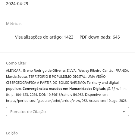
2024-04-29
Métricas
Visualizações do artigo: 1423
PDF downloads: 645
Como Citar
ALENCAR , Breno Rodrigo de Oliveira; SILVA , Wesley Ribeiro Cantão; FRANÇA,
Márcia Sousa. TERRITÓRIO E POPULISMO DIGITAL: UMA VISÃO
CIBERGEOGRÁFICA A PARTIR DO BOLSONARISMO: Territory and digital
populism.
Convergências: estudos em Humanidades Digitais
,
[S. l.]
, v. 1, n.
04, p. 104–123, 2024. DOI: 10.59616/cehd.v1i4.962. Disponível em:
https://periodicos.ifg.edu.br/cehd/article/view/962. Acesso em: 10 ago. 2026.
Fomatos de Citação
Edição