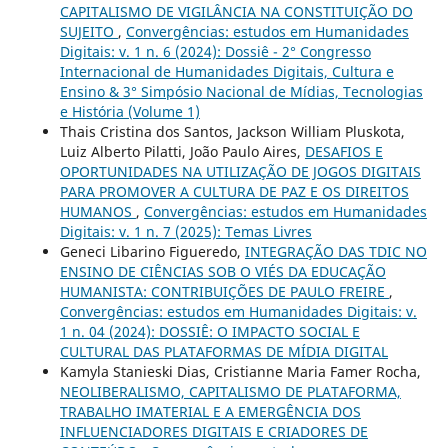
CAPITALISMO DE VIGILÂNCIA NA CONSTITUIÇÃO DO
SUJEITO
,
Convergências: estudos em Humanidades
Digitais: v. 1 n. 6 (2024): Dossiê - 2° Congresso
Internacional de Humanidades Digitais, Cultura e
Ensino & 3° Simpósio Nacional de Mídias, Tecnologias
e História (Volume 1)
Thais Cristina dos Santos, Jackson William Pluskota,
Luiz Alberto Pilatti, João Paulo Aires,
DESAFIOS E
OPORTUNIDADES NA UTILIZAÇÃO DE JOGOS DIGITAIS
PARA PROMOVER A CULTURA DE PAZ E OS DIREITOS
HUMANOS
,
Convergências: estudos em Humanidades
Digitais: v. 1 n. 7 (2025): Temas Livres
Geneci Libarino Figueredo,
INTEGRAÇÃO DAS TDIC NO
ENSINO DE CIÊNCIAS SOB O VIÉS DA EDUCAÇÃO
HUMANISTA: CONTRIBUIÇÕES DE PAULO FREIRE
,
Convergências: estudos em Humanidades Digitais: v.
1 n. 04 (2024): DOSSIÊ: O IMPACTO SOCIAL E
CULTURAL DAS PLATAFORMAS DE MÍDIA DIGITAL
Kamyla Stanieski Dias, Cristianne Maria Famer Rocha,
NEOLIBERALISMO, CAPITALISMO DE PLATAFORMA,
TRABALHO IMATERIAL E A EMERGÊNCIA DOS
INFLUENCIADORES DIGITAIS E CRIADORES DE