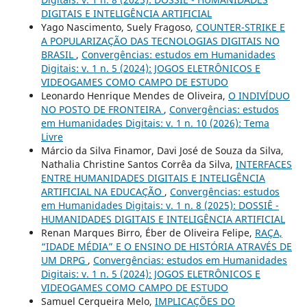
DIGITAIS E INTELIGÊNCIA ARTIFICIAL
Yago Nascimento, Suely Fragoso,
COUNTER-STRIKE E
A POPULARIZAÇÃO DAS TECNOLOGIAS DIGITAIS NO
BRASIL
,
Convergências: estudos em Humanidades
Digitais: v. 1 n. 5 (2024): JOGOS ELETRÔNICOS E
VIDEOGAMES COMO CAMPO DE ESTUDO
Leonardo Henrique Mendes de Oliveira,
O INDIVÍDUO
NO POSTO DE FRONTEIRA
,
Convergências: estudos
em Humanidades Digitais: v. 1 n. 10 (2026): Tema
Livre
Márcio da Silva Finamor, Davi José de Souza da Silva,
Nathalia Christine Santos Corrêa da Silva,
INTERFACES
ENTRE HUMANIDADES DIGITAIS E INTELIGÊNCIA
ARTIFICIAL NA EDUCAÇÃO
,
Convergências: estudos
em Humanidades Digitais: v. 1 n. 8 (2025): DOSSIÊ -
HUMANIDADES DIGITAIS E INTELIGÊNCIA ARTIFICIAL
Renan Marques Birro, Éber de Oliveira Felipe,
RAÇA,
“IDADE MÉDIA” E O ENSINO DE HISTÓRIA ATRAVÉS DE
UM DRPG
,
Convergências: estudos em Humanidades
Digitais: v. 1 n. 5 (2024): JOGOS ELETRÔNICOS E
VIDEOGAMES COMO CAMPO DE ESTUDO
Samuel Cerqueira Melo,
IMPLICAÇÕES DO