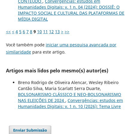
CONTEÚDO
,
Convergências: estudos em
Humanidades Digitais: v. 1 n. 04 (2024): DOSSIÊ: O
IMPACTO SOCIAL E CULTURAL DAS PLATAFORMAS DE
MÍDIA DIGITAL
<<
<
4
5
6
7
8
9
10
11
12
13
>
>>
Você também pode
iniciar uma pesquisa avançada por
similaridade
para este artigo.
Artigos mais lidos pelo mesmo(s) autor(es)
Breno Rodrigo de Oliveira Alencar, Wesley Ribeiro
Cantão Silva, Maria Scarlatt Serra Duarte,
BOLSONARISMO CLÁSSICO E NEO-BOLSONARISMO
NAS ELEIÇÕES DE 2024
,
Convergências: estudos em
Humanidades Digitais: v. 1 n. 10 (2026): Tema Livre
Enviar Submissão