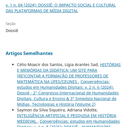
v. 1 n. 04 (2024): DOSSIÊ: O IMPACTO SOCIAL E CULTURAL
DAS PLATAFORMAS DE MÍDIA DIGITAL
Seção
Dossiê
Artigos Semelhantes
Célio Moacir dos Santos, Lígia Arantes Sad,
HISTÓRIAS
E MEMÓRIAS DA DIDÁTICA: UM SITE PARA
(RE)CONTAR A FORMAÇÃO DE PROFESSORES DE
MATEMÁTICA NA UFES/CEUNES
,
Convergências:
estudos em Humanidades Digitais: v. 2 n. 6 (2024):
Dossiê - 2° Congresso Internacional de Humanidades
Digitais, Cultura e Ensino & 3° Simpósio Nacional de
Mídias, Tecnologias e História (Volume 2)
Saymon da Silva Siqueira, Adriana Vidotte,
INTELIGÊNCIA ARTIFICIAL E PESQUISA EM HISTÓRIA
MEDIEVAL
,
Convergências: estudos em Humanidades
Digitais: v. 1 n. 8 (2025): DOSSIÊ - HUMANIDADES