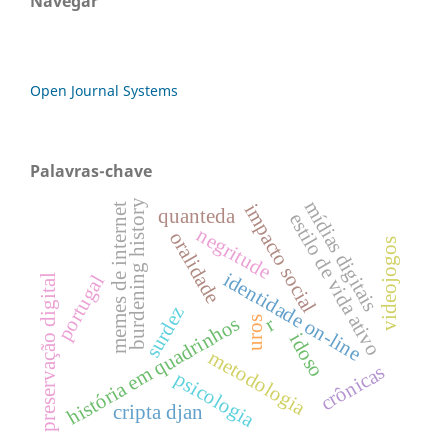
Navegar
Open Journal Systems
Palavras-chave
mídias digitais
burdening history
impacto social
memes de internet
quanteda
estilo de vida ativo
negritude
oralidade
videojogos
identidade on-line
portugal
preservação digital
surdez
história em quadrinhos
r
uros
idoso
metodologia
crônicas
psicologia
cripta djan