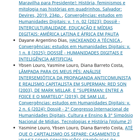
Maravilha para Presidente!: História, feminismos e
mitologia nas histórias em quadrinhos. Salvador:
Devires, 2019. 234p.
,
Convergências: estudos em
Humanidades Digitais: v. 1 n. 02 (2023): Dossiê -
INTERCULTURALIDADE, EDUCAÇÃO E MÍDIAS
DIGITAIS: AMÉRICA LATINA E ÁFRICA EM PAUTA
Dayane Argentino Dias,
HACKEANDO A TÉCNICA
,
Convergências: estudos em Humanidades Digitais: v.
1 n. 8 (2025): DOSSIÊ - HUMANIDADES DIGITAIS E
INTELIGÊNCIA ARTIFICIAL
Ybsen Louro, Yasmine Louro, Diana Barreto Costa,
LÂMPADA PARA OS MEUS PÉS: ANÁLISE
INTERSEMIÓTICA DA PROPAGANDA ANTICOMUNISTA
E REALISMO CAPITALISTA EM SUPERMAN: RED SON
(2003), DE MARK MILLAR, E “SUPERMAN: ENTRE A
FOICE E O MARTELO” (2019), DE SAM LUI
,
Convergências: estudos em Humanidades Digitais: v.
2 n. 6 (2024): Dossiê - 2° Congresso Internacional de
Humanidades Digitais, Cultura e Ensino & 3° Simpósio
Nacional de Mídias, Tecnologias e História (Volume 2)
Yasmine Louro, Ybsen Louro, Diana Barreto Costa,
ATÉ
QUE O CAPITALISMO OS SEPARE: CASAMENTO E