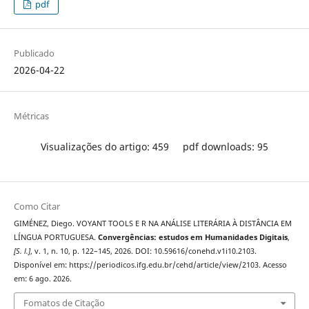
pdf
Publicado
2026-04-22
Métricas
Visualizações do artigo: 459
pdf downloads: 95
Como Citar
GIMÉNEZ, Diego. VOYANT TOOLS E R NA ANÁLISE LITERÁRIA À DISTÂNCIA EM
LÍNGUA PORTUGUESA.
Convergências: estudos em Humanidades Digitais
,
[S. l.]
, v. 1, n. 10, p. 122–145, 2026. DOI: 10.59616/conehd.v1i10.2103.
Disponível em: https://periodicos.ifg.edu.br/cehd/article/view/2103. Acesso
em: 6 ago. 2026.
Fomatos de Citação