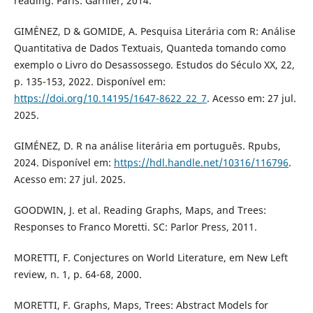
reading. Paris: Garnier, 2014.
GIMÉNEZ, D & GOMIDE, A. Pesquisa Literária com R: Análise
Quantitativa de Dados Textuais, Quanteda tomando como
exemplo o Livro do Desassossego. Estudos do Século XX, 22,
p. 135-153, 2022. Disponível em:
https://doi.org/10.14195/1647-8622_22_7
. Acesso em: 27 jul.
2025.
GIMÉNEZ, D. R na análise literária em português. Rpubs,
2024. Disponível em:
https://hdl.handle.net/10316/116796
.
Acesso em: 27 jul. 2025.
GOODWIN, J. et al. Reading Graphs, Maps, and Trees:
Responses to Franco Moretti. SC: Parlor Press, 2011.
MORETTI, F. Conjectures on World Literature, em New Left
review, n. 1, p. 64-68, 2000.
MORETTI, F. Graphs, Maps, Trees: Abstract Models for