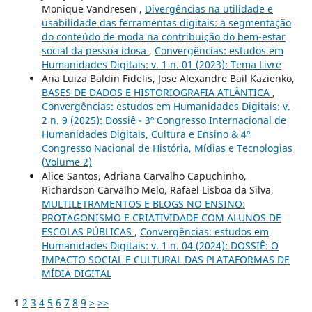
Monique Vandresen ,
Divergências na utilidade e
usabilidade das ferramentas digitais: a segmentação
do conteúdo de moda na contribuição do bem-estar
social da pessoa idosa
,
Convergências: estudos em
Humanidades Digitais: v. 1 n. 01 (2023): Tema Livre
Ana Luiza Baldin Fidelis, Jose Alexandre Bail Kazienko,
BASES DE DADOS E HISTORIOGRAFIA ATLÂNTICA
,
Convergências: estudos em Humanidades Digitais: v.
2 n. 9 (2025): Dossiê - 3º Congresso Internacional de
Humanidades Digitais, Cultura e Ensino & 4º
Congresso Nacional de História, Mídias e Tecnologias
(Volume 2)
Alice Santos, Adriana Carvalho Capuchinho,
Richardson Carvalho Melo, Rafael Lisboa da Silva,
MULTILETRAMENTOS E BLOGS NO ENSINO:
PROTAGONISMO E CRIATIVIDADE COM ALUNOS DE
ESCOLAS PÚBLICAS
,
Convergências: estudos em
Humanidades Digitais: v. 1 n. 04 (2024): DOSSIÊ: O
IMPACTO SOCIAL E CULTURAL DAS PLATAFORMAS DE
MÍDIA DIGITAL
1
2
3
4
5
6
7
8
9
>
>>