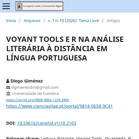
Início
/
Arquivos
/
v. 1 n. 10 (2026): Tema Livre
/
Artigos
VOYANT TOOLS E R NA ANÁLISE
LITERÁRIA À DISTÂNCIA EM
LÍNGUA PORTUGUESA
Diego Giménez
dgimenezdm@gmail.com
Universidade de Coimbra
https://orcid.org/0000-0002-1229-3969
https://www.cienciavitae.pt/portal/9814-0658-9C41
DOI:
10.59616/conehd.v1i10.2103
Palavras-chave:
Leitura distante, Voyant Tools, Quanteda, R,