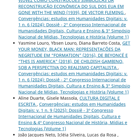
VIUVEZ COMO CONSTRUÇÕES SIMBÓLICAS DA
RECONSTRUÇÃO ECONÔMICA DO SUL DOS EUA EM
GONE WITH THE WIND (1939), DE VICTOR FLEMING
,
Convergências: estudos em Humanidades Digitais: v.
1 n. 6 (2024): Dossiê - 2° Congresso Internacional de
Humanidades Digitais, Cultura e Ensino & 3° Simpósio
Nacional de Mídias, Tecnologias e História (Volume 1)
Yasmine Louro, Ybsen Louro, Diana Barreto Costa,
GET
YOUR MONEY, BLACK MAN: REPRESENTAÇÕES DA
NEGRITUDE EM “FORMATION” (2016), DE BEYONCÉ E
“THIS IS AMERICA” (2018), DE CHILDISH GAMBINO,
SOB A PERSPECTIVA DO REALISMO CAPITALISTA
,
Convergências: estudos em Humanidades Digitais: v.
1 n. 6 (2024): Dossiê - 2° Congresso Internacional de
Humanidades Digitais, Cultura e Ensino & 3° Simpósio
Nacional de Mídias, Tecnologias e História (Volume 1)
Aline Duarte, Gisele Massola,
CULTURA DIGITAL E
ESCRITA
,
Convergências: estudos em Humanidades
Digitais: v. 1 n. 9 (2025): Dossiê - 3º Congresso
Internacional de Humanidades Digitais, Cultura e
Ensino & 4º Congresso Nacional de História, Mídias e
Tecnologias (Volume 1)
João Jacques Neto, Icléia Silveira, Lucas da Rosa ,