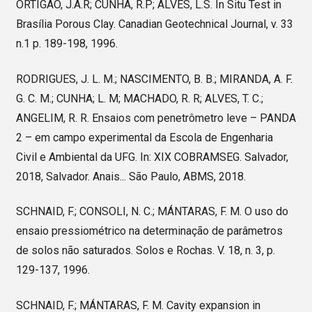
ORTIGÃO, J.A.R; CUNHA, R.P; ALVES, L.S. In Situ Test in
Brasília Porous Clay. Canadian Geotechnical Journal, v. 33
n.1 p. 189-198, 1996.
RODRIGUES, J. L. M.; NASCIMENTO, B. B.; MIRANDA, A. F.
G. C. M.; CUNHA; L. M; MACHADO, R. R; ALVES, T. C.;
ANGELIM, R. R. Ensaios com penetrômetro leve – PANDA
2 – em campo experimental da Escola de Engenharia
Civil e Ambiental da UFG. In: XIX COBRAMSEG. Salvador,
2018, Salvador. Anais... São Paulo, ABMS, 2018.
SCHNAID, F.; CONSOLI, N. C.; MÁNTARAS, F. M. O uso do
ensaio pressiométrico na determinação de parâmetros
de solos não saturados. Solos e Rochas. V. 18, n. 3, p.
129-137, 1996.
SCHNAID, F.; MÁNTARAS, F. M. Cavity expansion in