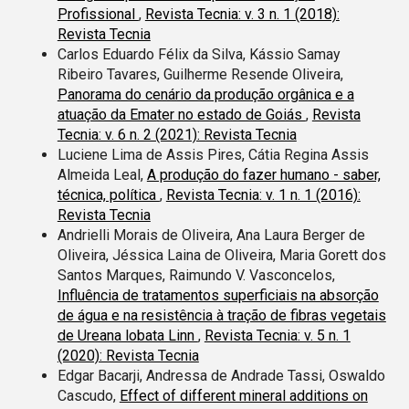
Profissional
,
Revista Tecnia: v. 3 n. 1 (2018):
Revista Tecnia
Carlos Eduardo Félix da Silva, Kássio Samay
Ribeiro Tavares, Guilherme Resende Oliveira,
Panorama do cenário da produção orgânica e a
atuação da Emater no estado de Goiás
,
Revista
Tecnia: v. 6 n. 2 (2021): Revista Tecnia
Luciene Lima de Assis Pires, Cátia Regina Assis
Almeida Leal,
A produção do fazer humano - saber,
técnica, política
,
Revista Tecnia: v. 1 n. 1 (2016):
Revista Tecnia
Andrielli Morais de Oliveira, Ana Laura Berger de
Oliveira, Jéssica Laina de Oliveira, Maria Gorett dos
Santos Marques, Raimundo V. Vasconcelos,
Influência de tratamentos superficiais na absorção
de água e na resistência à tração de fibras vegetais
de Ureana lobata Linn
,
Revista Tecnia: v. 5 n. 1
(2020): Revista Tecnia
Edgar Bacarji, Andressa de Andrade Tassi, Oswaldo
Cascudo,
Effect of different mineral additions on