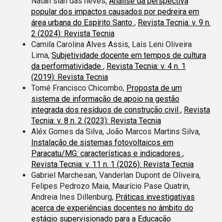
Natan sian das neves,
Análise da perspectiva
popular dos impactos causados por pedreira em
área urbana do Espírito Santo
,
Revista Tecnia: v. 9 n.
2 (2024): Revista Tecnia
Camila Carolina Alves Assis, Laís Leni Oliveira
Lima,
Subjetividade docente em tempos de cultura
da performatividade
,
Revista Tecnia: v. 4 n. 1
(2019): Revista Tecnia
Tomé Francisco Chicombo,
Proposta de um
sistema de informação de apoio na gestão
integrada dos resíduos de construção civil
,
Revista
Tecnia: v. 8 n. 2 (2023): Revista Tecnia
Aléx Gomes da Silva, João Marcos Martins Silva,
Instalação de sistemas fotovoltaicos em
Paracatu/MG: características e indicadores
,
Revista Tecnia: v. 11 n. 1 (2026): Revista Tecnia
Gabriel Marchesan, Vanderlan Dupont de Oliveira,
Felipes Pedrozo Maia, Maurício Pase Quatrin,
Andreia Ines Dillenburg,
Práticas investigativas
acerca de experiências docentes no âmbito do
estágio supervisionado para a Educação