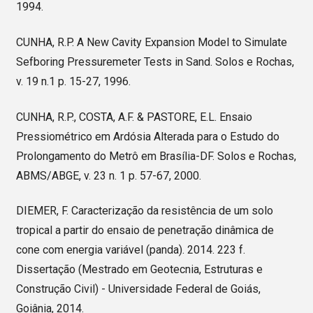
1994.
CUNHA, R.P. A New Cavity Expansion Model to Simulate
Sefboring Pressuremeter Tests in Sand. Solos e Rochas,
v. 19 n.1 p. 15-27, 1996.
CUNHA, R.P., COSTA, A.F. & PASTORE, E.L. Ensaio
Pressiométrico em Ardósia Alterada para o Estudo do
Prolongamento do Metrô em Brasília-DF. Solos e Rochas,
ABMS/ABGE, v. 23 n. 1 p. 57-67, 2000.
DIEMER, F. Caracterização da resistência de um solo
tropical a partir do ensaio de penetração dinâmica de
cone com energia variável (panda). 2014. 223 f.
Dissertação (Mestrado em Geotecnia, Estruturas e
Construção Civil) - Universidade Federal de Goiás,
Goiânia, 2014.