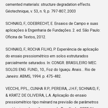
cemented materials: structure degradation effects.
Géotechnique, v. 53, n. 9, p. 797-807, 2003
SCHNAID, F.; ODEBRECHT, E. Ensaios de Campo e suas
aplicações à Engenharia de Fundações. 2. ed. São Paulo:
Oficina de Textos, 2012.
SCHNAID, F.; ROCHA FILHO, P. Experiência de aplicação
do ensaio pressiométrico em solos estruturados
parcialmente saturados. In: CONGR. BRASILEIRO MEC.
SOLOS ENG. FUND., 10., Foz do Iguaçu. Anais… Rio de
Janeiro: ABMS, 1994. p. 475-482.
VECCHI, P.P.L.; CUNHA R.P.; PEREIRA, J.H.F.; SCHNAID, F.;
& KRATZ DE OLIVEIRA, L.A. Aplicação do ensaio
pressiométrico tipo ménard na previsão de parâmetros