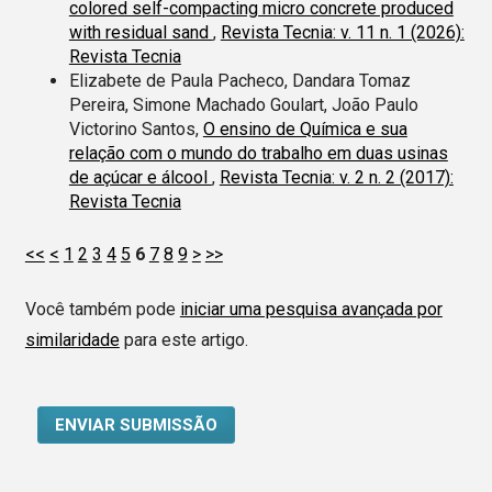
colored self-compacting micro concrete produced
with residual sand
,
Revista Tecnia: v. 11 n. 1 (2026):
Revista Tecnia
Elizabete de Paula Pacheco, Dandara Tomaz
Pereira, Simone Machado Goulart, João Paulo
Victorino Santos,
O ensino de Química e sua
relação com o mundo do trabalho em duas usinas
de açúcar e álcool
,
Revista Tecnia: v. 2 n. 2 (2017):
Revista Tecnia
<<
<
1
2
3
4
5
6
7
8
9
>
>>
Você também pode
iniciar uma pesquisa avançada por
similaridade
para este artigo.
ENVIAR SUBMISSÃO