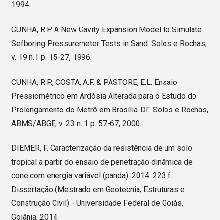
1994.
CUNHA, R.P. A New Cavity Expansion Model to Simulate
Sefboring Pressuremeter Tests in Sand. Solos e Rochas,
v. 19 n.1 p. 15-27, 1996.
CUNHA, R.P., COSTA, A.F. & PASTORE, E.L. Ensaio
Pressiométrico em Ardósia Alterada para o Estudo do
Prolongamento do Metrô em Brasília-DF. Solos e Rochas,
ABMS/ABGE, v. 23 n. 1 p. 57-67, 2000.
DIEMER, F. Caracterização da resistência de um solo
tropical a partir do ensaio de penetração dinâmica de
cone com energia variável (panda). 2014. 223 f.
Dissertação (Mestrado em Geotecnia, Estruturas e
Construção Civil) - Universidade Federal de Goiás,
Goiânia, 2014.