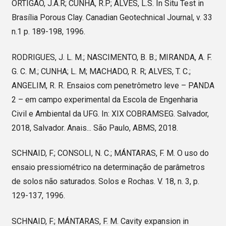
ORTIGÃO, J.A.R; CUNHA, R.P; ALVES, L.S. In Situ Test in
Brasília Porous Clay. Canadian Geotechnical Journal, v. 33
n.1 p. 189-198, 1996.
RODRIGUES, J. L. M.; NASCIMENTO, B. B.; MIRANDA, A. F.
G. C. M.; CUNHA; L. M; MACHADO, R. R; ALVES, T. C.;
ANGELIM, R. R. Ensaios com penetrômetro leve – PANDA
2 – em campo experimental da Escola de Engenharia
Civil e Ambiental da UFG. In: XIX COBRAMSEG. Salvador,
2018, Salvador. Anais... São Paulo, ABMS, 2018.
SCHNAID, F.; CONSOLI, N. C.; MÁNTARAS, F. M. O uso do
ensaio pressiométrico na determinação de parâmetros
de solos não saturados. Solos e Rochas. V. 18, n. 3, p.
129-137, 1996.
SCHNAID, F.; MÁNTARAS, F. M. Cavity expansion in