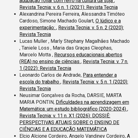
adubação foliar com ferro na cultura da soja
,
Revista Tecnia: v. 6 n. 1 (2021): Revista Tecnia
Alexandrina Pereira Ferreira, Alessandra Timóteo
Cardoso, Simone Machado Goulart,
O lúdico e a
experimentação:
,
Revista Tecnia: v. 5 n. 2 (2020):
Revista Tecnia
Lucas Muller , Marly Stephany Magalhães Machado
, Taniele Loss , Maria das Graças Cleophas,
Marcelo Motta ,
Recursos educacionais abertos
(REA) no ensino de ciências
,
Revista Tecnia: v. 7 n.
1 (2022): Revista Tecnia
Leonardo Carlos de Andrade,
Para entender a
escola do trabalho
,
Revista Tecnia: v. 5 n. 1 (2020):
Revista Tecnia
Neusimar Gonçalves da Rocha, DARSIE, MARTA
MARIA PONTIN,
Dificuldades na aprendizagem em
Matemática: um estudo bibliográfico (2020-2024)
,
Revista Tecnia: v. 11 n. X1 (2026): DOSSIÊ:
PERSPECTIVAS ATUAIS SOBRE O ENSINO DE
CIÊNCIAS E A EDUCAÇÃO MATEMÁTICA
Elcio Alcione Cordeiro, Angelo Vandiney Cordeiro,
A