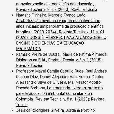
desvalorização e a renovação da educação
,
Revista Tecnia: v. 8 n. 2 (2023): Revista Tecnia
Natasha Pinheiro, Marcelo Franco Leão,
Alfabetização científica e jogos educativos nos
anos iniciais: um panorama da produção científica
brasileira (2019-2024)
,
Revista Tecnia: v. 11 n. X1
(2026): DOSSIÊ: PERSPECTIVAS ATUAIS SOBRE O
ENSINO DE CIÊNCIAS E A EDUCAÇÃO
MATEMÁTICA
Ramísio Vieira de Souza , Maria de Fátima Almeida,
Diálogos na EJA
,
Revista Tecnia: v. 3 n. 1 (2018):
Revista Tecnia
Profesora Mayel Camila Castillo Ruge, Raul Ándres
Chacón Díaz, Daniel Alejandro Valderrama, Doctor
Alessandro Silva de Oliveira, Ms. Nestor Adolfo
Pachón Barbosa,
Los mercados verdes; pretexto
para la educación ambiental comunitaria en
Colombia
,
Revista Tecnia: v. 8 n. 1 (2023): Revista
Tecnia
Jéssica Rodrigues Silveira, Jordana Portilho