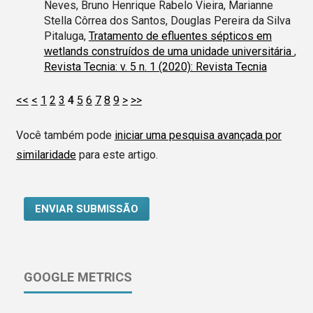
Neves, Bruno Henrique Rabelo Vieira, Marianne
Stella Côrrea dos Santos, Douglas Pereira da Silva
Pitaluga,
Tratamento de efluentes sépticos em
wetlands construídos de uma unidade universitária
,
Revista Tecnia: v. 5 n. 1 (2020): Revista Tecnia
<<
<
1
2
3
4
5
6
7
8
9
>
>>
Você também pode
iniciar uma pesquisa avançada por
similaridade
para este artigo.
ENVIAR SUBMISSÃO
GOOGLE METRICS