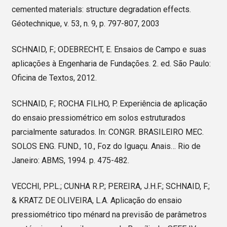
cemented materials: structure degradation effects.
Géotechnique, v. 53, n. 9, p. 797-807, 2003
SCHNAID, F.; ODEBRECHT, E. Ensaios de Campo e suas
aplicações à Engenharia de Fundações. 2. ed. São Paulo:
Oficina de Textos, 2012.
SCHNAID, F.; ROCHA FILHO, P. Experiência de aplicação
do ensaio pressiométrico em solos estruturados
parcialmente saturados. In: CONGR. BRASILEIRO MEC.
SOLOS ENG. FUND., 10., Foz do Iguaçu. Anais… Rio de
Janeiro: ABMS, 1994. p. 475-482.
VECCHI, P.P.L.; CUNHA R.P.; PEREIRA, J.H.F.; SCHNAID, F.;
& KRATZ DE OLIVEIRA, L.A. Aplicação do ensaio
pressiométrico tipo ménard na previsão de parâmetros