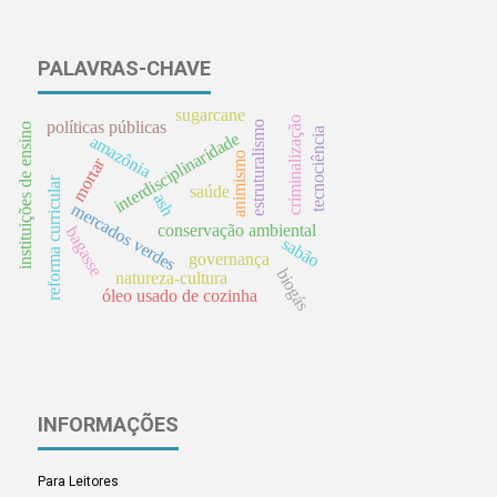
PALAVRAS-CHAVE
sugarcane
criminalização
políticas públicas
estruturalismo
instituições de ensino
tecnociência
interdisciplinaridade
amazônia
animismo
mortar
reforma curricular
saúde
ash
mercados verdes
conservação ambiental
bagasse
sabão
governança
biogás
natureza-cultura
óleo usado de cozinha
INFORMAÇÕES
Para Leitores