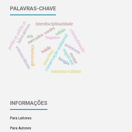
PALAVRAS-CHAVE
políticas públicas
interdisciplinaridade
laboratórios
mercados verdes
sabão
criminalização
conservação ambiental
ash
bagasse
animismo
saúde
governança
estruturalismo
sugarcane
amazônia
mortar
biogás
natureza-cultura
INFORMAÇÕES
Para Leitores
Para Autores