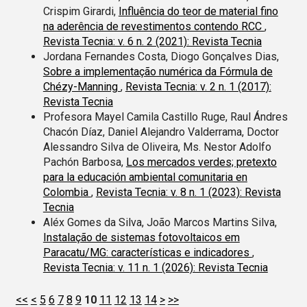
Crispim Girardi,
Influência do teor de material fino
na aderência de revestimentos contendo RCC
,
Revista Tecnia: v. 6 n. 2 (2021): Revista Tecnia
Jordana Fernandes Costa, Diogo Gonçalves Dias,
Sobre a implementação numérica da Fórmula de
Chézy-Manning
,
Revista Tecnia: v. 2 n. 1 (2017):
Revista Tecnia
Profesora Mayel Camila Castillo Ruge, Raul Ándres
Chacón Díaz, Daniel Alejandro Valderrama, Doctor
Alessandro Silva de Oliveira, Ms. Nestor Adolfo
Pachón Barbosa,
Los mercados verdes; pretexto
para la educación ambiental comunitaria en
Colombia
,
Revista Tecnia: v. 8 n. 1 (2023): Revista
Tecnia
Aléx Gomes da Silva, João Marcos Martins Silva,
Instalação de sistemas fotovoltaicos em
Paracatu/MG: características e indicadores
,
Revista Tecnia: v. 11 n. 1 (2026): Revista Tecnia
<<
<
5
6
7
8
9
10
11
12
13
14
>
>>