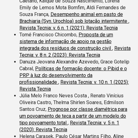
Caetano, Kaique de Souza Nascimento, Lorena
Emily de Lemos Mota Bomfim, Aldi Fernandes de
Souza França,
Desempenho animal em pasto de
Brachiaria (Syn. Urochloa) sob lotação intermitente
,
Revista Tecnia: v. 6 n. 1 (2021): Revista Tecnia
Tomé Francisco Chicombo,
Proposta de um
sistema de informação de apoio na gestão
integrada dos resíduos de construção civil
,
Revista
Tecnia: v. 8 n. 2 (2023): Revista Tecnia
Danuza Jeovana Alexandre Azevedo, Grace Gotelip
Cabral,
Políticas de formação docente: o Pibid e o
PRP à luz do desenvolvimento da
profissionalidade
,
Revista Tecnia: v. 10 n. 1 (2025):
Revista Tecnia
Júlia Melo Franco Neves Costa , Renato Vinícius
Oliveira Castro, Thelma Shirlen Soares, Edmilson
Santos Cruz,
Prognose por classe diamétrica para
um povoamento de teca a partir de um modelo do
tipo povoamento total
,
Revista Tecnia: v. 5 n. 1
(2020): Revista Tecnia
Helena Carasek, Paulo César Martins Filho, Aline