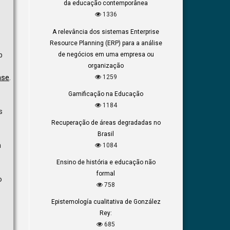
da educação contemporânea
1336
A relevância dos sistemas Enterprise
Resource Planning (ERP) para a análise
b
de negócios em uma empresa ou
organização
nse
.
1259
Gamificação na Educação
1184
s
Recuperação de áreas degradadas no
Brasil
m
1084
Ensino de história e educação não
formal
o
758
Epistemología cualitativa de González
Rey:
685