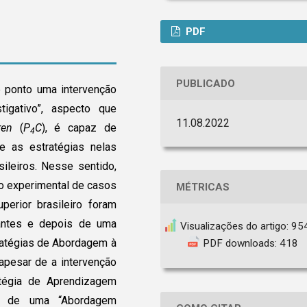
PDF
PUBLICADO
ue ponto uma intervenção
tigativo”, aspecto que
11.08.2022
ren
(
P
C
), é capaz de
4
e as estratégias nelas
sileiros. Nesse sentido,
o experimental de casos
MÉTRICAS
perior brasileiro foram
 antes e depois de uma
Visualizações do artigo: 95
tratégias de Abordagem à
PDF downloads: 418
apesar de a intervenção
tégia de Aprendizagem
ção de uma “Abordagem