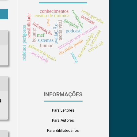
tema gerador
construção
conhecimentos
ensino de química
sensibilidade
podcast
gargalos
pva
teoria vital
informação
interação solo-estrutura
avaliaÇÃo
resíduos perigosos
betume
podcast;
cactaceae
streeter-phelps
mef
sistemas
rio meia ponte
curva od
gêneros textuais
humor
sociedade
malva
INFORMAÇÕES
4
Para Leitores
Para Autores
Para Bibliotecários