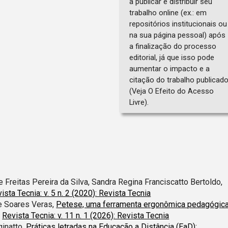
a publicar e distribuir seu
trabalho online (ex.: em
repositórios institucionais ou
na sua página pessoal) após
a finalização do processo
editorial, já que isso pode
aumentar o impacto e a
citação do trabalho publicad
(Veja O Efeito do Acesso
Livre).
e Freitas Pereira da Silva, Sandra Regina Franciscatto Bertoldo,
ista Tecnia: v. 5 n. 2 (2020): Revista Tecnia
e Soares Veras,
Petese, uma ferramenta ergonômica pedagógic
,
Revista Tecnia: v. 11 n. 1 (2026): Revista Tecnia
ginatto,
Práticas letradas na Educação a Distância (EaD):