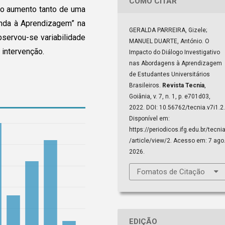
COMO CITAR
ao aumento tanto de uma
nda à Aprendizagem” na
GERALDA PARREIRA, Gizele;
bservou-se variabilidade
MANUEL DUARTE, António. O
 intervenção.
Impacto do Diálogo Investigativo
nas Abordagens à Aprendizagem
de Estudantes Universitários
Brasileiros.
Revista Tecnia
,
Goiânia, v. 7, n. 1, p. e701d03,
2022. DOI: 10.56762/tecnia.v7i1.2.
Disponível em:
https://periodicos.ifg.edu.br/tecni
/article/view/2. Acesso em: 7 ago
2026.
Fomatos de Citação
EDIÇÃO