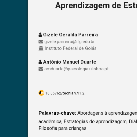
Aprendizagem de Estu
Gizele Geralda Parreira
gizele.parreira@ifg.edu.br
Instituto Federal de Goiás
António Manuel Duarte
amduarte@psicologia.ulisboa.pt
10.56762/tecnia.v7i1.2
Palavras-chave:
Abordagens à aprendizage
acadêmica, Estratégias de aprendizagem, Diál
Filosofia para crianças