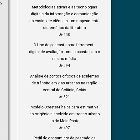
o
Metodologias ativas e as tecnologias
digitais da informação e comunicação
no ensino de ciências: um mapeamento
sistemático da literatura
658
O Uso do podcast como ferramenta
digital de avaliação: uma proposta para o
ensino médio.
594
Análise de pontos críticos de acidentes
m
de trânsito em vias urbanas na região
central de Goiânia, Goiás
521
Modelo Streeter-Phelps para estimativa
do oxigênio dissolvido em trecho urbano
do rio Meia Ponte
497
s
Perfil do consumidor de pescado da