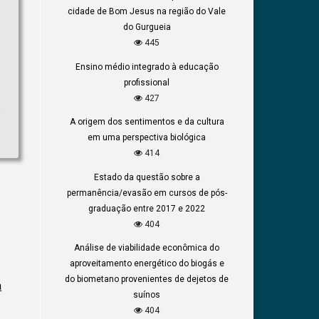
cidade de Bom Jesus na região do Vale
do Gurgueia
445
Ensino médio integrado à educação
profissional
427
o
A origem dos sentimentos e da cultura
em uma perspectiva biológica
414
Estado da questão sobre a
permanência/evasão em cursos de pós-
graduação entre 2017 e 2022
404
Análise de viabilidade econômica do
aproveitamento energético do biogás e
do biometano provenientes de dejetos de
a
suínos
404